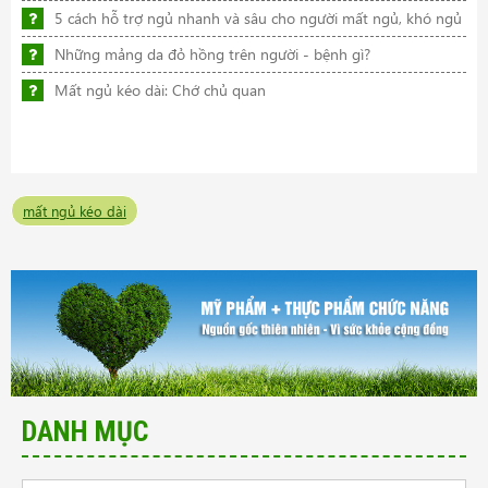
5 cách hỗ trợ ngủ nhanh và sâu cho người mất ngủ, khó ngủ
Những mảng da đỏ hồng trên người - bệnh gì?
Mất ngủ kéo dài: Chớ chủ quan
mất ngủ kéo dài
DANH MỤC