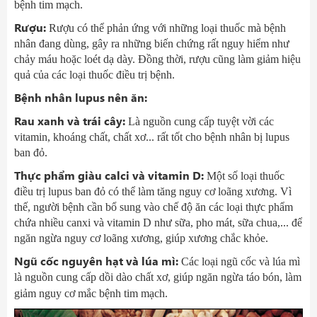
bệnh tim mạch.
Rượu:
Rượu có thể phản ứng với những loại thuốc mà bệnh
nhân đang dùng, gây ra những biến chứng rất nguy hiểm như
chảy máu hoặc loét dạ dày. Đồng thời, rượu cũng làm giảm hiệu
quả của các loại thuốc điều trị bệnh.
Bệnh nhân lupus nên ăn:
Rau xanh và trái cây:
Là nguồn cung cấp tuyệt vời các
vitamin, khoáng chất, chất xơ... rất tốt cho bệnh nhân bị lupus
ban đỏ.
Thực phẩm giàu calci và vitamin D:
Một số loại thuốc
điều trị lupus ban đỏ có thể làm tăng nguy cơ loãng xương. Vì
thế, người bệnh cần bổ sung vào chế độ ăn các loại thực phẩm
chứa nhiều canxi và vitamin D như sữa, pho mát, sữa chua,... để
ngăn ngừa nguy cơ loãng xương, giúp xương chắc khỏe.
Ngũ cốc nguyên hạt và lúa mì:
Các loại ngũ cốc và lúa mì
là nguồn cung cấp dồi dào chất xơ, giúp ngăn ngừa táo bón, làm
giảm nguy cơ mắc bệnh tim mạch.