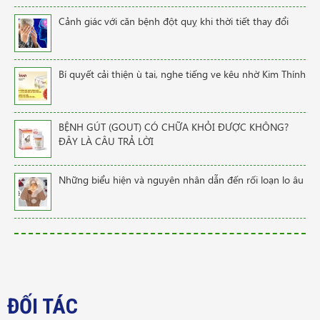
Cảnh giác với căn bệnh đột quỵ khi thời tiết thay đổi
Bí quyết cải thiện ù tai, nghe tiếng ve kêu nhờ Kim Thính
BỆNH GÚT (GOUT) CÓ CHỮA KHỎI ĐƯỢC KHÔNG?
ĐÂY LÀ CÂU TRẢ LỜI
Những biểu hiện và nguyên nhân dẫn đến rối loạn lo âu
ĐỐI TÁC