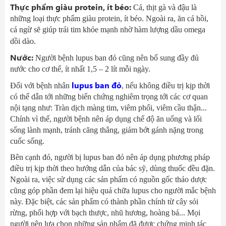
Thực phẩm giàu protein, ít béo:
Cá, thịt gà và đậu là
những loại thực phẩm giàu protein, ít béo. Ngoài ra, ăn cá hồi,
cá ngừ sẽ giúp trái tim khỏe mạnh nhờ hàm lượng dầu omega
dồi dào.
Nước:
Người bệnh lupus ban đỏ cũng nên bổ sung đầy đủ
nước cho cơ thể, ít nhất 1,5 – 2 lít mỗi ngày.
lupus ban đỏ
Đối với bệnh nhân
, nếu không điều trị kịp thời
có thể dẫn tới những biến chứng nghiêm trọng tới các cơ quan
nội tạng như: Tràn dịch màng tim, viêm phổi, viêm cầu thận...
Chính vì thế, người bệnh nên áp dụng chế độ ăn uống và lối
sống lành mạnh, tránh căng thẳng, giảm bớt gánh nặng trong
cuốc sống.
Bên cạnh đó, người bị lupus ban đỏ nên áp dụng phương pháp
điều trị kịp thời theo hướng dẫn của bác sỹ, dùng thuốc đều đặn.
Ngoài ra, việc sử dụng các sản phẩm có nguồn gốc thảo dược
cũng góp phần đem lại hiệu quả chữa lupus cho người mắc bệnh
này. Đặc biệt, các sản phẩm có thành phần chính từ cây sói
rừng, phối hợp với bạch thược, nhũ hương, hoàng bá... Mọi
người nên lựa chọn những sản phẩm đã được chứng minh tác