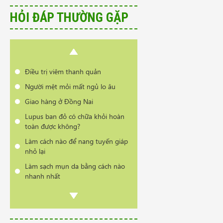
nhanh nhất
HỎI ĐÁP THƯỜNG GẶP
Có phải bị thoái hóa cột sống khi
đổi thời tiết?
Cần tư vấn sản phẩm trị vẩy nến
da đầu
Điều trị viêm thanh quản
Người mệt mỏi mất ngủ lo âu
Giao hàng ở Đồng Nai
Lupus ban đỏ có chữa khỏi hoàn
toàn được không?
Làm cách nào để nang tuyến giáp
nhỏ lại
Làm sạch mụn da bằng cách nào
nhanh nhất
Có phải bị thoái hóa cột sống khi
đổi thời tiết?