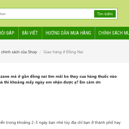
Tìm kiếm
HỎI ĐÁP
BÀI VIẾT
HƯỚNG DẪN MUA HÀNG
CHÍNH SÁCH M
 chính sách của Shop
Giao hàng ở Đồng Nai
ne mà ở gần đồng nai tìm mãi ko thay cua hàng thuốc nào
nhà thì khoảng mấy ngày em nhận được ạ? Em cám ơn
ển trong khoảng 2-3 ngày bạn nhé tùy địa chỉ bạn ở thành phố hay
.