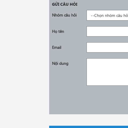
GỬI CÂU HỎI
Nhóm câu hỏi
Họ tên
Email
Nội dung