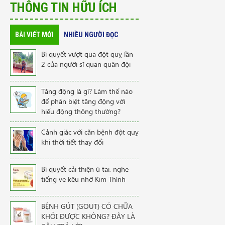
THÔNG TIN HỮU ÍCH
BÀI VIẾT MỚI
NHIỀU NGƯỜI ĐỌC
Bí quyết vượt qua đột quỵ lần
2 của người sĩ quan quân đội
Tăng động là gì? Làm thế nào
để phân biệt tăng động với
hiếu động thông thường?
Cảnh giác với căn bệnh đột quỵ
khi thời tiết thay đổi
Bí quyết cải thiện ù tai, nghe
tiếng ve kêu nhờ Kim Thính
BỆNH GÚT (GOUT) CÓ CHỮA
KHỎI ĐƯỢC KHÔNG? ĐÂY LÀ