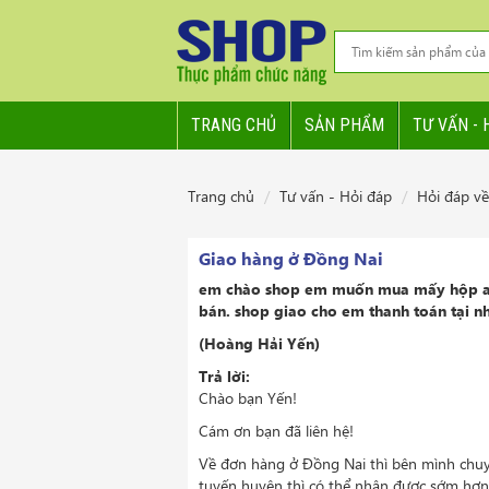
TRANG CHỦ
SẢN PHẨM
TƯ VẤN - 
Trang chủ
Tư vấn - Hỏi đáp
Hỏi đáp về
Giao hàng ở Đồng Nai
em chào shop em muốn mua mấy hộp aza
bán. shop giao cho em thanh toán tại 
(Hoàng Hải Yến)
Trả lời:
Chào bạn Yến!
Cám ơn bạn đã liên hệ!
Về đơn hàng ở Đồng Nai thì bên mình chuy
tuyến huyện thì có thể nhận được sớm hơn