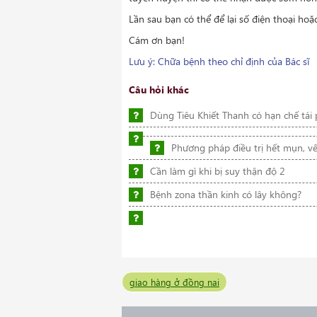
Lần sau bạn có thể để lại số điện thoại hoặ
Cám ơn bạn!
Lưu ý: Chữa bệnh theo chỉ định của Bác sĩ
Câu hỏi khác
Dùng Tiêu Khiết Thanh có hạn chế tái
Phương pháp điều trị hết mụn, vế
Cần làm gì khi bị suy thận độ 2
Bệnh zona thần kinh có lây không?
giao hàng ở đồng nai