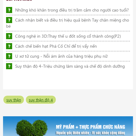
Những khó khăn trong điều trị trầm cảm cho người cao tuổi?
Cách nhận biết và điều trị hiệu quả bệnh Tay chân miệng cho
bé
Công nghệ in 3D:Thay thế u đốt sống cổ thành công(P2)
Cách chế biến hạt Phá Cố Chỉ để trị vẩy nến
U xơ tử cung - Nỗi ám ảnh của hàng triệu phụ nữ
Suy thận độ 4-Triệu chứng lâm sàng và chế độ dinh dưỡng
suy thận
suy thận độ 4