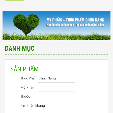
DANH MỤC
SẢN PHẨM
Thực Phẩm Chức Năng
Cần tư vấn sản phẩm trị vẩy nến da đầu
Mỹ Phẩm
Điều trị viêm thanh quản
Thuốc
Người mệt mỏi mất ngủ lo âu
Kim thần khang
Giao hàng ở Đồng Nai