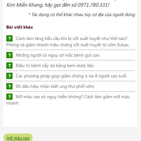
Kim Miễn Khang, hãy gọi đến số
0971.780.331!
* Tác dụng có thể khác nhau tùy cơ địa của người dùng
Bài viết khác
Cách làm tăng tiểu cầu khi bị sốt xuất huyết như thế nào?
Phòng và giảm nhanh triệu chứng sốt xuất huyết từ cốm Subạc.
Những người có nguy cơ mắc bệnh gút cao
Điều trị bệnh vẩy da bằng kem dược liệu
Các phương pháp giúp giảm chứng ù tai ở người cao tuổi
06 dấu hiệu nhận biết ung thư phổi sớm
Mỡ máu cao có nguy hiểm không? Cách làm giảm mỡ máu
nhanh
mỡ máu cao