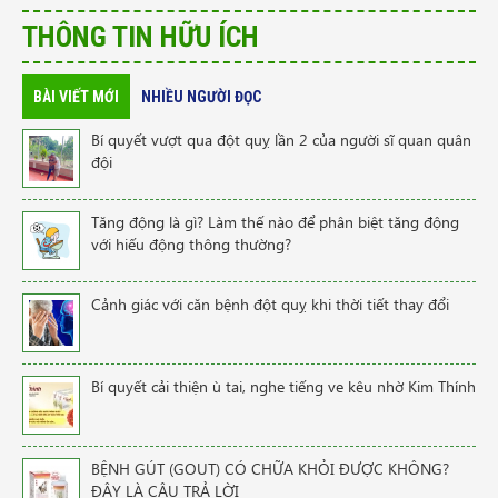
THÔNG TIN HỮU ÍCH
BÀI VIẾT MỚI
NHIỀU NGƯỜI ĐỌC
Bí quyết vượt qua đột quỵ lần 2 của người sĩ quan quân
đội
Tăng động là gì? Làm thế nào để phân biệt tăng động
với hiếu động thông thường?
Cảnh giác với căn bệnh đột quỵ khi thời tiết thay đổi
Bí quyết cải thiện ù tai, nghe tiếng ve kêu nhờ Kim Thính
BỆNH GÚT (GOUT) CÓ CHỮA KHỎI ĐƯỢC KHÔNG?
ĐÂY LÀ CÂU TRẢ LỜI