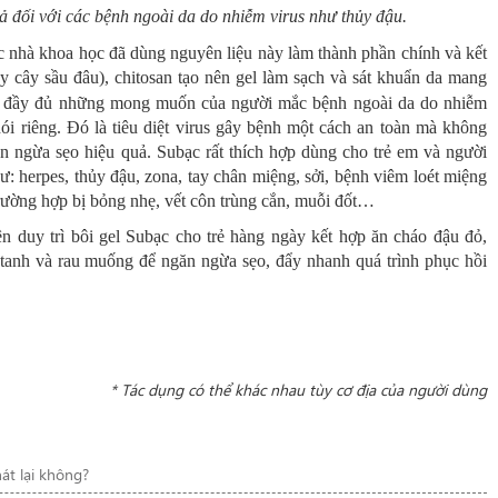
uả
đối với các bệnh ngoài da do nhiễm virus như thủy đậu.
c nhà khoa học đã dùng nguyên liệu này làm thành phần chính và kết
 cây sầu đâu), chitosan tạo nên gel làm sạch và sát khuẩn da mang
g đầy đủ những mong muốn của người mắc bệnh ngoài da do nhiễm
ói riêng. Đó là tiêu diệt virus gây bệnh một cách an toàn mà không
ăn ngừa sẹo hiệu quả. Subạc rất thích hợp dùng cho trẻ em và người
: herpes, thủy đậu, zona, tay chân miệng, sởi, bệnh viêm loét miệng
trường hợp bị bỏng nhẹ, vết côn trùng cắn, muỗi đốt…
n duy trì bôi gel Subạc cho trẻ hàng ngày kết hợp ăn cháo đậu đỏ,
tanh và rau muống để ngăn ngừa sẹo, đẩy nhanh quá trình phục hồi
* Tác dụng có thể khác nhau tùy cơ địa của người dùng
át lại không?