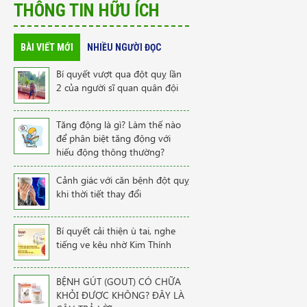
THÔNG TIN HỮU ÍCH
BÀI VIẾT MỚI
NHIỀU NGƯỜI ĐỌC
Bí quyết vượt qua đột quỵ lần
2 của người sĩ quan quân đội
Tăng động là gì? Làm thế nào
để phân biệt tăng động với
hiếu động thông thường?
Cảnh giác với căn bệnh đột quỵ
khi thời tiết thay đổi
Bí quyết cải thiện ù tai, nghe
tiếng ve kêu nhờ Kim Thính
BỆNH GÚT (GOUT) CÓ CHỮA
KHỎI ĐƯỢC KHÔNG? ĐÂY LÀ