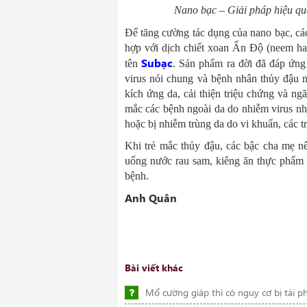
Nano bạc – Giải pháp hiệu q
Để tăng cường tác dụng của nano bạc, cá
hợp với dịch chiết xoan Ấn Độ (neem hay
Subạc
tên
. Sản phẩm ra đời đã đáp ứn
virus nói chung và bệnh nhân thủy đậu n
kích ứng da, cải thiện triệu chứng và ng
mắc các bệnh ngoài da do nhiễm virus như
hoặc bị nhiễm trùng da do vi khuẩn, các 
Khi trẻ mắc thủy đậu, các bậc cha mẹ nê
uống nước rau sam, kiêng ăn thực phẩm 
bệnh.
Anh Quân
Bài viết khác
Mổ cường giáp thì có nguy cơ bị tái ph