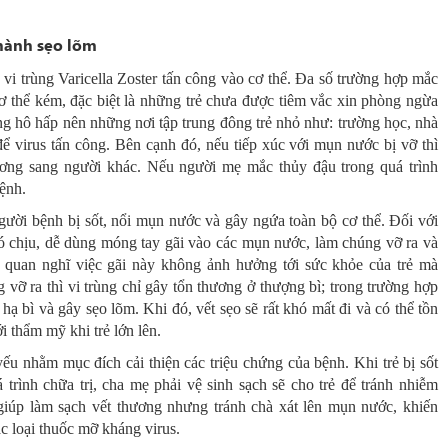
thành sẹo lõm
 vi trùng Varicella Zoster tấn công vào cơ thể. Đa số trường hợp mắc
ơ thể kém, đặc biệt là những trẻ chưa được tiêm vắc xin phòng ngừa
g hô hấp nên những nơi tập trung đông trẻ nhỏ như: trường học, nhà
để virus tấn công. Bên cạnh đó, nếu tiếp xúc với mụn nước bị vỡ thì
hương sang người khác. Nếu người mẹ mắc thủy đậu trong quá trình
bệnh.
gười bệnh bị sốt, nổi mụn nước và gây ngứa toàn bộ cơ thể. Đối với
hó chịu, dễ dùng móng tay gãi vào các mụn nước, làm chúng vỡ ra và
 quan nghĩ việc gãi này không ảnh hưởng tới sức khỏe của trẻ mà
vỡ ra thì vi trùng chỉ gây tổn thương ở thượng bì; trong trường hợp
hạ bì và gây sẹo lõm. Khi đó, vết sẹo sẽ rất khó mất đi và có thể tồn
i thẩm mỹ khi trẻ lớn lên.
yếu nhằm mục đích cải thiện các triệu chứng của bệnh. Khi trẻ bị sốt
 trình chữa trị, cha mẹ phải vệ sinh sạch sẽ cho trẻ để tránh nhiễm
giúp làm sạch vết thương nhưng tránh chà xát lên mụn nước, khiến
ác loại thuốc mỡ kháng virus.