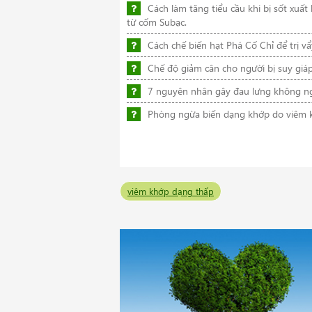
Cách làm tăng tiểu cầu khi bị sốt xuấ
từ cốm Subạc.
Cách chế biến hạt Phá Cố Chỉ để trị v
Chế độ giảm cân cho người bị suy giá
7 nguyên nhân gây đau lưng không ng
Phòng ngừa biến dạng khớp do viêm 
viêm khớp dạng thấp