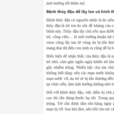
ảnh hưởng tới thẩm mỹ.
Bệnh thủy đậu dễ lây lan và hình 
Bệnh thủy đậu
có nguyên nhân là do siêu
thủy đậu là trẻ em do sức đề kháng của c
bệnh này. Thủy đậu lây chủ yếu qua đườn
trẻ, công viên… là môi trường thuận lợi 
virus cũng lây lan từ vùng da bị tổn t
mang thai thì đứa con sinh ra cũng dễ bị 
Biểu hiện dễ nhận thấy của thủy đậu là n
trẻ nhỏ, cảm giác ngứa ngáy khiến trẻ k
gây nhiễm trùng. Nhiều bậc cha mẹ chủ
không biết rằng: nếu các mụn nước không 
mụn nước vỡ, da trẻ sẽ bị tổn thương đến 
tại vĩnh viễn, làm ảnh hưởng không nhỏ tớ
Đối với bệnh thủy đậu, việc điều trị chủ 
cao thì cần dùng thuốc hạ sốt. Trong quá
trùng. Trẻ cần được tắm rửa hàng ngày 
mụn bị vỡ. Sau khi tắm, nên bôi cho trẻ c