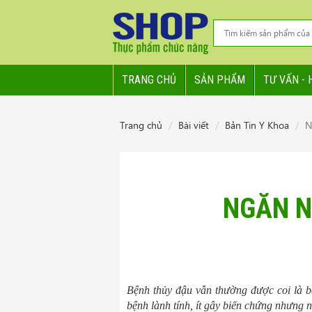
TRANG CHỦ
SẢN PHẨM
TƯ VẤN - 
Trang chủ
Bài viết
Bản Tin Y Khoa
N
NGĂN N
Bệnh thủy đậu vẫn thường được coi là b
bệnh lành tính, ít gây biến chứng nhưng n