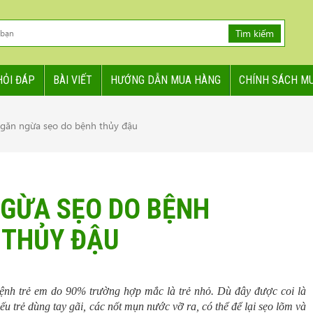
Tìm kiếm
HỎI ĐÁP
BÀI VIẾT
HƯỚNG DẪN MUA HÀNG
CHÍNH SÁCH M
găn ngừa sẹo do bệnh thủy đậu
GỪA SẸO DO BỆNH
THỦY ĐẬU
ệnh trẻ em do 90% trường hợp mắc là trẻ nhỏ. Dù đây được coi là
ếu trẻ dùng tay gãi, các nốt mụn nước vỡ ra, có thể để lại sẹo lõm và