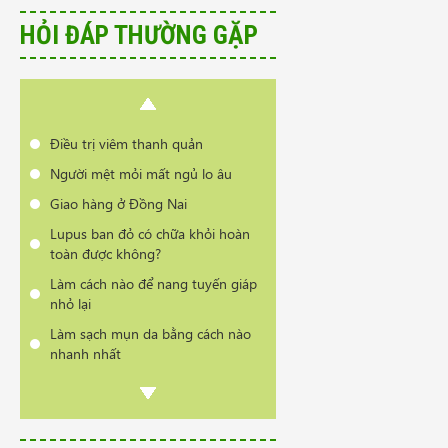
Có phải bị thoái hóa cột sống khi
HỎI ĐÁP THƯỜNG GẶP
đổi thời tiết?
Cần tư vấn sản phẩm trị vẩy nến
da đầu
Điều trị viêm thanh quản
Người mệt mỏi mất ngủ lo âu
Giao hàng ở Đồng Nai
Lupus ban đỏ có chữa khỏi hoàn
toàn được không?
Làm cách nào để nang tuyến giáp
nhỏ lại
Làm sạch mụn da bằng cách nào
nhanh nhất
Có phải bị thoái hóa cột sống khi
đổi thời tiết?