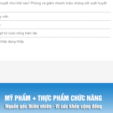
t huyết như thế nào? Phòng và giảm nhanh triệu chứng sốt xuất huyết
ẩy nến
p
ờ từ cuộc sống hiện đại
khớp dạng thấp