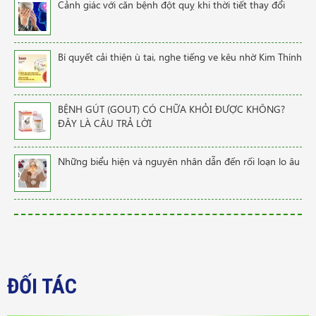
Cảnh giác với căn bệnh đột quỵ khi thời tiết thay đổi
Bí quyết cải thiện ù tai, nghe tiếng ve kêu nhờ Kim Thính
BỆNH GÚT (GOUT) CÓ CHỮA KHỎI ĐƯỢC KHÔNG?
ĐÂY LÀ CÂU TRẢ LỜI
Những biểu hiện và nguyên nhân dẫn đến rối loạn lo âu
ĐỐI TÁC