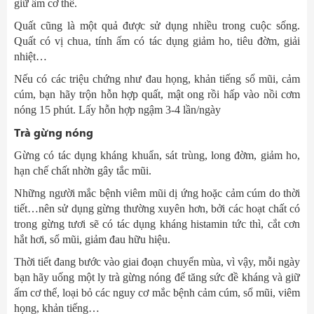
giữ ấm cơ thể.
Quất cũng là một quả được sử dụng nhiều trong cuộc sống.
Quất có vị chua, tính ấm có tác dụng giảm ho, tiêu đờm, giải
nhiệt…
Nếu có các triệu chứng như đau họng, khản tiếng sổ mũi, cảm
cúm, bạn hãy trộn hỗn hợp quất, mật ong rồi hấp vào nồi cơm
nóng 15 phút. Lấy hỗn hợp ngậm 3-4 lần/ngày
Trà gừng nóng
Gừng có tác dụng kháng khuẩn, sát trùng, long đờm, giảm ho,
hạn chế chất nhờn gây tắc mũi.
Những người mắc bệnh viêm mũi dị ứng hoặc cảm cúm do thời
tiết…nên sử dụng gừng thường xuyên hơn, bởi các hoạt chất có
trong gừng tươi sẽ có tác dụng kháng histamin tức thì, cắt cơn
hắt hơi, sổ mũi, giảm đau hữu hiệu.
Thời tiết đang bước vào giai đoạn chuyển mùa, vì vậy, mỗi ngày
bạn hãy uống một ly trà gừng nóng để tăng sức đề kháng và giữ
ấm cơ thể, loại bỏ các nguy cơ mắc bệnh cảm cúm, sổ mũi, viêm
họng, khản tiếng…