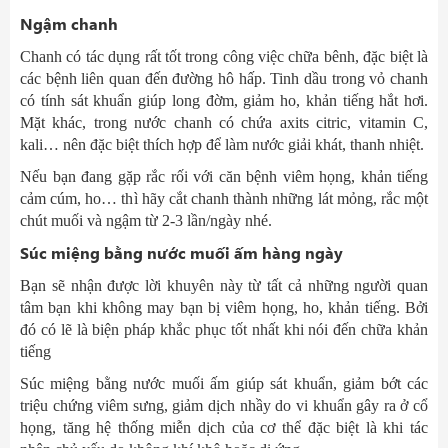
Ngậm chanh
Chanh có tác dụng rất tốt trong công việc chữa bênh, đặc biệt là
các bệnh liên quan đến đường hô hấp. Tinh dầu trong vỏ chanh
có tính sát khuẩn giúp long đờm, giảm ho, khản tiếng hắt hơi.
Mặt khác, trong nước chanh có chứa axits citric, vitamin C,
kali… nên đặc biệt thích hợp để làm nước giải khát, thanh nhiệt.
Nếu bạn đang gặp rắc rối với căn bệnh viêm họng, khản tiếng
cảm cúm, ho… thì hãy cắt chanh thành những lát mỏng, rắc một
chút muối và ngậm từ 2-3 lần/ngày nhé.
Súc miệng bằng nước muối ấm hàng ngày
Bạn sẽ nhận được lời khuyên này từ tất cả những người quan
tâm bạn khi không may bạn bị viêm họng, ho, khản tiếng. Bởi
đó có lẽ là biện pháp khắc phục tốt nhất khi nói đến chữa khản
tiếng
Súc miệng bằng nước muối ấm giúp sát khuẩn, giảm bớt các
triệu chứng viêm sưng, giảm dịch nhầy do vi khuẩn gây ra ở cổ
họng, tăng hệ thống miễn dịch của cơ thể đặc biệt là khi tác