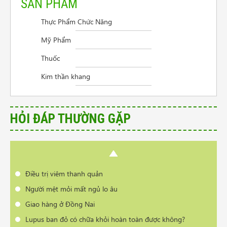
SẢN PHẨM
Thực Phẩm Chức Năng
Cần tư vấn sản phẩm trị vẩy nến da đầu
Mỹ Phẩm
Điều trị viêm thanh quản
Thuốc
Người mệt mỏi mất ngủ lo âu
Kim thần khang
Giao hàng ở Đồng Nai
Lupus ban đỏ có chữa khỏi hoàn toàn được không?
Làm cách nào để nang tuyến giáp nhỏ lại
HỎI ĐÁP THƯỜNG GẶP
Làm sạch mụn da bằng cách nào nhanh nhất
Có phải bị thoái hóa cột sống khi đổi thời tiết?
Cần tư vấn sản phẩm trị vẩy nến da đầu
Điều trị viêm thanh quản
Người mệt mỏi mất ngủ lo âu
Giao hàng ở Đồng Nai
Lupus ban đỏ có chữa khỏi hoàn toàn được không?