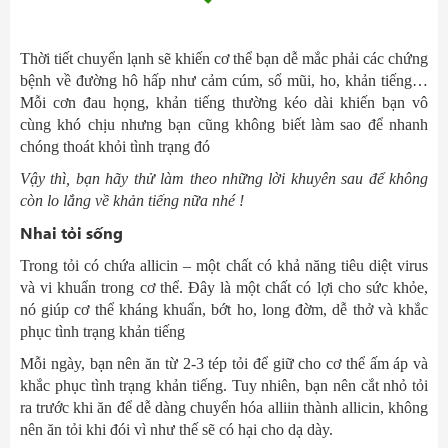
Thời tiết chuyển lạnh sẽ khiến cơ thể bạn dễ mắc phải các chứng
bệnh về đường hô hấp như cảm cúm, sổ mũi, ho, khản tiếng…
Mỗi cơn đau họng, khản tiếng thường kéo dài khiến bạn vô
cùng khó chịu nhưng bạn cũng không biết làm sao để nhanh
chóng thoát khỏi tình trạng đó
Vậy thì, bạn hãy thử làm theo những lời khuyên sau để không
còn lo lắng về khản tiếng nữa nhé !
Nhai tỏi sống
Trong tỏi có chứa allicin – một chất có khả năng tiêu diệt virus
và vi khuẩn trong cơ thể. Đây là một chất có lợi cho sức khỏe,
nó giúp cơ thể kháng khuẩn, bớt ho, long đờm, dễ thở và khắc
phục tình trạng khản tiếng
Mỗi ngày, bạn nên ăn từ 2-3 tép tỏi để giữ cho cơ thể ấm áp và
khắc phục tình trạng khản tiếng. Tuy nhiên, bạn nên cắt nhỏ tỏi
ra trước khi ăn để dễ dàng chuyển hóa alliin thành allicin, không
nên ăn tỏi khi đói vì như thế sẽ có hại cho dạ dày.