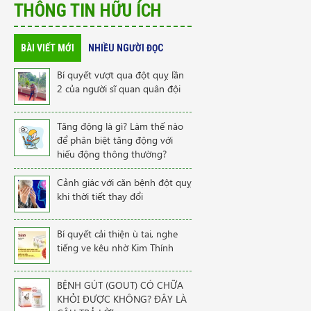
THÔNG TIN HỮU ÍCH
BÀI VIẾT MỚI
NHIỀU NGƯỜI ĐỌC
Bí quyết vượt qua đột quỵ lần
2 của người sĩ quan quân đội
Tăng động là gì? Làm thế nào
để phân biệt tăng động với
hiếu động thông thường?
Cảnh giác với căn bệnh đột quỵ
khi thời tiết thay đổi
Bí quyết cải thiện ù tai, nghe
tiếng ve kêu nhờ Kim Thính
BỆNH GÚT (GOUT) CÓ CHỮA
KHỎI ĐƯỢC KHÔNG? ĐÂY LÀ