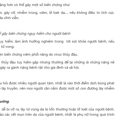
ặng hơn có thể gây một số biến chứng như:
 gây vỡ, nhiễm trùng, viêm, lở loét da,… nếu không điều trị tích cực,
a vĩnh viễn.
ể gây biến chứng nguy hiểm cho người bệnh
guy hiểm, làm ảnh hưởng nghiêm trọng tới sức khỏe người bệnh, nếu
 tử vong.
ện biến chứng viêm phổi nặng do virus thủy đậu.
 thủy đậu tuy hiếm gặp nhưng thường để lại những di chứng nặng nề
,… gây ra gánh nặng bệnh tật cho gia đình và xã hội.
âu hỏi được nhiều người quan tâm, nhất là vào thời điểm dịch bùng phát
dễ lây truyền, nên mọi người cần nắm được một số con đường lây nhiễm
hường
dễ bị vỡ ra, lây từ vùng da bị tổn thương hoặc lở loét của người bệnh.
o các vết mụn trên da của người bệnh, nhất là phụ nữ trong quá trình