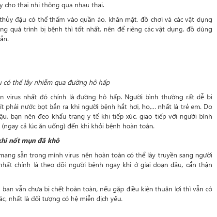
y cho thai nhi thông qua nhau thai.
thủy đậu có thể thấm vào quần áo, khăn mặt, đồ chơi và các vật dụng
ng quá trình bị bệnh thì tốt nhất, nên để riêng các vật dụng, đồ dùng
ẳn.
 có thể lây nhiễm qua đường hô hấp
 virus nhất đó chính là đường hô hấp. Người bình thường rất dễ bị
ít phải nước bọt bắn ra khi người bệnh hắt hơi, ho,… nhất là trẻ em. Do
, bạn nên đeo khẩu trang y tế khi tiếp xúc, giao tiếp với người bình
y (ngay cả lúc ăn uống) đến khi khỏi bệnh hoàn toàn.
khi nốt mụn đã khô
mang sẵn trong mình virus nên hoàn toàn có thể lây truyền sang người
nhất chính là theo dõi người bệnh ngay khi ở giai đoạn đầu, cẩn thận
an vẫn chưa bị chết hoàn toàn, nếu gặp điều kiện thuận lợi thì vẫn có
ác, nhất là đối tượng có hệ miễn dịch yếu.