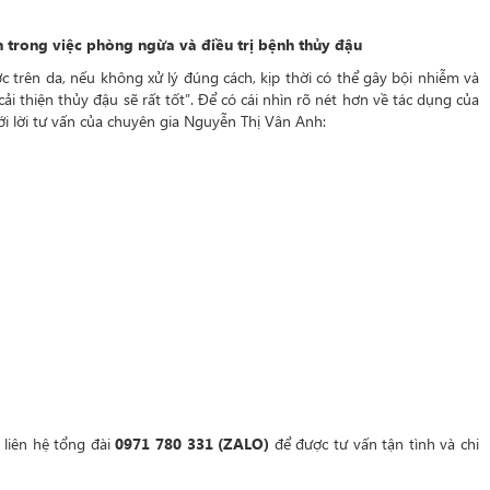
 trong việc phòng ngừa và điều trị bệnh thủy đậu
trên da, nếu không xử lý đúng cách, kịp thời có thể gây bội nhiễm và
ải thiện thủy đậu sẽ rất tốt”. Để có cái nhìn rõ nét hơn về tác dụng của
ới lời tư vấn của chuyên gia Nguyễn Thị Vân Anh:
liên hệ tổng đài
0971 780 331
(ZALO)
để được tư vấn tận tình và chi