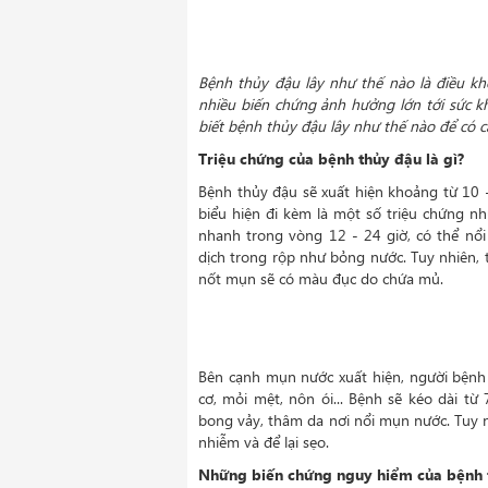
Bệnh thủy đậu lây như thế nào
là điều kh
nhiều biến chứng ảnh hưởng lớn tới sức 
biết bệnh thủy đậu lây như thế nào để có 
Triệu chứng của bệnh thủy đậu là gì?
Bệnh thủy đậu sẽ xuất hiện khoảng từ 10 -
biểu hiện đi kèm là một số triệu chứng n
nhanh trong vòng 12 - 24 giờ, có thể nổ
dịch trong rộp như bỏng nước. Tuy nhiên, 
nốt mụn sẽ có màu đục do chứa mủ.
Bên cạnh mụn nước xuất hiện, người bện
cơ, mỏi mệt, nôn ói... Bệnh sẽ kéo dài t
bong vảy, thâm da nơi nổi mụn nước. Tuy n
nhiễm và để lại sẹo.
Những biến chứng nguy hiểm của bệnh 