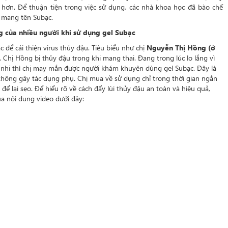
 hơn. Để thuận tiện trong việc sử dụng, các nhà khoa học đã bào chế
a mang tên Subạc.
g của nhiều người khi sử dụng gel Subạc
 để cải thiện virus thủy đậu. Tiêu biểu như chị
Nguyễn Thị Hồng (ở
). Chị Hồng bị thủy đậu trong khi mang thai. Đang trong lúc lo lắng vì
 nhi thì chị may mắn được người khám khuyên dùng gel Subạc. Đây là
hông gây tác dụng phụ. Chị mua về sử dụng chỉ trong thời gian ngắn
ể lại sẹo. Để hiểu rõ về cách đẩy lùi thủy đậu an toàn và hiệu quả,
a nội dung video dưới đây: