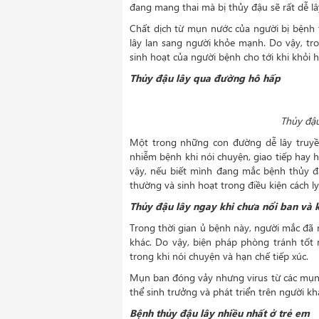
đang mang thai mà bị thủy đậu sẽ rất dễ lâ
Chất dịch từ mụn nước của người bị bệnh 
lây lan sang người khỏe mạnh. Do vậy, tro
sinh hoạt của người bệnh cho tới khi khỏi h
Thủy đậu lây qua đường hô hấp
Thủy đậu
Một trong những con đường dễ lây truyền
nhiễm bệnh khi nói chuyện, giao tiếp hay h
vậy, nếu biết mình đang mắc bệnh thủy đậu
thường và sinh hoạt trong điều kiện cách l
Thủy đậu lây ngay khi chưa nổi ban và 
Trong thời gian ủ bệnh này, người mắc đã 
khác. Do vậy, biện pháp phòng tránh tốt 
trong khi nói chuyện và hạn chế tiếp xúc.
Mụn ban đóng vảy nhưng virus từ các mụn b
thể sinh trưởng và phát triển trên người kh
Bệnh thủy đậu lây nhiều nhất ở trẻ em