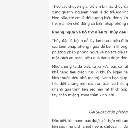
Theo các chuyên gia, trẻ em bị mắc thủy đậ
xung quanh, nguyên nhân là do trẻ em khô
Hơn nữa, trẻ em là đối tượng hiếu động, k
trẻ, mà nên chủ động có biện pháp phòng n
Phòng ngừa và hỗ trợ điều trị thủy đậu
Thủy đậu là bệnh dễ lây lan qua nhiều đư
các biện pháp phòng ngừa để bệnh không 
phương pháp phòng ngừa và hỗ trợ điều trị
một cách an toàn, hiệu quả đang được đôn
Như chúng ta đã biết, từ xa xưa, bạc có rấ
khả năng tiêu diệt virus, vi khuẩn. Ngày 
kích thước siêu nhỏ (nano). Nano bạc giúp 
tiêu diệt chúng một cách an toàn và hiệu 
nhanh quá trình liền sẹo nên rất thích hợ
tay chân miệng, zona thần kinh, sởi…
Gel Subạc giúp phòng 
Đặc biệt, khi nano bạc được kết hợp với cá
liền sẹo như dịch chiết neem, chitosan,… đ