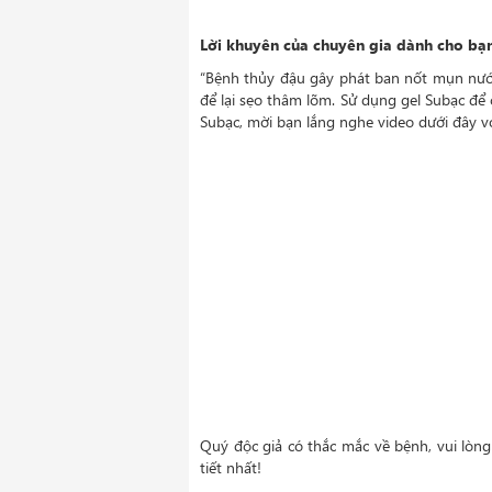
Lời khuyên của chuyên gia dành cho bạn
“Bệnh thủy đậu gây phát ban nốt mụn nước 
để lại sẹo thâm lõm. Sử dụng gel Subạc để c
Subạc, mời bạn lắng nghe video dưới đây v
Quý độc giả có thắc mắc về bệnh, vui lòng 
tiết nhất!