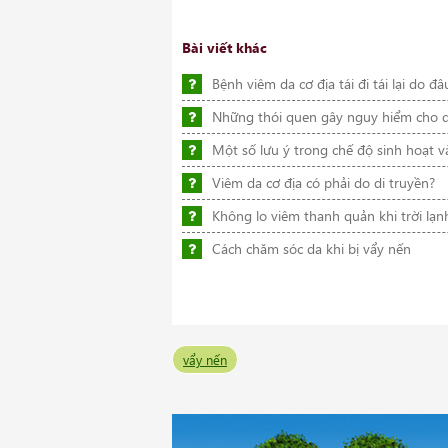
Bài viết khác
Bệnh viêm da cơ địa tái đi tái lại do 
Những thói quen gây nguy hiểm cho 
Một số lưu ý trong chế độ sinh hoạt 
Viêm da cơ địa có phải do di truyền?
Không lo viêm thanh quản khi trời lạn
Cách chăm sóc da khi bị vẩy nến
vẩy nến