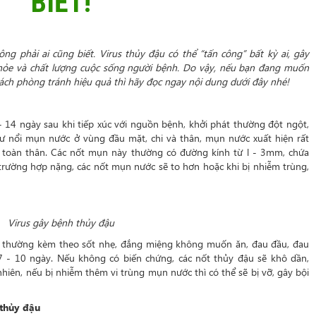
BIẾT!
ông phải ai cũng biết. Virus thủy đậu có thể “tấn công” bất kỳ ai, gây
khỏe và chất lượng cuộc sống người bệnh. Do vậy, nếu bạn đang muốn
cách phòng tránh hiệu quả thì hãy đọc ngay nội dung dưới đây nhé!
 14 ngày sau khi tiếp xúc với nguồn bệnh, khởi phát thường đột ngột,
hư nổi mụn nước ở vùng đầu mặt, chi và thân, mụn nước xuất hiện rất
i toàn thân. Các nốt mụn này thường có đường kính từ l - 3mm, chứa
trường hợp nặng, các nốt mụn nước sẽ to hơn hoặc khi bị nhiễm trùng,
Virus gây bệnh thủy đậu
h thường kèm theo sốt nhẹ, đắng miệng không muốn ăn, đau đầu, đau
ừ 7 - 10 ngày. Nếu không có biến chứng, các nốt thủy đậu sẽ khô dần,
hiên, nếu bị nhiễm thêm vi trùng mụn nước thì có thể sẽ bị vỡ, gây bội
thủy đậu