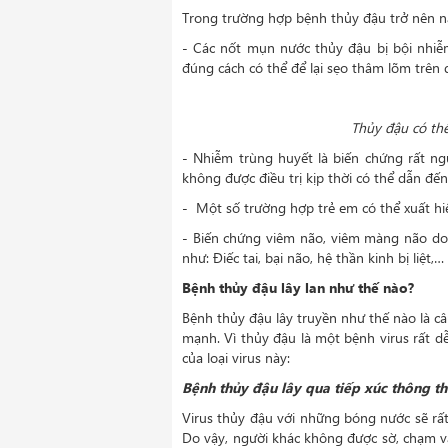
Trong trường hợp bệnh thủy đậu trở nên n
- Các nốt mụn nước thủy đậu bị bội nhiễm,
đúng cách có thể để lại sẹo thâm lõm trên d
Thủy đậu có th
- Nhiễm trùng huyết là biến chứng rất n
không được điều trị kịp thời có thể dẫn đến
- Một số trường hợp trẻ em có thể xuất hi
- Biến chứng viêm não, viêm màng não do
như: Điếc tai, bại não, hệ thần kinh bị liệt
Bệnh thủy đậu lây lan như thế nào?
Bệnh thủy đậu lây truyền như thế nào là c
mạnh. Vì thủy đậu là một bệnh virus rất 
của loại virus này:
Bệnh thủy đậu lây qua tiếp xúc thông t
Virus thủy đậu với những bóng nước sẽ rất 
Do vậy, người khác không được sờ, chạm và