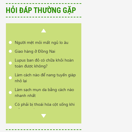
Có phải bị thoái hóa cột sống khi
HỎI ĐÁP THƯỜNG GẶP
đổi thời tiết?
Cần tư vấn sản phẩm trị vẩy nến
da đầu
Điều trị viêm thanh quản
Người mệt mỏi mất ngủ lo âu
Giao hàng ở Đồng Nai
Lupus ban đỏ có chữa khỏi hoàn
toàn được không?
Làm cách nào để nang tuyến giáp
nhỏ lại
Làm sạch mụn da bằng cách nào
nhanh nhất
Có phải bị thoái hóa cột sống khi
đổi thời tiết?