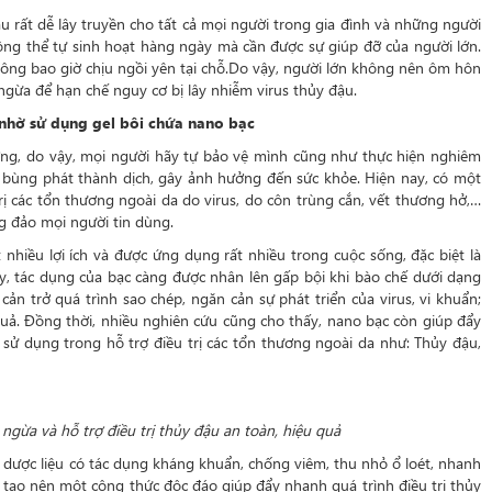
u rất dễ lây truyền cho tất cả mọi người trong gia đình và những người
ng thể tự sinh hoạt hàng ngày mà cần được sự giúp đỡ của người lớn.
hông bao giờ chịu ngồi yên tại chỗ.Do vậy, người lớn không nên ôm hôn
gừa để hạn chế nguy cơ bị lây nhiễm virus thủy đậu.
 nhờ sử dụng gel bôi chứa nano bạc
ờng, do vậy, mọi người hãy tự bảo vệ mình cũng như thực hiện nghiêm
bùng phát thành dịch, gây ảnh hưởng đến sức khỏe. Hiện nay, có một
 các tổn thương ngoài da do virus, do côn trùng cắn, vết thương hở,…
g đảo mọi người tin dùng.
t nhiều lợi ích và được ứng dụng rất nhiều trong cuộc sống, đặc biệt là
nay, tác dụng của bạc càng được nhân lên gấp bội khi bào chế dưới dạng
cản trở quá trình sao chép, ngăn cản sự phát triển của virus, vi khuẩn;
quả. Đồng thời, nhiều nghiên cứu cũng cho thấy, nano bạc còn giúp đẩy
p sử dụng trong hỗ trợ điều trị các tổn thương ngoài da như: Thủy đậu,
ngừa và hỗ trợ điều trị thủy đậu an toàn, hiệu quả
c dược liệu có tác dụng kháng khuẩn, chống viêm, thu nhỏ ổ loét, nhanh
ã tạo nên một công thức độc đáo giúp đẩy nhanh quá trình điều trị thủy