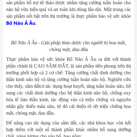
sản phẩm hỗ trợ từ thảo dược nhằm tăng cường tuần hoàn cho
não bộ vừa hiệu quả và an toàn khi dùng lâu dài. Một trong các
sản phẩm nổi bật trên thị trường là thực phẩm bảo vệ sức khỏe
Bổ Não Á Âu
.
Bổ Não Á Âu - Giải pháp thảo dược cho người bị hoa mắt,
chóng mặt, đau đầu
Thực phẩm bảo vệ sức khỏe Bổ Não Á Âu ra đời với thành
phần chính là CAO SÂM ĐẤT, là sản phẩm tiên phong trên thị
trường phối hợp cả 2 cơ chế: Tăng cường chất dinh dưỡng cho
thần kinh não bộ và tăng cường tuần hoàn não bộ. Nghiên cứu
cho thấy, sâm đấtcó tác dụng hoạt huyết, tăng tuần hoàn não, bổ
sung các chất dinh dưỡng cho hệ thần kinh não bộ, chống oxy
hóa tế bào thần kinh, tác động vào cả triệu chứng và nguyên
nhân gây thiếu máu não, từ đó cải thiện rõ rệt triệu chứng hoa
mắt, chóng mặt, đau đầu.
Để nâng cao tác dụng của sâm đất, các nhà khoa học còn kết
hợp thêm với một số thành phần khác nhằm bổ sung dưỡng
chất, năng lượng cho não bộ, bao gồm: