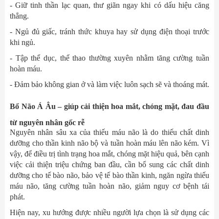
- Giữ tinh thần lạc quan, thư giãn ngay khi có dấu hiệu căng
thẳng.
- Ngủ đủ giấc, tránh thức khuya hay sử dụng điện thoại trước
khi ngủ.
- Tập thể dục, thể thao thường xuyên nhằm tăng cường tuần
hoàn máu.
- Đảm bảo không gian ở và làm việc luôn sạch sẽ và thoáng mát.
Bổ Não Á Âu – giúp cải thiện hoa mắt, chóng mặt, đau đầu
từ nguyên nhân gốc rễ
Nguyên nhân sâu xa của thiếu máu não là do thiếu chất dinh
dưỡng cho thần kinh não bộ và tuần hoàn máu lên não kém. Vì
vậy, để điều trị tình trạng hoa mắt, chóng mặt hiệu quả, bên cạnh
việc cải thiện triệu chứng ban đầu, cần bổ sung các chất dinh
dưỡng cho tế bào não, bảo vệ tế bào thần kinh, ngăn ngừa thiếu
máu não, tăng cường tuần hoàn não, giảm nguy cơ bệnh tái
phát.
Hiện nay, xu hướng được nhiều người lựa chọn là sử dụng các