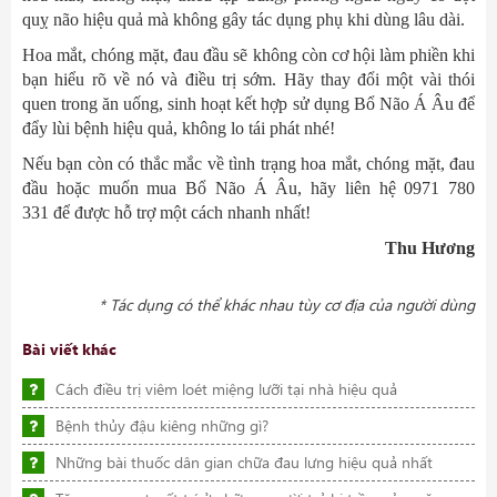
quỵ não hiệu quả mà không gây tác dụng phụ khi dùng lâu dài.
Hoa mắt, chóng mặt, đau đầu sẽ không còn cơ hội làm phiền khi
bạn hiểu rõ về nó và điều trị sớm. Hãy thay đổi một vài thói
quen trong ăn uống, sinh hoạt kết hợp sử dụng Bổ Não Á Âu để
đẩy lùi bệnh hiệu quả, không lo tái phát nhé!
Nếu bạn còn có thắc mắc về tình trạng hoa mắt, chóng mặt, đau
đầu hoặc muốn mua Bổ Não Á Âu, hãy liên hệ
0971 780
331
để được hỗ trợ một cách nhanh nhất!
Thu Hương
* Tác dụng có thể khác nhau tùy cơ địa của người dùng
Bài viết khác
Cách điều trị viêm loét miệng lưỡi tại nhà hiệu quả
Bệnh thủy đậu kiêng những gì?
Những bài thuốc dân gian chữa đau lưng hiệu quả nhất