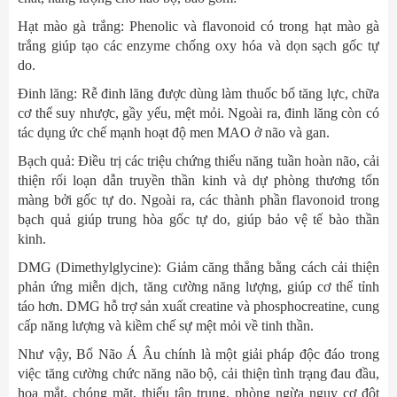
Hạt mào gà trắng: Phenolic và flavonoid có trong hạt mào gà
trắng giúp tạo các enzyme chống oxy hóa và dọn sạch gốc tự
do.
Đinh lăng: Rễ đinh lăng được dùng làm thuốc bổ tăng lực, chữa
cơ thể suy nhược, gầy yếu, mệt mỏi. Ngoài ra, đinh lăng còn có
tác dụng ức chế mạnh hoạt độ men MAO ở não và gan.
Bạch quả: Điều trị các triệu chứng thiểu năng tuần hoàn não, cải
thiện rối loạn dẫn truyền thần kinh và dự phòng thương tổn
màng bởi gốc tự do. Ngoài ra, các thành phần flavonoid trong
bạch quả giúp trung hòa gốc tự do, giúp bảo vệ tế bào thần
kinh.
DMG (Dimethylglycine): Giảm căng thẳng bằng cách cải thiện
phản ứng miễn dịch, tăng cường năng lượng, giúp cơ thể tỉnh
táo hơn. DMG hỗ trợ sản xuất creatine và phosphocreatine, cung
cấp năng lượng và kiềm chế sự mệt mỏi về tinh thần.
Như vậy, Bổ Não Á Âu chính là một giải pháp độc đáo trong
việc tăng cường chức năng não bộ, cải thiện tình trạng đau đầu,
hoa mắt, chóng mặt, thiếu tập trung, phòng ngừa nguy cơ đột