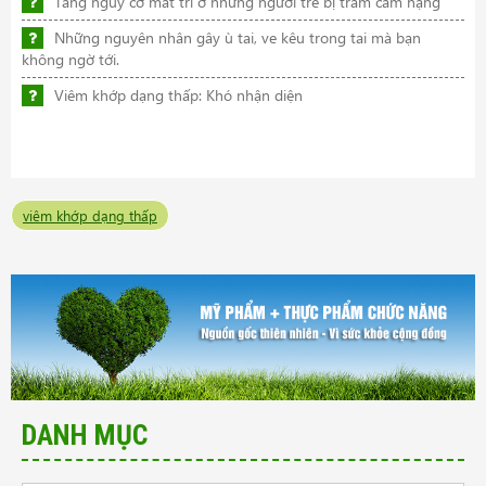
Tăng nguy cơ mất trí ở những người trẻ bị trầm cảm nặng
Những nguyên nhân gây ù tai, ve kêu trong tai mà bạn
không ngờ tới.
Viêm khớp dạng thấp: Khó nhận diện
viêm khớp dạng thấp
DANH MỤC