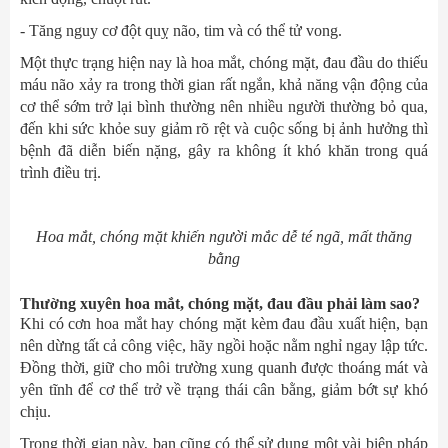
- Tăng nguy cơ đột quỵ não, tim và có thể tử vong.
Một thực trạng hiện nay là hoa mắt, chóng mặt, đau đầu do thiếu
máu não xảy ra trong thời gian rất ngắn, khả năng vận động của
cơ thể sớm trở lại bình thường nên nhiều người thường bỏ qua,
đến khi sức khỏe suy giảm rõ rệt và cuộc sống bị ảnh hưởng thì
bệnh đã diễn biến nặng, gây ra không ít khó khăn trong quá
trình điều trị.
Hoa mắt, chóng mặt khiến người mắc dễ té ngã, mất thăng
bằng
Thường xuyên hoa mắt, chóng mặt, đau đầu phải làm sao?
Khi có cơn hoa mắt hay chóng mặt kèm đau đầu xuất hiện, bạn
nên dừng tất cả công việc, hãy ngồi hoặc nằm nghỉ ngay lập tức.
Đồng thời, giữ cho môi trường xung quanh được thoáng mát và
yên tĩnh để cơ thể trở về trạng thái cân bằng, giảm bớt sự khó
chịu.
Trong thời gian này, bạn cũng có thể sử dụng một vài biện pháp