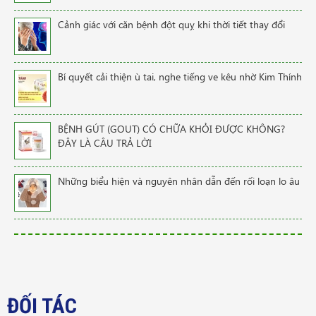
Cảnh giác với căn bệnh đột quỵ khi thời tiết thay đổi
Bí quyết cải thiện ù tai, nghe tiếng ve kêu nhờ Kim Thính
BỆNH GÚT (GOUT) CÓ CHỮA KHỎI ĐƯỢC KHÔNG?
ĐÂY LÀ CÂU TRẢ LỜI
Những biểu hiện và nguyên nhân dẫn đến rối loạn lo âu
ĐỐI TÁC