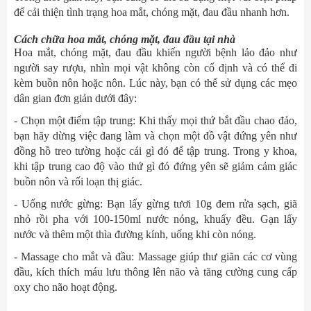
để cải thiện tình trạng hoa mắt, chóng mặt, đau đầu nhanh hơn.
Cách chữa hoa mắt, chóng mặt, đau đầu tại nhà
Hoa mắt, chóng mặt, đau đầu khiến người bệnh lảo đảo như
người say rượu, nhìn mọi vật không còn cố định và có thể đi
kèm buồn nôn hoặc nôn. Lúc này, bạn có thể sử dụng các mẹo
dân gian đơn giản dưới đây:
- Chọn một điểm tập trung: Khi thấy mọi thứ bắt đầu chao đảo,
bạn hãy dừng việc đang làm và chọn một đồ vật đứng yên như
đồng hồ treo tường hoặc cái gì đó để tập trung. Trong y khoa,
khi tập trung cao độ vào thứ gì đó đứng yên sẽ giảm cảm giác
buồn nôn và rối loạn thị giác.
- Uống nước gừng: Bạn lấy gừng tươi 10g đem rửa sạch, giã
nhỏ rồi pha với 100-150ml nước nóng, khuấy đều. Gạn lấy
nước và thêm một thìa đường kính, uống khi còn nóng.
- Massage cho mắt và đầu: Massage giúp thư giãn các cơ vùng
đầu, kích thích máu lưu thông lên não và tăng cường cung cấp
oxy cho não hoạt động.