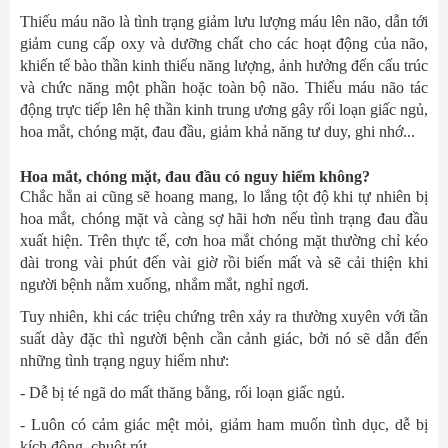
Thiếu máu não là tình trạng giảm lưu lượng máu lên não, dẫn tới
giảm cung cấp oxy và dưỡng chất cho các hoạt động của não,
khiến tế bào thần kinh thiếu năng lượng, ảnh hưởng đến cấu trúc
và chức năng một phần hoặc toàn bộ não. Thiếu máu não tác
động trực tiếp lên hệ thần kinh trung ương gây rối loạn giấc ngủ,
hoa mắt, chóng mặt, đau đầu, giảm khả năng tư duy, ghi nhớ...
Hoa mắt, chóng mặt, đau đầu có nguy hiểm không?
Chắc hẳn ai cũng sẽ hoang mang, lo lắng tột độ khi tự nhiên bị
hoa mắt, chóng mặt và càng sợ hãi hơn nếu tình trạng đau đầu
xuất hiện. Trên thực tế, cơn hoa mắt chóng mặt thường chỉ kéo
dài trong vài phút đến vài giờ rồi biến mất và sẽ cải thiện khi
người bệnh nằm xuống, nhắm mắt, nghỉ ngơi.
Tuy nhiên, khi các triệu chứng trên xảy ra thường xuyên với tần
suất dày đặc thì người bệnh cần cảnh giác, bởi nó sẽ dẫn đến
những tình trạng nguy hiểm như:
- Dễ bị té ngã do mất thăng bằng, rối loạn giấc ngủ.
- Luôn có cảm giác mệt mỏi, giảm ham muốn tình dục, dễ bị
kích động, chuột rút.