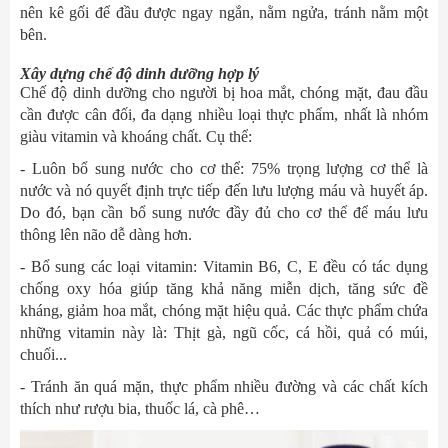
nên kê gối để đầu được ngay ngắn, nằm ngửa, tránh nằm một
bên.
Xây dựng chế độ dinh dưỡng hợp lý
Chế độ dinh dưỡng cho người bị hoa mắt, chóng mặt, đau đầu
cần được cân đối, đa dạng nhiều loại thực phẩm, nhất là nhóm
giàu vitamin và khoáng chất. Cụ thể:
- Luôn bổ sung nước cho cơ thể: 75% trọng lượng cơ thể là
nước và nó quyết định trực tiếp đến lưu lượng máu và huyết áp.
Do đó, bạn cần bổ sung nước đầy đủ cho cơ thể để máu lưu
thông lên não dễ dàng hơn.
- Bổ sung các loại vitamin: Vitamin B6, C, E đều có tác dụng
chống oxy hóa giúp tăng khả năng miễn dịch, tăng sức đề
kháng, giảm hoa mắt, chóng mặt hiệu quả. Các thực phẩm chứa
những vitamin này là: Thịt gà, ngũ cốc, cá hồi, quả có múi,
chuối...
- Tránh ăn quá mặn, thực phẩm nhiều đường và các chất kích
thích như rượu bia, thuốc lá, cà phê…