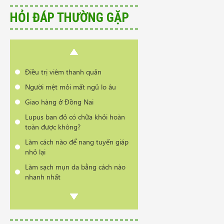
nhanh nhất
HỎI ĐÁP THƯỜNG GẶP
Có phải bị thoái hóa cột sống khi
đổi thời tiết?
Cần tư vấn sản phẩm trị vẩy nến
da đầu
Điều trị viêm thanh quản
Người mệt mỏi mất ngủ lo âu
Giao hàng ở Đồng Nai
Lupus ban đỏ có chữa khỏi hoàn
toàn được không?
Làm cách nào để nang tuyến giáp
nhỏ lại
Làm sạch mụn da bằng cách nào
nhanh nhất
Có phải bị thoái hóa cột sống khi
đổi thời tiết?