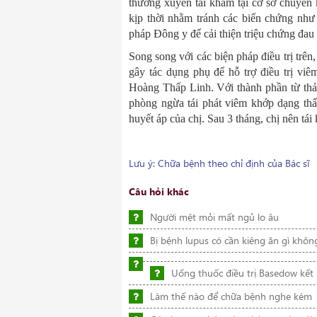
thường xuyên tái khám tại cơ sở chuyên 
kịp thời nhằm tránh các biến chứng như
pháp Đông y để cải thiện triệu chứng đa
Song song với các biện pháp điều trị trê
gây tác dụng phụ để hỗ trợ điều trị vi
Hoàng Thấp Linh. Với thành phần từ thả
phòng ngừa tái phát viêm khớp dạng th
huyết áp của chị. Sau 3 tháng, chị nên tái
Lưu ý: Chữa bệnh theo chỉ định của Bác sĩ
Câu hỏi khác
Người mệt mỏi mất ngủ lo âu
Bị bệnh lupus có cần kiêng ăn gì khôn
Uống thuốc điều trị Basedow kế
Làm thế nào để chữa bệnh nghe kém