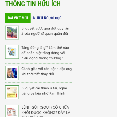
THÔNG TIN HỮU ÍCH
BÀI VIẾT MỚI
NHIỀU NGƯỜI ĐỌC
Bí quyết vượt qua đột quỵ lần
2 của người sĩ quan quân đội
Tăng động là gì? Làm thế nào
để phân biệt tăng động với
hiếu động thông thường?
Cảnh giác với căn bệnh đột quỵ
khi thời tiết thay đổi
Bí quyết cải thiện ù tai, nghe
tiếng ve kêu nhờ Kim Thính
BỆNH GÚT (GOUT) CÓ CHỮA
KHỎI ĐƯỢC KHÔNG? ĐÂY LÀ