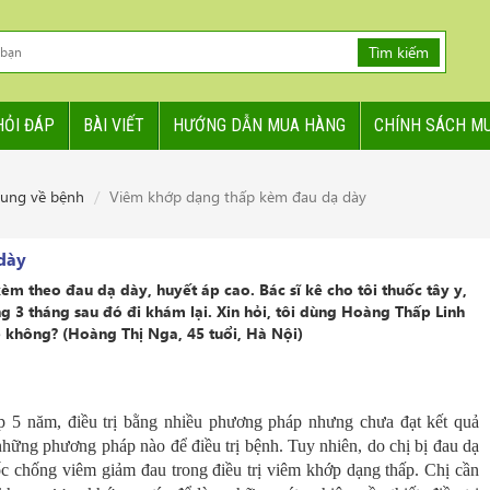
Tìm kiếm
HỎI ĐÁP
BÀI VIẾT
HƯỚNG DẪN MUA HÀNG
CHÍNH SÁCH M
hung về bệnh
Viêm khớp dạng thấp kèm đau dạ dày
dày
m theo đau dạ dày, huyết áp cao. Bác sĩ kê cho tôi thuốc tây y,
g 3 tháng sau đó đi khám lại. Xin hỏi, tôi dùng Hoàng Thấp Linh
p không? (Hoàng Thị Nga, 45 tuổi, Hà Nội)
 5 năm, điều trị bằng nhiều phương pháp nhưng chưa đạt kết quả
hững phương pháp nào để điều trị bệnh. Tuy nhiên, do chị bị đau dạ
ốc chống viêm giảm đau trong điều trị viêm khớp dạng thấp. Chị cần