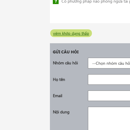
Có phương pháp nào phòng ngừa tái 
viêm khớp dạng thấp
GỬI CÂU HỎI
Nhóm câu hỏi
Họ tên
Email
Nội dung