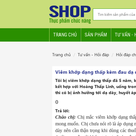
TRANG CHỦ
SẢN PHẨM
TƯ VẤN - 
Trang chủ
Tư vấn - Hỏi đáp
Hỏi đáp c
Viêm khớp dạng thấp kèm đau dạ 
Tôi bị viêm khớp dạng thấp đã 5 năm, kè
kết hợp với Hoàng Thấp Linh, uống tron
thì có bị ảnh hưởng tới dạ dày, huyết á
()
Trả lời:
Chào chị:
Chị mắc viêm khớp dạng thấp
mong muốn. Chị chưa nói rõ là áp dụng n
dày nên cần thận trọng khi dùng các thu