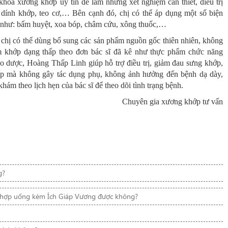
khoa xương khớp uy tín để làm những xét nghiệm cần thiết, điều trị
 dính khớp, teo cơ,… Bên cạnh đó, chị có thể áp dụng một số biện
u như: bấm huyệt, xoa bóp, châm cứu, xông thuốc,…
n, chị có thể dùng bổ sung các sản phẩm nguồn gốc thiên nhiên, không
êm khớp dạng thấp theo đơn bác sĩ đã kê như thực phẩm chức năng
o dược, Hoàng Thấp Linh giúp hỗ trợ điều trị, giảm đau sưng khớp,
ấp mà không gây tác dụng phụ, không ảnh hưởng đến bệnh dạ dày,
 khám theo lịch hẹn của bác sĩ để theo dõi tình trạng bệnh.
Chuyên gia xương khớp tư vấn
g?
t hợp uống kèm Ích Giáp Vương được không?