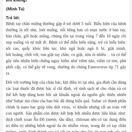
(Minh Tú)
Trả lời:
Bệnh tay chân miệng thường gặp ở trẻ dưới 5 tuổi. Biểu hiện của bệnh
thường là sốt nhẹ, loét miệng, nổi hồng ban có mụn nước ở bàn tay,
bàn chân, gối hoặc mông, chúng tồn tại trong vòng 7 đến 10 ngày rồi
xẹp xuống và tự mất đi. Bệnh có thể diễn biến nặng, trẻ có biểu hiện:
sốt cao, quấy khóc liên tục, khó ngủ hoặc ngủ li bì, giật mình,
hốt hoảng, chới với, run giật tay chân, co giật, nôn ói nhiều… và có thể
gây nên nhiều biến chứng nguy hiểm như viêm não, viêm cơ tim, phù
phổi cấp, có thể gây tử vong, thường do chủng Enterovirus típ 71 gây
ra.
Đối với trường hợp của cháu bác, khi điều trị tại nhà, gia đình cần dùng
các loại thuốc đã được bác sĩ chỉ định, vệ sinh sạch sẽ cho cháu và có
thể kết hợp dùng kem bôi sát khuẩn ngoài da nguồn gốc thiên nhiên
như Subạc mà cháu của bạn bác đã dùng hiệu quả. Subạc có thành phần
chính là nano bạc giúp tiêu diệt virus, vi khuẩn nhưng rất an toàn với
con người. Sản phẩm còn được kết hợp bởi nhiều dược liệu khác như:
dịch chiết xoan Ấn Độ (neem, sầu đâu), chitosan nên có tác dụng điều
trị điều trị những bệnh ngoài da do nhiễm virus, trong đó có tay chân
miệng, ngăn hình thành sẹo và rất an toàn cho làn da non nớt của trẻ