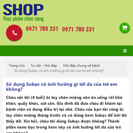
0971 780 331
0971 780 331
Trang chủ
Tư vấn - Hỏi đáp
Hỏi đáp chung về bệnh
Sử dụng Subạc có ảnh hưởng gì tới da của trẻ em không?
Sử dụng Subạc có ảnh hưởng gì tới da của trẻ em
không?
Cháu nội tôi (4 tuổi) bị tay chân miệng nên ăn uống rất khó
khăn, quấy khóc, sút cân. Gia đình đã đưa cháu đi khám tại
bệnh viện và đang điều trị tại nhà. Cháu của bạn tôi cũng bị
tay chân miệng tháng trước và có dùng kem Subạc để bôi thì
thấy đỡ. Xin hỏi, cháu tôi dùng Subạc được không? Thành
phần nano bạc trong kem này có ảnh hưởng tới da của trẻ
em không?