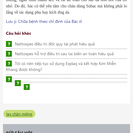
nhỏ. Do đó, bác có thể yên tâm cho cháu dùng Subạc mà không phải lo
lắng về tác dụng phụ hay kích ứng da.
Lưu ý: Chữa bệnh theo chỉ định của Bác sĩ
Câu hỏi khác
Nattospes điều trị đột quỵ tái phát hiệu quả
Nattospes hỗ trợ điều trị sau tai biến an toàn hiệu quả
Tôi có nên tiếp tục sử dụng Explaq và kết hợp Kim Miễn
Khang được không?
tay chân miệng
GỬI CÂU HỎI