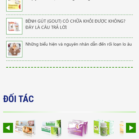
BỆNH GÚT (GOUT) CÓ CHỮA KHỎI ĐƯỢC KHÔNG?
ĐÂY LÀ CÂU TRẢ LỜI
Những biểu hiện và nguyên nhân dẫn đến rối loạn lo âu
ĐỐI TÁC