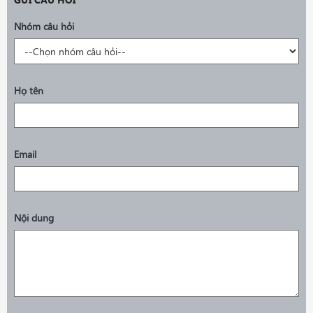
Nhóm câu hỏi
Họ tên
Email
Nội dung