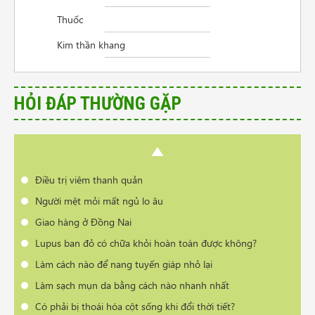
Điều trị viêm thanh quản
Thuốc
Người mệt mỏi mất ngủ lo âu
Kim thần khang
Giao hàng ở Đồng Nai
Lupus ban đỏ có chữa khỏi hoàn toàn được không?
Làm cách nào để nang tuyến giáp nhỏ lại
HỎI ĐÁP THƯỜNG GẶP
Làm sạch mụn da bằng cách nào nhanh nhất
Có phải bị thoái hóa cột sống khi đổi thời tiết?
Cần tư vấn sản phẩm trị vẩy nến da đầu
Điều trị viêm thanh quản
Người mệt mỏi mất ngủ lo âu
Giao hàng ở Đồng Nai
Lupus ban đỏ có chữa khỏi hoàn toàn được không?
Làm cách nào để nang tuyến giáp nhỏ lại
Làm sạch mụn da bằng cách nào nhanh nhất
Có phải bị thoái hóa cột sống khi đổi thời tiết?