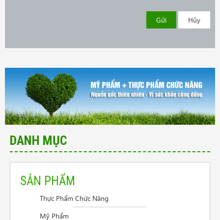
Gửi
Hủy
DANH MỤC
SẢN PHẨM
Thực Phẩm Chức Năng
Cần tư vấn sản phẩm trị vẩy nến da đầu
Mỹ Phẩm