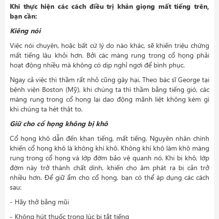
Khi thực hiện các cách điều trị khản giọng mất tiếng trên,
bạn cần:
Kiêng nói
Việc nói chuyện, hoặc bất cứ lý do nào khác, sẽ khiến triệu chứng
mất tiếng lâu khỏi hơn. Bởi các màng rung trong cổ họng phải
hoạt động nhiều mà không có dịp nghỉ ngơi để bình phục.
Ngay cả việc thì thầm rất nhỏ cũng gây hại. Theo bác sĩ George tại
bệnh viện Boston (Mỹ), khi chúng ta thì thầm bằng tiếng gió, các
màng rung trong cổ họng lại dao động mãnh liệt không kém gì
khi chúng ta hét thật to.
Giữ cho cổ họng không bị khô
Cổ họng khô dẫn đến khan tiếng, mất tiếng. Nguyên nhân chính
khiến cổ họng khô là không khí khô. Không khí khô làm khô màng
rung trong cổ họng và lớp đờm bảo vệ quanh nó. Khi bị khô, lớp
đờm này trở thành chất dính, khiến cho âm phát ra bị cản trở
nhiều hơn. Để giữ ẩm cho cổ họng, bạn có thể áp dụng các cách
sau:
- Hãy thở bằng mũi
- Không hút thuốc trong lúc bị tắt tiếng