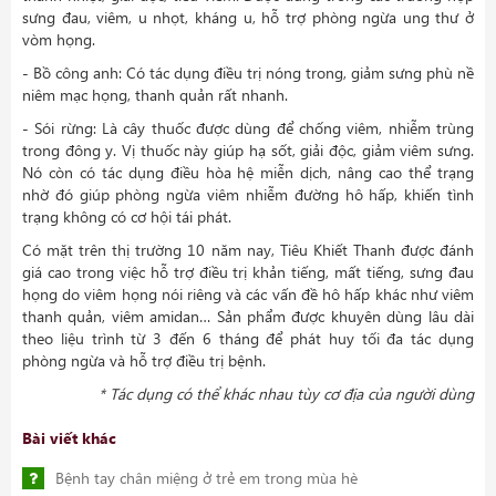
sưng đau, viêm, u nhọt, kháng u, hỗ trợ phòng ngừa ung thư ở
vòm họng.
- Bồ công anh: Có tác dụng điều trị nóng trong, giảm sưng phù nề
niêm mạc họng, thanh quản rất nhanh.
- Sói rừng: Là cây thuốc được dùng để chống viêm, nhiễm trùng
trong đông y. Vị thuốc này giúp hạ sốt, giải độc, giảm viêm sưng.
Nó còn có tác dụng điều hòa hệ miễn dịch, nâng cao thể trạng
nhờ đó giúp phòng ngừa viêm nhiễm đường hô hấp, khiến tình
trạng không có cơ hội tái phát.
Có mặt trên thị trường 10 năm nay, Tiêu Khiết Thanh được đánh
giá cao trong việc hỗ trợ điều trị khản tiếng, mất tiếng, sưng đau
họng do viêm họng nói riêng và các vấn đề hô hấp khác như viêm
thanh quản, viêm amidan… Sản phẩm được khuyên dùng lâu dài
theo liệu trình từ 3 đến 6 tháng để phát huy tối đa tác dụng
phòng ngừa và hỗ trợ điều trị bệnh.
* Tác dụng có thể khác nhau tùy cơ địa của người dùng
Bài viết khác
Bệnh tay chân miệng ở trẻ em trong mùa hè