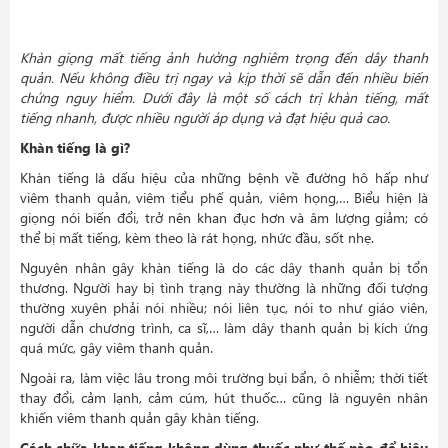
Khàn giọng mất tiếng ảnh hưởng nghiêm trọng đến dây thanh
quản. Nếu không điều trị ngay và kịp thời sẽ dẫn đến nhiều biến
chứng nguy hiểm. Dưới đây là một số cách trị khàn tiếng, mất
tiếng nhanh, được nhiều người áp dụng và đạt hiệu quả cao.
Khàn tiếng là gì?
Khàn tiếng là dấu hiệu của những bệnh về đường hô hấp như
viêm thanh quản, viêm tiểu phế quản, viêm họng,… Biểu hiện là
giọng nói biến đổi, trở nên khan đục hơn và âm lượng giảm; có
thể bị mất tiếng, kèm theo là rát họng, nhức đầu, sốt nhẹ.
Nguyên nhân gây khàn tiếng là do các dây thanh quản bị tổn
thương. Người hay bị tình trạng này thường là những đối tượng
thường xuyên phải nói nhiều; nói liên tục, nói to như giáo viên,
người dẫn chương trình, ca sĩ,… làm dây thanh quản bị kích ứng
quá mức, gây viêm thanh quản.
Ngoài ra, làm việc lâu trong môi trường bụi bẩn, ô nhiễm; thời tiết
thay đổi, cảm lạnh, cảm cúm, hút thuốc… cũng là nguyên nhân
khiến viêm thanh quản gây khàn tiếng.
Cách chữa khan tiếng không dùng thuốc như thế nào để hiệu