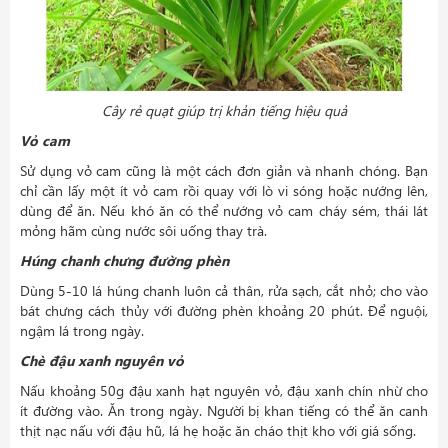
Cây rẻ quạt giúp trị khản tiếng hiệu quả
Vỏ cam
Sử dụng vỏ cam cũng là một cách đơn giản và nhanh chóng. Bạn
chỉ cần lấy một ít vỏ cam rồi quay với lò vi sóng hoặc nướng lên,
dùng để ăn. Nếu khó ăn có thể nướng vỏ cam cháy sém, thái lát
mỏng hãm cùng nước sôi uống thay trà.
Húng chanh chưng đường phèn
Dùng 5-10 lá húng chanh luôn cả thân, rửa sạch, cắt nhỏ; cho vào
bát chưng cách thủy với đường phèn khoảng 20 phút. Để nguội,
ngậm lá trong ngày.
Chè đậu xanh nguyên vỏ
Nấu khoảng 50g đậu xanh hạt nguyên vỏ, đậu xanh chín nhừ cho
ít đường vào. Ăn trong ngày. Người bị khan tiếng có thể ăn canh
thịt nạc nấu với đậu hũ, lá hẹ hoặc ăn cháo thịt kho với giá sống.