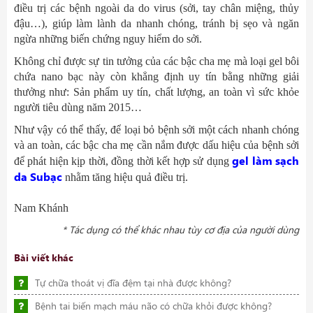
điều trị các bệnh ngoài da do virus (sởi, tay chân miệng, thủy
đậu…), giúp làm lành da nhanh chóng, tránh bị sẹo và ngăn
ngừa những biến chứng nguy hiểm do sởi.
Không chỉ được sự tin tưởng của các bậc cha mẹ mà loại gel bôi
chứa nano bạc này còn khẳng định uy tín bằng những giải
thưởng như: Sản phẩm uy tín, chất lượng, an toàn vì sức khỏe
người tiêu dùng năm 2015…
Như vậy có thể thấy, để loại bỏ bệnh sởi một cách nhanh chóng
và an toàn, các bậc cha mẹ cần nắm được dấu hiệu của bệnh sởi
gel làm sạch
để phát hiện kịp thời, đồng thời kết hợp sử dụng
da Subạc
nhằm tăng hiệu quả điều trị.
Nam Khánh
* Tác dụng có thể khác nhau tùy cơ địa của người dùng
Bài viết khác
Tự chữa thoát vị đĩa đệm tại nhà được không?
Bệnh tai biến mạch máu não có chữa khỏi được không?