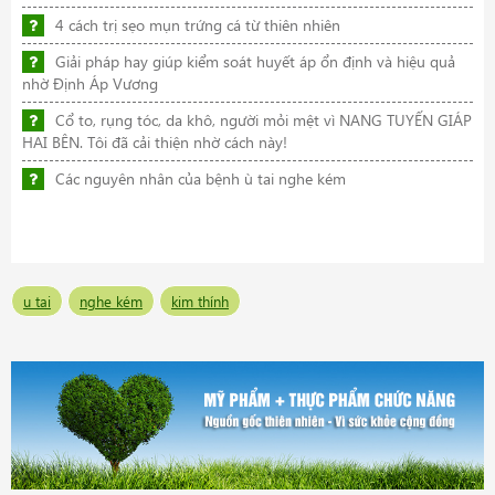
4 cách trị sẹo mụn trứng cá từ thiên nhiên
Giải pháp hay giúp kiểm soát huyết áp ổn định và hiệu quả
nhờ Định Áp Vương
Cổ to, rụng tóc, da khô, người mỏi mệt vì NANG TUYẾN GIÁP
HAI BÊN. Tôi đã cải thiện nhờ cách này!
Các nguyên nhân của bệnh ù tai nghe kém
u tai
nghe kém
kim thính