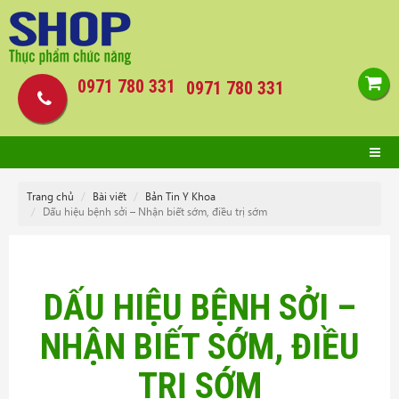
0971 780 331
0971 780 331
Trang chủ
Bài viết
Bản Tin Y Khoa
Dấu hiệu bệnh sởi – Nhận biết sớm, điều trị sớm
DẤU HIỆU BỆNH SỞI –
NHẬN BIẾT SỚM, ĐIỀU
TRỊ SỚM