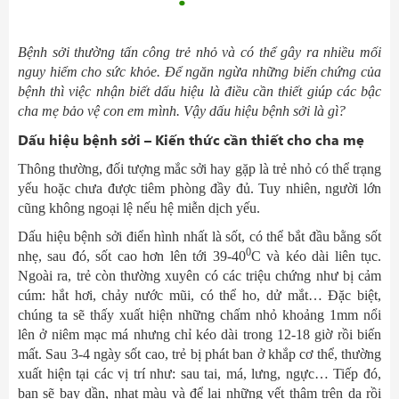
Bệnh sởi thường tấn công trẻ nhỏ và có thể gây ra nhiều mối
nguy hiểm cho sức khỏe. Để ngăn ngừa những biến chứng của
bệnh thì việc nhận biết dấu hiệu là điều cần thiết giúp các bậc
cha mẹ bảo vệ con em mình. Vậy dấu hiệu bệnh sởi là gì?
Dấu hiệu bệnh sởi – Kiến thức cần thiết cho cha mẹ
Thông thường, đối tượng mắc sởi hay gặp là trẻ nhỏ có thể trạng
yếu hoặc chưa được tiêm phòng đầy đủ. Tuy nhiên, người lớn
cũng không ngoại lệ nếu hệ miễn dịch yếu.
Dấu hiệu bệnh sởi điển hình nhất là sốt, có thể bắt đầu bằng sốt
0
nhẹ, sau đó, sốt cao hơn lên tới 39-40
C và kéo dài liên tục.
Ngoài ra, trẻ còn thường xuyên có các triệu chứng như bị cảm
cúm: hắt hơi, chảy nước mũi, có thể ho, dử mắt… Đặc biệt,
chúng ta sẽ thấy xuất hiện những chấm nhỏ khoảng 1mm nổi
lên ở niêm mạc má nhưng chỉ kéo dài trong 12-18 giờ rồi biến
mất. Sau 3-4 ngày sốt cao, trẻ bị phát ban ở khắp cơ thể, thường
xuất hiện tại các vị trí như: sau tai, má, lưng, ngực… Tiếp đó,
ban sẽ bay dần, nhạt màu và để lại những vết thâm trên da rồi