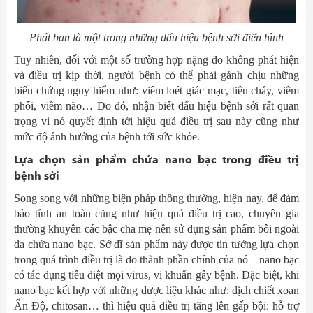
Phát ban là một trong những dấu hiệu bệnh sởi điển hình
Tuy nhiên, đối với một số trường hợp nặng do không phát hiện
và điều trị kịp thời, người bệnh có thể phải gánh chịu những
biến chứng nguy hiểm như: viêm loét giác mạc, tiêu chảy, viêm
phổi, viêm não… Do đó, nhận biết dấu hiệu bệnh sởi rất quan
trọng vì nó quyết định tới hiệu quả điều trị sau này cũng như
mức độ ảnh hưởng của bệnh tới sức khỏe.
Lựa chọn sản phẩm chứa nano bạc trong điều trị
bệnh sởi
Song song với những biện pháp thông thường, hiện nay, để đảm
bảo tính an toàn cũng như hiệu quả điều trị cao, chuyên gia
thường khuyên các bậc cha mẹ nên sử dụng sản phẩm bôi ngoài
da chứa nano bạc. Sở dĩ sản phẩm này được tin tưởng lựa chọn
trong quá trình điều trị là do thành phần chính của nó – nano bạc
có tác dụng tiêu diệt mọi virus, vi khuẩn gây bệnh. Đặc biệt, khi
nano bạc kết hợp với những dược liệu khác như: dịch chiết xoan
Ấn Độ, chitosan… thì hiệu quả điều trị tăng lên gấp bội: hỗ trợ