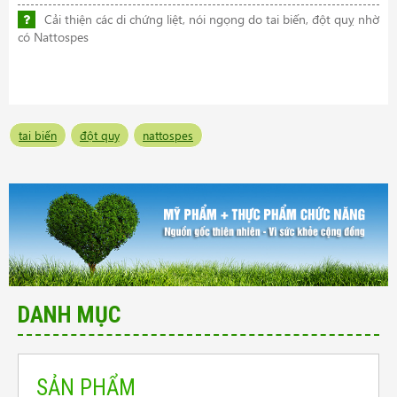
Cải thiện các di chứng liệt, nói ngọng do tai biến, đột quỵ nhờ
có Nattospes
tai biến
đột quỵ
nattospes
DANH MỤC
SẢN PHẨM