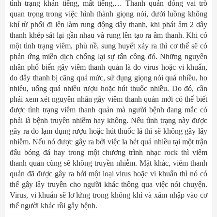
tình trạng khản tiếng, mất tiếng,… Thanh quản đóng vai trò
quan trọng trong việc hình thành giọng nói, dưới luồng không
khí từ phổi đi lên làm rung động dây thanh, khi phát âm 2 dây
thanh khép sát lại gần nhau và rung lên tạo ra âm thanh. Khi có
một tình trạng viêm, phù nề, sung huyết xảy ra thì cơ thể sẽ có
phản ứng miễn dịch chống lại sự tấn công đó. Những nguyên
nhân phổ biến gây viêm thanh quản là do virus hoặc vi khuẩn,
do dây thanh bị căng quá mức, sử dụng giọng nói quá nhiều, ho
nhiều, uống quá nhiều rượu hoặc hút thuốc nhiều. Do đó, cần
phải xem xét nguyên nhân gây viêm thanh quản mới có thể biết
được tình trạng viêm thanh quản mà người bệnh đang mắc có
phải là bệnh truyền nhiễm hay không. Nếu tình trạng này được
gây ra do lạm dụng rượu hoặc hút thuốc lá thì sẽ không gây lây
nhiễm. Nếu nó được gây ra bởi việc la hét quá nhiều tại một trận
đấu bóng đá hay trong một chương trình nhạc rock thì viêm
thanh quản cũng sẽ không truyền nhiễm. Mặt khác, viêm thanh
quản đã được gây ra bởi một loại virus hoặc vi khuẩn thì nó có
thể gây lây truyền cho người khác thông qua việc nói chuyện.
Virus, vi khuẩn sẽ lơ lửng trong không khí và xâm nhập vào cơ
thể người khác rồi gây bệnh.