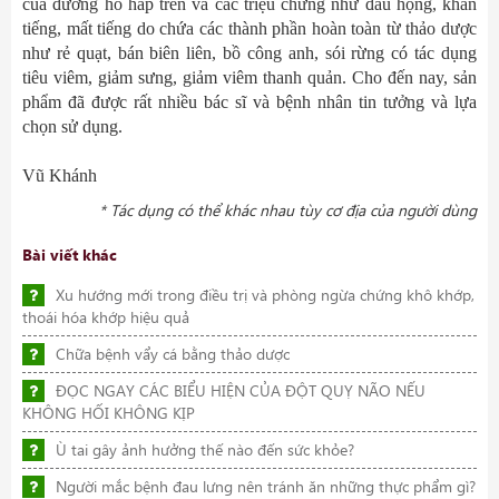
của đường hô hấp trên và các triệu chứng như đau họng, khản
tiếng, mất tiếng do chứa các thành phần hoàn toàn từ thảo dược
như rẻ quạt, bán biên liên, bồ công anh, sói rừng có tác dụng
tiêu viêm, giảm sưng, giảm viêm thanh quản. Cho đến nay, sản
phẩm đã được rất nhiều bác sĩ và bệnh nhân tin tưởng và lựa
chọn sử dụng.
Vũ Khánh
* Tác dụng có thể khác nhau tùy cơ địa của người dùng
Bài viết khác
Xu hướng mới trong điều trị và phòng ngừa chứng khô khớp,
thoái hóa khớp hiệu quả
Chữa bệnh vẩy cá bằng thảo dược
ĐỌC NGAY CÁC BIỂU HIỆN CỦA ĐỘT QUỴ NÃO NẾU
KHÔNG HỐI KHÔNG KỊP
Ù tai gây ảnh hưởng thế nào đến sức khỏe?
Người mắc bệnh đau lưng nên tránh ăn những thực phẩm gì?