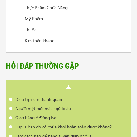
Thực Phẩm Chức Năng
Cần tư vấn sản phẩm trị vẩy nến da đầu
Mỹ Phẩm
Điều trị viêm thanh quản
Thuốc
Người mệt mỏi mất ngủ lo âu
Kim thần khang
Giao hàng ở Đồng Nai
Lupus ban đỏ có chữa khỏi hoàn toàn được không?
Làm cách nào để nang tuyến giáp nhỏ lại
HỎI ĐÁP THƯỜNG GẶP
Làm sạch mụn da bằng cách nào nhanh nhất
Có phải bị thoái hóa cột sống khi đổi thời tiết?
Cần tư vấn sản phẩm trị vẩy nến da đầu
Điều trị viêm thanh quản
Người mệt mỏi mất ngủ lo âu
Giao hàng ở Đồng Nai
Lupus ban đỏ có chữa khỏi hoàn toàn được không?
Làm cách nào để nang tuyến giáp nhỏ lại