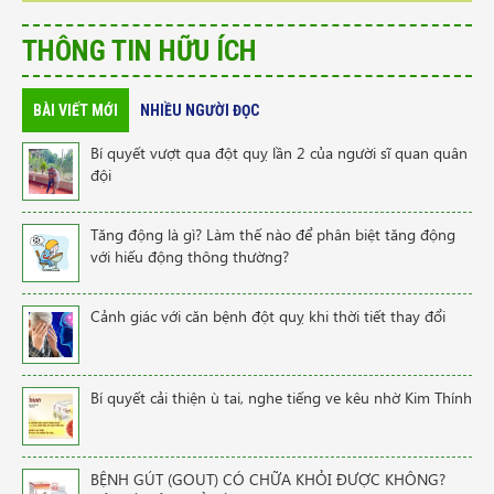
THÔNG TIN HỮU ÍCH
BÀI VIẾT MỚI
NHIỀU NGƯỜI ĐỌC
Bí quyết vượt qua đột quỵ lần 2 của người sĩ quan quân
đội
Tăng động là gì? Làm thế nào để phân biệt tăng động
với hiếu động thông thường?
Cảnh giác với căn bệnh đột quỵ khi thời tiết thay đổi
Bí quyết cải thiện ù tai, nghe tiếng ve kêu nhờ Kim Thính
BỆNH GÚT (GOUT) CÓ CHỮA KHỎI ĐƯỢC KHÔNG?