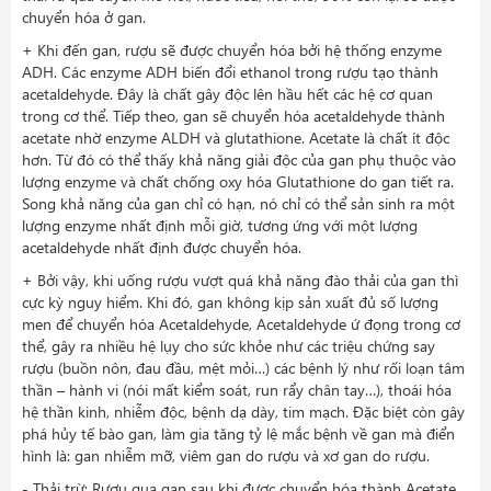
chuyển hóa ở gan.
+ Khi đến gan, rượu sẽ được chuyển hóa bởi hệ thống enzyme
ADH. Các enzyme ADH biến đổi ethanol trong rượu tạo thành
acetaldehyde. Đây là chất gây độc lên hầu hết các hệ cơ quan
trong cơ thể. Tiếp theo, gan sẽ chuyển hóa acetaldehyde thành
acetate nhờ enzyme ALDH và glutathione. Acetate là chất ít độc
hơn. Từ đó có thể thấy khả năng giải độc của gan phụ thuộc vào
lượng enzyme và chất chống oxy hóa Glutathione do gan tiết ra.
Song khả năng của gan chỉ có hạn, nó chỉ có thể sản sinh ra một
lượng enzyme nhất định mỗi giờ, tương ứng với một lượng
acetaldehyde nhất định được chuyển hóa.
+ Bởi vậy, khi uống rượu vượt quá khả năng đào thải của gan thì
cực kỳ nguy hiểm. Khi đó, gan không kịp sản xuất đủ số lượng
men để chuyển hóa Acetaldehyde, Acetaldehyde ứ đọng trong cơ
thể, gây ra nhiều hệ lụy cho sức khỏe như các triệu chứng say
rượu (buồn nôn, đau đầu, mệt mỏi…) các bệnh lý như rối loạn tâm
thần – hành vi (nói mất kiểm soát, run rẩy chân tay…), thoái hóa
hệ thần kinh, nhiễm độc, bệnh dạ dày, tim mạch. Đặc biệt còn gây
phá hủy tế bào gan, làm gia tăng tỷ lệ mắc bệnh về gan mà điển
hình là: gan nhiễm mỡ, viêm gan do rượu và xơ gan do rượu.
- Thải trừ: Rượu qua gan sau khi được chuyển hóa thành Acetate