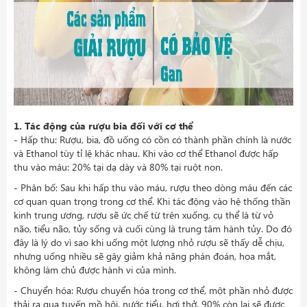
1. Tác động của rượu bia đối với cơ thể
- Hấp thu: Rượu, bia, đồ uống có cồn có thành phần chính là nước
và Ethanol tùy tỉ lệ khác nhau. Khi vào cơ thể Ethanol được hấp
thu vào máu: 20% tại dạ dày và 80% tại ruột non.
- Phân bố: Sau khi hấp thu vào máu, rượu theo dòng máu đến các
cơ quan quan trọng trong cơ thể. Khi tác động vào hệ thống thần
kinh trung ương, rượu sẽ ức chế từ trên xuống, cụ thể là từ vỏ
não, tiểu não, tủy sống và cuối cùng là trung tâm hành tủy. Do đó
đây là lý do vì sao khi uống một lượng nhỏ rượu sẽ thấy dễ chịu,
nhưng uống nhiều sẽ gây giảm khả năng phán đoán, hoa mắt,
không làm chủ được hành vi của mình.
- Chuyển hóa: Rượu chuyển hóa trong cơ thể, một phần nhỏ được
thải ra qua tuyến mồ hôi, nước tiểu, hơi thở, 90% còn lại sẽ được