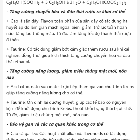
C
H
OH(COOH)
+ 3 C
H
OH à 3H
O + C
H
OH(COOC
H
)
3
4
3
2
5
2
3
4
2
5
3
- Tăng cường chuyển hóa và đào thải rượu ra khỏi cơ thể
+ Cao lá sắn dây: Flavon toàn phần của sắn dây có tác dụng hạ
huyết áp do làm giãn mạch ngoại biên, giảm trở lực tuần hoàn
não, tăng lưu thông máu. Từ đó, làm tăng tốc độ thanh thải rượu
ở thận.
+ Taurine: Có tác dụng giảm bớt cảm giác thèm rượu sau khi cai
nghiện, đồng thời giúp kích thích tăng cường chuyển hóa và đào
thải ethanol.
- Tăng cường năng lượng, giảm triệu chứng mệt mỏi, nôn
nao
+ Acid citric, natri succinate: Trực tiếp tham gia vào chu trình Krebs
giúp tăng cường năng lượng cho cơ thể.
+ Taurine: Ổn định lại đường huyết, giúp các tế bào có nguyên
liệu để khởi động chu trình Krebs, thoát khỏi trạng thái bị ức chế.
Từ đó, giảm triệu chứng mệt mỏi, nôn nao.
- Bảo vệ gan và các cơ quan khác trong cơ thể
+ Cao cà gai leo: Các hoạt chất alkaloid, flavonoids có tác dụng
chống oxy hóa , phân hủy gốc tự do, chống viêm gan, giảm men