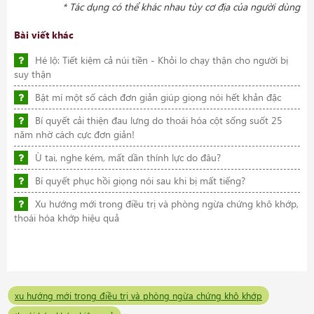
* Tác dụng có thể khác nhau tùy cơ địa của người dùng
Bài viết khác
Hé lộ: Tiết kiệm cả núi tiền - Khỏi lo chạy thận cho người bị
suy thận
Bật mí một số cách đơn giản giúp giọng nói hết khản đặc
Bí quyết cải thiện đau lưng do thoái hóa cột sống suốt 25
năm nhờ cách cực đơn giản!
Ù tai, nghe kém, mất dần thính lực do đâu?
Bí quyết phục hồi giọng nói sau khi bị mất tiếng?
Xu hướng mới trong điều trị và phòng ngừa chứng khô khớp,
thoái hóa khớp hiệu quả
xu hướng mới trong điều trị và phòng ngừa chứng khô khớp