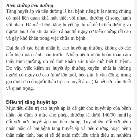
Biến chứng tiểu đường
Tăng huyết áp và tiểu đường là hai bệnh riêng biệt nhưng chúng
có mối liên quan khá mật thiết với nhau, thường đi song hành
với nhau. Đã mắc bệnh tăng huyết áp thì rất dễ bị tiểu đường và
ngược lại. Còn khi đã mắc cả hai thì nguy cơ biến chứng rất cao
và gây khó khăn trong việc chữa trị bệnh.
Đại đa số các bệnh nhân bị cao huyết áp thường không có các
dấu hiệu nào cảnh báo trước. Nhiều bệnh nhân hoàn toàn cảm
thấy bình thường, do vô tình khám sức khỏe mới biết bị bệnh.
Do vậy, việc kiểm tra huyết áp thường xuyên, nhất là những
người có nguy cơ cao (như lớn tuổi, béo phì, ít vận động, trong
gia đình đã có người thân bị cao huyết áp…) là hết sức cần thiết
và quan trọng.
Điều trị tăng huyết áp
Mục tiêu điều trị cao huyết áp là để giữ cho huyết áp của bệnh
nhân ổn định ở mức cho phép, thường là dưới 140/90 mmHg
đối với mức huyết áp mục tiêu chung. Tuy nhiên, đối với bệnh
nhân mắc cả hai bệnh tăng huyết áp và tiểu đường hoặc bệnh
thận mãn tính, bác sĩ sẽ đề nghị một liệu trình điều trị nghiêm