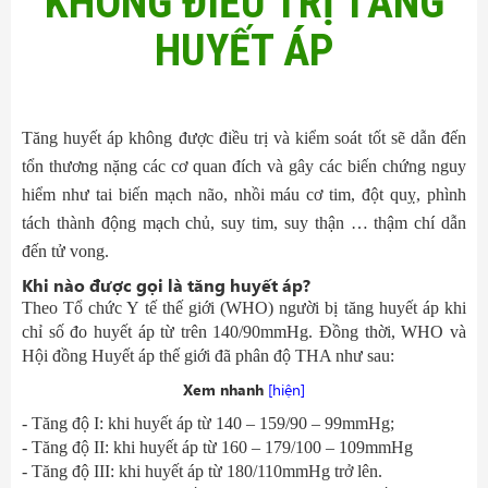
KHÔNG ĐIỀU TRỊ TĂNG
HUYẾT ÁP
Tăng huyết áp không được điều trị và kiểm soát tốt sẽ dẫn đến
tổn thương nặng các cơ quan đích và gây các biến chứng nguy
hiểm như tai biến mạch não, nhồi máu cơ tim, đột quỵ, phình
tách thành động mạch chủ, suy tim, suy thận … thậm chí dẫn
đến tử vong.
Khi nào được gọi là tăng huyết áp?
Theo Tổ chức Y tế thế giới (WHO) người bị tăng huyết áp khi
chỉ số đo huyết áp từ trên 140/90mmHg. Đồng thời, WHO và
Hội đồng Huyết áp thế giới đã phân độ THA như sau:
Xem nhanh
[hiện]
- Tăng độ I: khi huyết áp từ 140 – 159/90 – 99mmHg;
- Tăng độ II: khi huyết áp từ 160 – 179/100 – 109mmHg
- Tăng độ III: khi huyết áp từ 180/110mmHg trở lên.