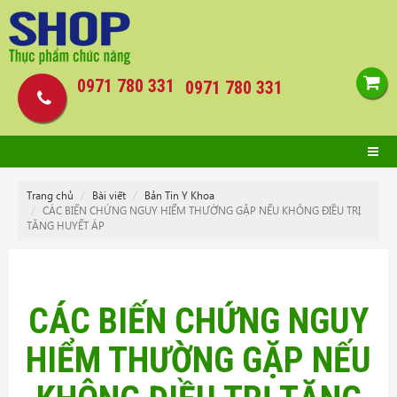
0971 780 331
0971 780 331
Trang chủ
Bài viết
Bản Tin Y Khoa
CÁC BIẾN CHỨNG NGUY HIỂM THƯỜNG GẶP NẾU KHÔNG ĐIỀU TRỊ
TĂNG HUYẾT ÁP
CÁC BIẾN CHỨNG NGUY
HIỂM THƯỜNG GẶP NẾU