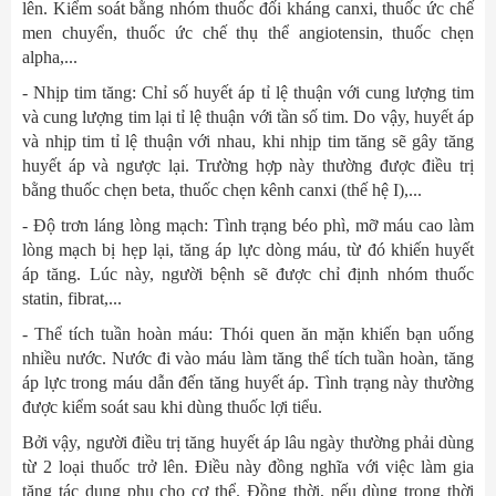
lên. Kiểm soát bằng nhóm thuốc đối kháng canxi, thuốc ức chế
men chuyển, thuốc ức chế thụ thể angiotensin, thuốc chẹn
alpha,...
- Nhịp tim tăng: Chỉ số huyết áp tỉ lệ thuận với cung lượng tim
và cung lượng tim lại tỉ lệ thuận với tần số tim. Do vậy, huyết áp
và nhịp tim tỉ lệ thuận với nhau, khi nhịp tim tăng sẽ gây tăng
huyết áp và ngược lại. Trường hợp này thường được điều trị
bằng thuốc chẹn beta, thuốc chẹn kênh canxi (thế hệ I),...
- Độ trơn láng lòng mạch: Tình trạng béo phì, mỡ máu cao làm
lòng mạch bị hẹp lại, tăng áp lực dòng máu, từ đó khiến huyết
áp tăng. Lúc này, người bệnh sẽ được chỉ định nhóm thuốc
statin, fibrat,...
- Thể tích tuần hoàn máu: Thói quen ăn mặn khiến bạn uống
nhiều nước. Nước đi vào máu làm tăng thể tích tuần hoàn, tăng
áp lực trong máu dẫn đến tăng huyết áp. Tình trạng này thường
được kiểm soát sau khi dùng thuốc lợi tiểu.
Bởi vậy, người điều trị tăng huyết áp lâu ngày thường phải dùng
từ 2 loại thuốc trở lên. Điều này đồng nghĩa với việc làm gia
tăng tác dụng phụ cho cơ thể. Đồng thời, nếu dùng trong thời