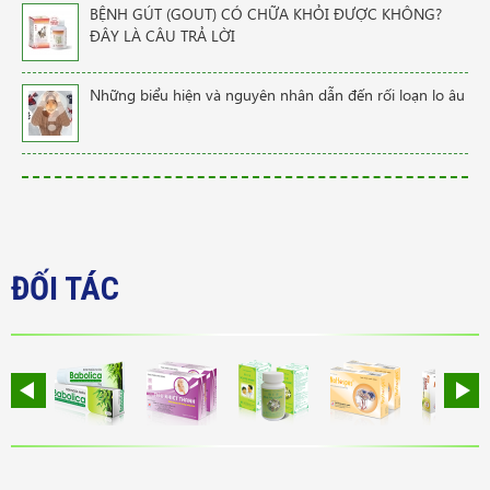
BỆNH GÚT (GOUT) CÓ CHỮA KHỎI ĐƯỢC KHÔNG?
ĐÂY LÀ CÂU TRẢ LỜI
Những biểu hiện và nguyên nhân dẫn đến rối loạn lo âu
ĐỐI TÁC