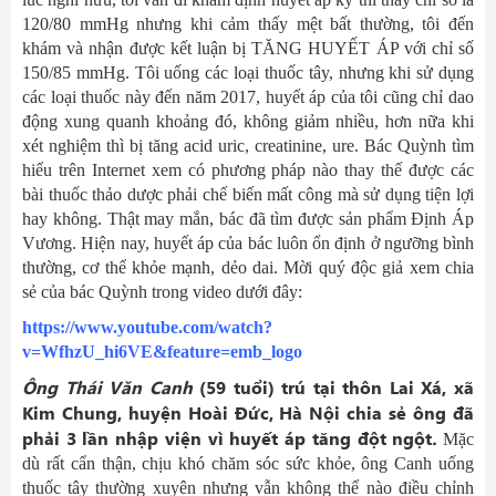
120/80 mmHg nhưng khi cảm thấy mệt bất thường, tôi đến
khám và nhận được kết luận bị TĂNG HUYẾT ÁP với chỉ số
150/85 mmHg. Tôi uống các loại thuốc tây, nhưng khi sử dụng
các loại thuốc này đến năm 2017, huyết áp của tôi cũng chỉ dao
động xung quanh khoảng đó, không giảm nhiều, hơn nữa khi
xét nghiệm thì bị tăng acid uric, creatinine, ure. Bác Quỳnh tìm
hiểu trên Internet xem có phương pháp nào thay thế được các
bài thuốc thảo dược phải chế biến mất công mà sử dụng tiện lợi
hay không. Thật may mắn, bác đã tìm được sản phẩm Định Áp
Vương. Hiện nay, huyết áp của bác luôn ổn định ở ngưỡng bình
thường, cơ thể khỏe mạnh, dẻo dai. Mời quý độc giả xem chia
sẻ của bác Quỳnh trong video dưới đây:
https://www.youtube.com/watch?
v=WfhzU_hi6VE&feature=emb_logo
Ông Thái Văn Canh
(59 tuổi) trú tại thôn Lai Xá, xã
Kim Chung, huyện Hoài Đức, Hà Nội chia sẻ ông đã
phải 3 lần nhập viện vì huyết áp tăng đột ngột
.
Mặc
dù rất cẩn thận, chịu khó chăm sóc sức khỏe, ông Canh uống
thuốc tây thường xuyên nhưng vẫn không thể nào điều chỉnh