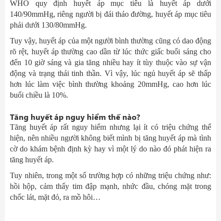
WHO quy định huyết áp mục tiêu là huyết áp dưới
140/90mmHg, riêng người bị đái tháo đường, huyết áp mục tiêu
phải dưới 130/80mmHg.
Tuy vậy, huyết áp của một người bình thường cũng có dao động
rõ rệt, huyết áp thường cao dần từ lúc thức giấc buổi sáng cho
đến 10 giờ sáng và gia tăng nhiều hay ít tùy thuộc vào sự vận
động và trạng thái tinh thần. Vì vậy, lúc ngủ huyết áp sẽ thấp
hơn lúc làm việc bình thường khoảng 20mmHg, cao hơn lúc
buổi chiều là 10%.
Tăng huyết áp nguy hiểm thế nào?
Tăng huyết áp rất nguy hiểm nhưng lại ít có triệu chứng thể
hiện, nên nhiều người không biết mình bị tăng huyết áp mà tình
cờ do khám bệnh định kỳ hay vì một lý do nào đó phát hiện ra
tăng huyết áp.
Tuy nhiên, trong một số trường hợp có những triệu chứng như:
hồi hộp, cảm thấy tim đập mạnh, nhức đầu, chóng mặt trong
chốc lát, mặt đỏ, ra mồ hôi…