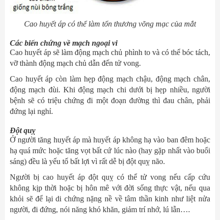
Cao huyết áp có thể làm tổn thương võng mạc của mắt
Các biến chứng về mạch ngoại vi
Cao huyết áp sẽ làm động mạch chủ phình to và có thể bóc tách,
vỡ thành động mạch chủ dẫn đến tử vong.
Cao huyết áp còn làm hẹp động mạch chậu, động mạch chân,
động mạch đùi. Khi động mạch chi dưới bị hẹp nhiều, người
bệnh sẽ có triệu chứng đi một đoạn đường thì đau chân, phải
đứng lại nghỉ.
Đột quỵ
Ở người tăng huyết áp mà huyết áp không hạ vào ban đêm hoặc
hạ quá mức hoặc tăng vọt bất cứ lúc nào (hay gặp nhất vào buổi
sáng) đều là yếu tố bất lợi vì rất dễ bị đột quỵ não.
Người bị cao huyết áp đột quỵ có thể tử vong nếu cấp cứu
không kịp thời hoặc bị hôn mê với đời sống thực vật, nếu qua
khỏi sẽ để lại di chứng nặng nề về tâm thần kinh như liệt nửa
người, đi đứng, nói năng khó khăn, giảm trí nhớ, lú lẫn….