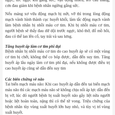
cơn đau giảm khi bệnh nhân ngừng gắng sức.
Nếu mảng xơ vữa động mạch bị nứt, vỡ thì trong lòng động
mạch vành hình thành cục huyết khối, làm tắc động mạch vành
làm bệnh nhân bị nhồi máu cơ tim. Khi bị nhồi máu cơ tim,
người bệnh sẽ thấy đau dữ dội trước ngực, khó thở, đổ mồ hôi,
đau có thể lan lên cổ, tay trái và sau lưng.
Tăng huyết áp làm cơ tim phì đại
Bệnh nhân bị nhồi máu cơ tim do cao huyết áp sẽ có một vùng
cơ tim bị chết, không thể co bóp được, dẫn đến suy tim. Tăng
huyết áp lâu ngày làm cơ tim phì đại, nếu không được điều trị
cao huyết áp cũng sẽ dẫn đến suy tim
Các biến chứng về não
Tai biến mạch máu não: Khi cao huyết áp dẫn đến tai biến mạch
máu não thì các mạch máu não sẽ không chịu nổi áp lực dẫn đến
bị vỡ, lúc đó người bệnh bị xuất huyết não gây liệt nửa người
hoặc liệt hoàn toàn, nặng thì có thể tử vong. Triệu chứng của
bệnh nhân tùy vùng xuất huyết lớn hay nhỏ, và tùy vị trí vùng
xuất huyết.