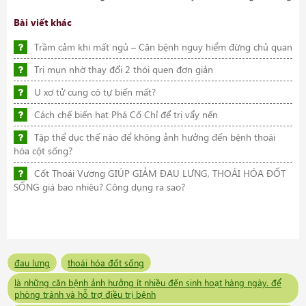
Bài viết khác
Trầm cảm khi mất ngủ – Căn bệnh nguy hiểm đừng chủ quan
Trị mụn nhờ thay đổi 2 thói quen đơn giản
U xơ tử cung có tự biến mất?
Cách chế biến hạt Phá Cố Chỉ để trị vẩy nến
Tập thể dục thế nào để không ảnh hưởng đến bệnh thoái
hóa cột sống?
Cốt Thoái Vương GIÚP GIẢM ĐAU LƯNG, THOÁI HÓA ĐỐT
SỐNG giá bao nhiêu? Công dụng ra sao?
đau lưng
thoái hóa đốt sống
là những căn bệnh ảnh hưởng ít nhiều đến sinh hoạt hàng ngày. để
phòng tránh và hỗ trợ điều trị bệnh