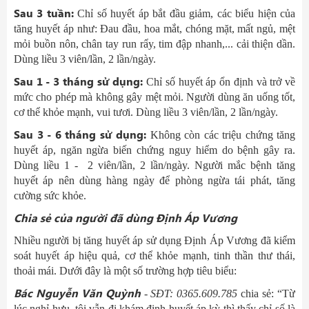
Sau 3 tuần:
Chỉ số huyết áp bắt đầu giảm, các biểu hiện của
tăng huyết áp như: Đau đầu, hoa mắt, chóng mặt, mất ngủ, mệt
mỏi buồn nôn, chân tay run rẩy, tim đập nhanh,... cải thiện dần.
Dùng liều 3 viên/lần, 2 lần/ngày.
Sau 1 - 3 tháng sử dụng:
Chỉ số huyết áp ổn định và trở về
mức cho phép mà không gây mệt mỏi. Người dùng ăn uống tốt,
cơ thể khỏe mạnh, vui tươi. Dùng liều 3 viên/lần, 2 lần/ngày.
Sau 3 - 6 tháng sử dụng:
Không còn các triệu chứng tăng
huyết áp, ngăn ngừa biến chứng nguy hiểm do bệnh gây ra.
Dùng liều 1 - 2 viên/lần, 2 lần/ngày. Người mắc bệnh tăng
huyết áp nên dùng hàng ngày để phòng ngừa tái phát, tăng
cường sức khỏe.
Chia sẻ của người đã dùng Định Áp Vương
Nhiều người bị tăng huyết áp sử dụng Định Áp Vương đã kiểm
soát huyết áp hiệu quả, cơ thể khỏe mạnh, tinh thần thư thái,
thoải mái. Dưới đây là một số trường hợp tiêu biểu:
Bác Nguyễn Văn Quỳnh
- SĐT: 0365.609.785
chia sẻ: “Từ
lúc nghỉ hưu, tôi vẫn đi khám định huyết áp kỳ thì thấy chỉ số là