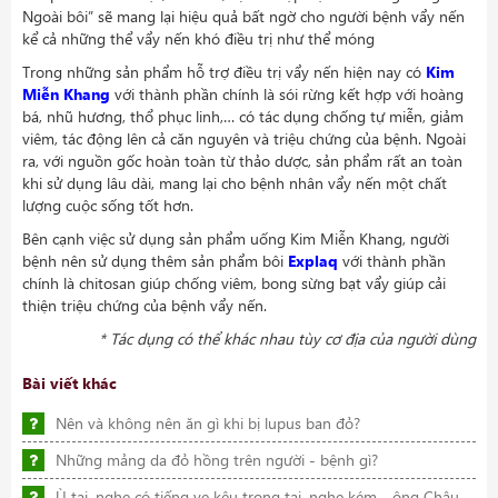
Ngoài bôi” sẽ mang lại hiệu quả bất ngờ cho người bệnh vẩy nến
kể cả những thể vẩy nến khó điều trị như thể móng
Trong những sản phẩm hỗ trợ điều trị vẩy nến hiện nay có
Kim
Miễn Khang
với thành phần chính là sói rừng kết hợp với hoàng
bá, nhũ hương, thổ phục linh,… có tác dụng chống tự miễn, giảm
viêm, tác động lên cả căn nguyên và triệu chứng của bệnh. Ngoài
ra, với nguồn gốc hoàn toàn từ thảo dược, sản phẩm rất an toàn
khi sử dụng lâu dài, mang lại cho bệnh nhân vẩy nến một chất
lượng cuộc sống tốt hơn.
Bên cạnh việc sử dụng sản phẩm uống Kim Miễn Khang, người
bệnh nên sử dụng thêm sản phẩm bôi
Explaq
với thành phần
chính là chitosan giúp chống viêm, bong sừng bạt vẩy giúp cải
thiện triệu chứng của bệnh vẩy nến.
* Tác dụng có thể khác nhau tùy cơ địa của người dùng
Bài viết khác
Nên và không nên ăn gì khi bị lupus ban đỏ?
Những mảng da đỏ hồng trên người - bệnh gì?
Ù tai, nghe có tiếng ve kêu trong tai, nghe kém - ông Châu