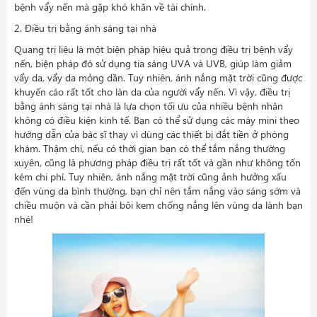
bệnh vẩy nến mà gặp khó khăn về tài chính.
2. Điều trị bằng ánh sáng tại nhà
Quang trị liệu là một biện pháp hiệu quả trong điều trị bệnh vẩy
nến, biện pháp đó sử dụng tia sáng UVA và UVB, giúp làm giảm
vẩy da, vẩy da mỏng dần. Tuy nhiên, ánh nắng mặt trời cũng được
khuyến cáo rất tốt cho làn da của người vẩy nến. Vì vậy, điều trị
bằng ánh sáng tại nhà là lựa chọn tối ưu của nhiều bệnh nhân
không có điều kiện kinh tế. Bạn có thể sử dụng các máy mini theo
hướng dẫn của bác sĩ thay vì dùng các thiết bị đắt tiền ở phòng
khám. Thậm chí, nếu có thời gian bạn có thể tắm nắng thường
xuyên, cũng là phương pháp điều trị rất tốt và gần như không tốn
kém chi phí. Tuy nhiên, ánh nắng mặt trời cũng ảnh hưởng xấu
đến vùng da bình thường, bạn chỉ nên tắm nắng vào sáng sớm và
chiều muộn và cần phải bôi kem chống nắng lên vùng da lành bạn
nhé!