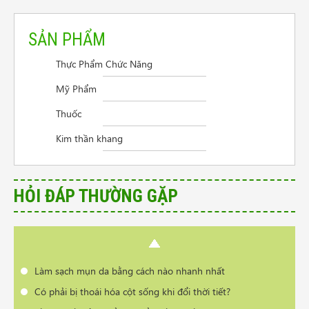
SẢN PHẨM
Thực Phẩm Chức Năng
Mỹ Phẩm
Thuốc
Kim thần khang
Cần tư vấn sản phẩm trị vẩy nến da đầu
Điều trị viêm thanh quản
Người mệt mỏi mất ngủ lo âu
HỎI ĐÁP THƯỜNG GẶP
Giao hàng ở Đồng Nai
Lupus ban đỏ có chữa khỏi hoàn toàn được không?
Làm cách nào để nang tuyến giáp nhỏ lại
Làm sạch mụn da bằng cách nào nhanh nhất
Có phải bị thoái hóa cột sống khi đổi thời tiết?