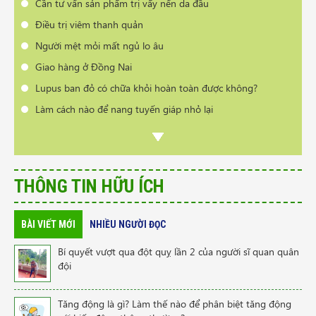
Cần tư vấn sản phẩm trị vẩy nến da đầu
Điều trị viêm thanh quản
Người mệt mỏi mất ngủ lo âu
Giao hàng ở Đồng Nai
Lupus ban đỏ có chữa khỏi hoàn toàn được không?
Làm cách nào để nang tuyến giáp nhỏ lại
Làm sạch mụn da bằng cách nào nhanh nhất
Có phải bị thoái hóa cột sống khi đổi thời tiết?
THÔNG TIN HỮU ÍCH
BÀI VIẾT MỚI
NHIỀU NGƯỜI ĐỌC
Bí quyết vượt qua đột quỵ lần 2 của người sĩ quan quân
đội
Tăng động là gì? Làm thế nào để phân biệt tăng động