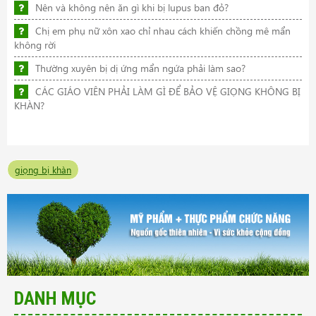
Nên và không nên ăn gì khi bị lupus ban đỏ?
Chị em phụ nữ xôn xao chỉ nhau cách khiến chồng mê mẩn
không rời
Thường xuyên bị dị ứng mẩn ngứa phải làm sao?
CÁC GIÁO VIÊN PHẢI LÀM GÌ ĐỂ BẢO VỆ GIỌNG KHÔNG BỊ
KHÀN?
giọng bị khàn
DANH MỤC