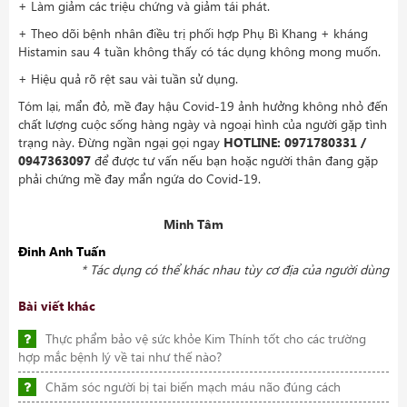
+ Làm giảm các triệu chứng và giảm tái phát.
+ Theo dõi bệnh nhân điều trị phối hợp Phụ Bì Khang + kháng
Histamin sau 4 tuần không thấy có tác dụng không mong muốn.
+ Hiệu quả rõ rệt sau vài tuần sử dụng.
Tóm lại, mẩn đỏ, mề đay hậu Covid-19 ảnh hưởng không nhỏ đến
chất lượng cuộc sống hàng ngày và ngoại hình của người gặp tình
trạng này. Đừng ngần ngại gọi ngay
HOTLINE: 0971780331 /
0947363097
để được tư vấn nếu bạn hoặc người thân đang gặp
phải chứng mề đay mẩn ngứa do Covid-19.
Minh Tâm
Đinh Anh Tuấn
* Tác dụng có thể khác nhau tùy cơ địa của người dùng
Bài viết khác
Thực phẩm bảo vệ sức khỏe Kim Thính tốt cho các trường
hợp mắc bệnh lý về tai như thế nào?
Chăm sóc người bị tai biến mạch máu não đúng cách