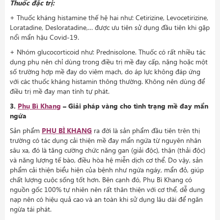
Thuốc đặc trị:
+ Thuốc kháng histamine thế hệ hai như: Cetirizine, Levocetirizine,
Loratadine, Desloratadine,… được ưu tiên sử dụng đầu tiên khi gặp
nổi mẩn hậu Covid-19.
+ Nhóm glucocorticoid như: Prednisolone. Thuốc có rất nhiều tác
dụng phụ nên chỉ dùng trong điều trị mề đay cấp, nặng hoặc một
số trường hợp mề đay do viêm mạch, do áp lực không đáp ứng
với các thuốc kháng histamin thông thường. Không nên dùng để
điều trị mề đay mạn tính tự phát.
3.
Phụ Bì Khang
– Giải pháp vàng cho tình trạng mề đay mẩn
ngứa
Sản phẩm
PHỤ BÌ KHANG
ra đời là sản phẩm đầu tiên trên thị
trường có tác dụng cải thiện mề đay mẩn ngứa từ nguyên nhân
sâu xa, đó là tăng cường chức năng gan (giải độc), thận (thải độc)
và năng lượng tế bào, điều hòa hệ miễn dịch cơ thể. Do vậy, sản
phẩm cải thiện biểu hiện của bệnh như ngứa ngáy, mẩn đỏ, giúp
chất lượng cuộc sống tốt hơn. Bên cạnh đó, Phụ Bì Khang có
nguồn gốc 100% tự nhiên nên rất thân thiện với cơ thể, dễ dung
nạp nên có hiệu quả cao và an toàn khi sử dụng lâu dài để ngăn
ngừa tái phát.