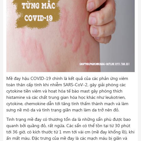
Mề đay hậu COVID-19 chính là kết quả của các phản ứng viêm
toàn thân cấp tính khi nhiễm SARS-CoV-2, gây giải phóng các
cytokine tiền viêm và hoạt hóa tế bào mast gây phóng thích
histamine và các chất trung gian hóa học khác như leukotrien,
cytokine, chemokine dẫn tới tăng tính thấm thành mạch và làm
sưng nề mô da và tình trạng giãn mạch làm da trở nên đỏ.
Tình trạng mề đay có thương tổn da là những sẩn phù được bao
quanh bởi quầng đỏ, rất ngứa. Các sẩn có thể tồn tại từ 30 phút
tới 36 giờ, có kích thước từ 1 mm tới vài cm (mề đay khổng lồ), khi
ấn mất màu. Đặc trưng của mề đay là các mạch máu bị giãn và