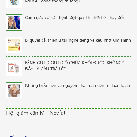
với hiếu động thông thường?
Cảnh giác với căn bệnh đột quỵ khi thời tiết thay đổi
Bí quyết cải thiện ù tai, nghe tiếng ve kêu nhờ Kim Thính
BỆNH GÚT (GOUT) CÓ CHỮA KHỎI ĐƯỢC KHÔNG?
ĐÂY LÀ CÂU TRẢ LỜI
Những biểu hiện và nguyên nhân dẫn đến rối loạn lo âu
Hội giảm cân MT-Nevfat