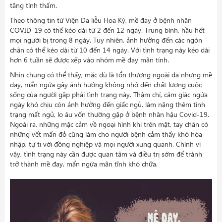
tăng tính thấm.
Theo thông tin từ Viện Da liễu Hoa Kỳ, mề đay ở bệnh nhân
COVID-19 có thể kéo dài từ 2 đến 12 ngày. Trung bình, hầu hết
mọi người bị trong 8 ngày. Tuy nhiên, ảnh hưởng đến các ngón
chân có thể kéo dài từ 10 đến 14 ngày. Với tình trạng này kéo dài
hơn 6 tuần sẽ được xếp vào nhóm mề đay mãn tính.
Nhìn chung có thể thấy, mặc dù là tổn thương ngoài da nhưng mề
đay, mẩn ngứa gây ảnh hưởng không nhỏ đến chất lượng cuộc
sống của người gặp phải tình trạng này. Thậm chí, cảm giác ngứa
ngáy khó chịu còn ảnh hưởng đến giấc ngủ, làm nặng thêm tình
trạng mất ngủ, lo âu vốn thường gặp ở bệnh nhân hậu Covid-19.
Ngoài ra, những mặc cảm về ngoại hình khi trên mặt, tay chân có
những vết mẩn đỏ cũng làm cho người bệnh cảm thấy khó hòa
nhập, tự ti với đồng nghiệp và mọi người xung quanh. Chính vì
vậy, tình trạng này cần được quan tâm và điều trị sớm để tránh
trở thành mề đay, mẩn ngứa mãn tĩnh khó chữa.