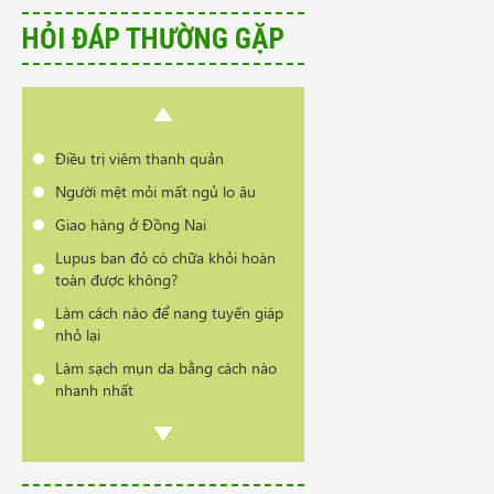
nhanh nhất
HỎI ĐÁP THƯỜNG GẶP
Có phải bị thoái hóa cột sống khi
đổi thời tiết?
Cần tư vấn sản phẩm trị vẩy nến
da đầu
Điều trị viêm thanh quản
Người mệt mỏi mất ngủ lo âu
Giao hàng ở Đồng Nai
Lupus ban đỏ có chữa khỏi hoàn
toàn được không?
Làm cách nào để nang tuyến giáp
nhỏ lại
Làm sạch mụn da bằng cách nào
nhanh nhất
Có phải bị thoái hóa cột sống khi
đổi thời tiết?