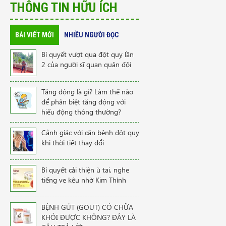
THÔNG TIN HỮU ÍCH
BÀI VIẾT MỚI
NHIỀU NGƯỜI ĐỌC
Bí quyết vượt qua đột quỵ lần
2 của người sĩ quan quân đội
Tăng động là gì? Làm thế nào
để phân biệt tăng động với
hiếu động thông thường?
Cảnh giác với căn bệnh đột quỵ
khi thời tiết thay đổi
Bí quyết cải thiện ù tai, nghe
tiếng ve kêu nhờ Kim Thính
BỆNH GÚT (GOUT) CÓ CHỮA
KHỎI ĐƯỢC KHÔNG? ĐÂY LÀ