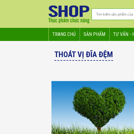
TRANG CHỦ
SẢN PHẨM
TƯ VẤN - 
THOÁT VỊ ĐĨA ĐỆM