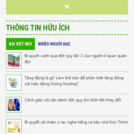
THÔNG TIN HỮU ÍCH
BÀI VIẾT MỚI
NHIỀU NGƯỜI ĐỌC
Bí quyết vượt qua đột quỵ lần 2 của người sĩ quan quân
đội
Tăng động là gì? Làm thế nào để phân biệt tăng động
với hiếu động thông thường?
Cảnh giác với căn bệnh đột quỵ khi thời tiết thay đổi
Bí quyết cải thiện ù tai, nghe tiếng ve kêu nhờ Kim Thính