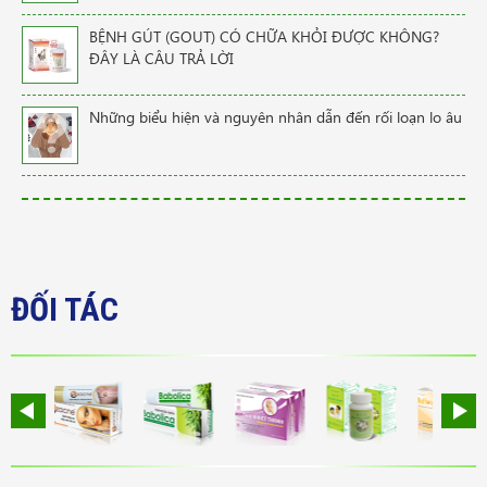
BỆNH GÚT (GOUT) CÓ CHỮA KHỎI ĐƯỢC KHÔNG?
ĐÂY LÀ CÂU TRẢ LỜI
Những biểu hiện và nguyên nhân dẫn đến rối loạn lo âu
ĐỐI TÁC