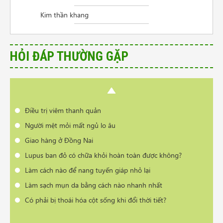
Người mệt mỏi mất ngủ lo âu
Kim thần khang
Giao hàng ở Đồng Nai
Lupus ban đỏ có chữa khỏi hoàn toàn được không?
Làm cách nào để nang tuyến giáp nhỏ lại
HỎI ĐÁP THƯỜNG GẶP
Làm sạch mụn da bằng cách nào nhanh nhất
Có phải bị thoái hóa cột sống khi đổi thời tiết?
Cần tư vấn sản phẩm trị vẩy nến da đầu
Điều trị viêm thanh quản
Người mệt mỏi mất ngủ lo âu
Giao hàng ở Đồng Nai
Lupus ban đỏ có chữa khỏi hoàn toàn được không?
Làm cách nào để nang tuyến giáp nhỏ lại
Làm sạch mụn da bằng cách nào nhanh nhất
Có phải bị thoái hóa cột sống khi đổi thời tiết?