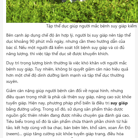
Tập thể dục giúp người mắc bệnh suy giáp kiểm 
Bên cạnh áp dụng chế độ ăn hợp lý, người bị suy giáp nên tập thể
dục khoảng 90 phút mỗi ngày, nhưng cần theo hướng dẫn của
bác sĩ. Nếu một người đã kiểm soát tốt bệnh suy giáp và có đủ
năng lượng, thì việc tập thể dục sẽ được khuyến khích.
Duy trì trọng lượng bình thường là việc khó khăn với người mắc
bệnh suy giáp. Tuy nhiên, không bí quyết giảm cân nào hiệu quả
hơn một chế độ dinh dưỡng lành mạnh và tập thể dục thường
xuyên.
Giảm cân nặng giúp người bệnh cân đối về ngoại hình, nhưng
điều quan trọng nhất là phải cải thiện suy giáp, nâng cao sức khỏe
tuyến giáp. Hiện nay, phương pháp phổ biến là điều trị
suy giáp
bằng đường uống. Trong số đó, sử dụng sản phẩm thảo dược
nguồn gốc thiên nhiên đang được nhiều chuyên gia đánh giá cao.
Tiêu biểu trong số đó là sản phẩm chứa thành phần chính từ hải
tảo, kết hợp cùng với ba chạc, bán biên liên, khổ sâm, xoan Ấn Độ
(neem)… giúp tăng cường sức khỏe tuyến giáp trạng, điều hòa