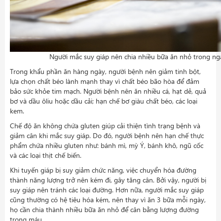
Người mắc suy giáp nên chia nhiều bữa ăn nhỏ trong ngà
Trong khẩu phần ăn hàng ngày, người bệnh nên giảm tinh bột,
lựa chọn chất béo lành mạnh thay vì chất béo bão hòa để đảm
bảo sức khỏe tim mạch. Người bệnh nên ăn nhiều cá, hạt dẻ, quả
bơ và dầu ôliu hoặc dầu cải; hạn chế bơ giàu chất béo, các loại
kem.
Chế độ ăn không chứa gluten giúp cải thiện tình trạng bệnh và
giảm cân khi mắc suy giáp. Do đó, người bệnh nên hạn chế thực
phẩm chứa nhiều gluten như: bánh mì, mỳ Ý, bánh khô, ngũ cốc
và các loại thịt chế biến.
Khi tuyến giáp bị suy giảm chức năng, việc chuyển hóa đường
thành năng lượng trở nên kém đi, gây tăng cân. Bởi vậy, người bị
suy giáp nên tránh các loại đường. Hơn nữa, người mắc suy giáp
cũng thường có hệ tiêu hóa kém, nên thay vì ăn 3 bữa mỗi ngày,
họ cần chia thành nhiều bữa ăn nhỏ để cân bằng lượng đường
trong máu.