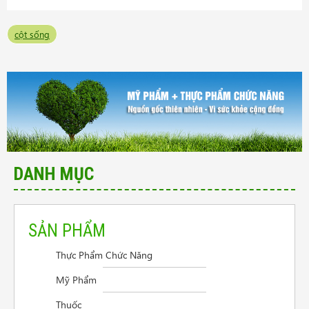
cột sống
DANH MỤC
SẢN PHẨM
Thực Phẩm Chức Năng
Cần tư vấn sản phẩm trị vẩy nến da đầu
Mỹ Phẩm
Điều trị viêm thanh quản
Thuốc