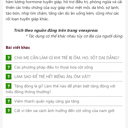
hàm lượng hormone tuyến giáp, hỗ trợ điều trị, phòng ngừa và cải
thiện các triệu chứng của suy giáp như: mệt mỏi, da khô, sợ lạnh,
táo bón, nhịp tim chậm, tăng cân dù ăn uống kém, cũng như các
rối loạn tuyến giáp khác.
Trích theo nguồn đăng trên trang vnexpress
* Tác dụng có thể khác nhau tùy cơ địa của người dùng
Bài viết khác
CHA MẸ CẦN LÀM GÌ KHI TRẺ BỊ ỐM, HO, SỐT DAI DẲNG?
Các phương pháp điều trị thoái hóa cột sống
LÀM SAO ĐỂ TRẺ HẾT BIẾNG ĂN, ỐM VẶT?
Tăng động là gì? Làm thế nào để phân biệt tăng động với
hiếu động thông thường?
Viêm thanh quản ngày càng gia tăng
Cất ví tiền sai cách ảnh hưởng đến cột sống của nam giới