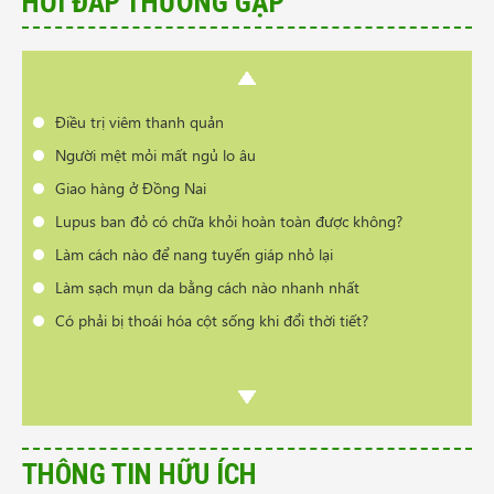
HỎI ĐÁP THƯỜNG GẶP
Làm sạch mụn da bằng cách nào nhanh nhất
Có phải bị thoái hóa cột sống khi đổi thời tiết?
Cần tư vấn sản phẩm trị vẩy nến da đầu
Điều trị viêm thanh quản
Người mệt mỏi mất ngủ lo âu
Giao hàng ở Đồng Nai
Lupus ban đỏ có chữa khỏi hoàn toàn được không?
Làm cách nào để nang tuyến giáp nhỏ lại
Làm sạch mụn da bằng cách nào nhanh nhất
Có phải bị thoái hóa cột sống khi đổi thời tiết?
THÔNG TIN HỮU ÍCH