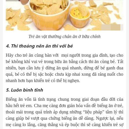
Trẻ ăn vặt thường chán ăn ở bữa chính
4
. Thi
thoảng nên
ăn
thi
với bé
Hãy cho trẻ ăn cùng bàn với mọi người trong gia đình, tạo cho
bé không khí vui vẻ trong bữa ăn bằng cách thi ăn cùng bé. Tất
nhiên, bạn cần lưu ý đừng ăn quá nhanh, đừng để bé ganh đua
quá, bé có thể bị sặc hoặc chưa kịp nhai xong đã ráng nuốt cho
nhanh hơn bạn khiến trẻ có thể bị nghẹn.
5
. Luôn bình tĩnh
Biếng ăn vốn là tình trạng chung trong giai đoạn đầu đời của
hầu hết trẻ em. Cha mẹ càng đơn giản hóa vấn đề biếng ăn ở trẻ,
thoải mái trong quá trình áp dụng những “liệu pháp” tâm lý thì
càng giúp bé vượt qua chứng biếng ăn dễ dàng. Ngược lại, nếu
mẹ càng lo lắng, căng thẳng và ép buộc thì sẽ càng khiến trẻ sợ