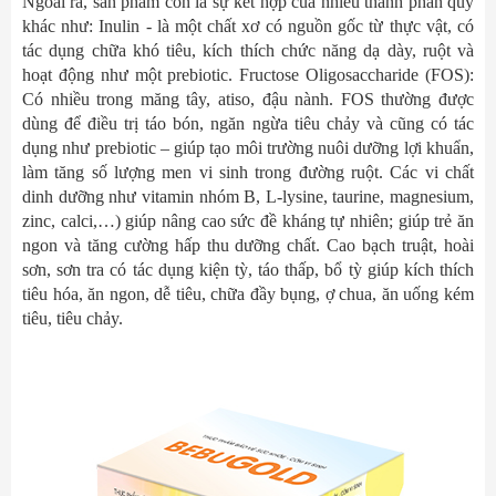
Ngoài ra, sản phẩm còn là sự kết hợp của nhiều thành phần quý
khác như: Inulin - là một chất xơ có nguồn gốc từ thực vật, có
tác dụng chữa khó tiêu, kích thích chức năng dạ dày, ruột và
hoạt động như một prebiotic. Fructose Oligosaccharide (FOS):
Có nhiều trong măng tây, atiso, đậu nành. FOS thường được
dùng để điều trị táo bón, ngăn ngừa tiêu chảy và cũng có tác
dụng như prebiotic – giúp tạo môi trường nuôi dưỡng lợi khuẩn,
làm tăng số lượng men vi sinh trong đường ruột. Các vi chất
dinh dưỡng như vitamin nhóm B, L-lysine, taurine, magnesium,
zinc, calci,…) giúp nâng cao sức đề kháng tự nhiên; giúp trẻ ăn
ngon và tăng cường hấp thu dưỡng chất. Cao bạch truật, hoài
sơn, sơn tra có tác dụng kiện tỳ, táo thấp, bổ tỳ giúp kích thích
tiêu hóa, ăn ngon, dễ tiêu, chữa đầy bụng, ợ chua, ăn uống kém
tiêu, tiêu chảy.