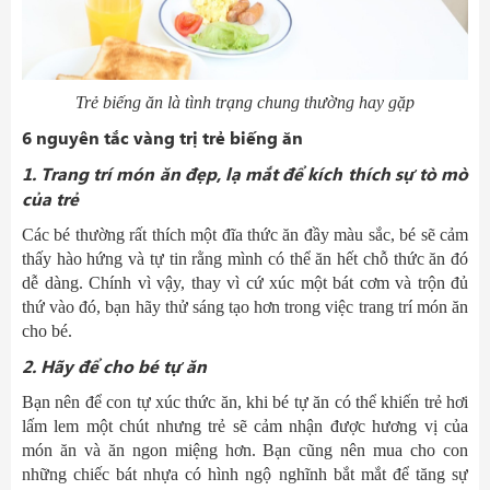
Trẻ biếng ăn là tình trạng chung thường hay gặp
6
nguyên tắc vàng trị trẻ biếng ăn
1. Trang trí món ăn đẹp, lạ mắt
để k
ích thích sự tò mò
của trẻ
Các bé thường rất thích một đĩa thức ăn đầy màu sắc, bé sẽ cảm
thấy hào hứng và tự tin rằng mình có thể ăn hết chỗ thức ăn đó
dễ dàng. Chính vì vậy, thay vì cứ xúc một bát cơm và trộn đủ
thứ vào đó, bạn hãy thử sáng tạo hơn trong việc trang trí món ăn
cho bé.
2
.
Hãy đ
ể
cho
bé tự ăn
Bạn nên để con tự xúc thức ăn, khi bé tự ăn có thể khiến trẻ hơi
lấm lem một chút nhưng trẻ sẽ cảm nhận được hương vị của
món ăn và ăn ngon miệng hơn. Bạn cũng nên mua cho con
những chiếc bát nhựa có hình ngộ nghĩnh bắt mắt để tăng sự