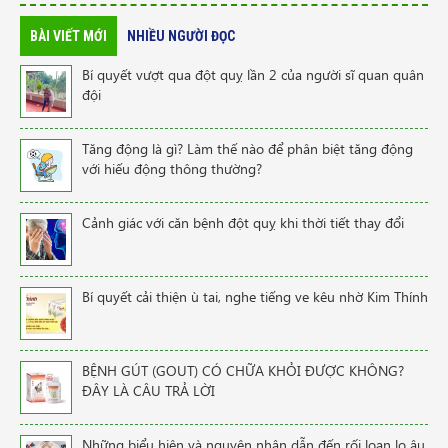
BÀI VIẾT MỚI
NHIỀU NGƯỜI ĐỌC
Bí quyết vượt qua đột quỵ lần 2 của người sĩ quan quân
đội
Tăng động là gì? Làm thế nào để phân biệt tăng động
với hiếu động thông thường?
Cảnh giác với căn bệnh đột quỵ khi thời tiết thay đổi
Bí quyết cải thiện ù tai, nghe tiếng ve kêu nhờ Kim Thính
BỆNH GÚT (GOUT) CÓ CHỮA KHỎI ĐƯỢC KHÔNG?
ĐÂY LÀ CÂU TRẢ LỜI
Những biểu hiện và nguyên nhân dẫn đến rối loạn lo âu