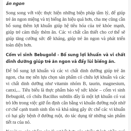
ăn ngon
Song song với việc thực hiện những biện pháp tâm lý, để giúp
trẻ ăn ngon miệng và trị biếng ăn hiệu quả hơn, cha mẹ cũng cần
bổ sung thêm lợi khuẩn giúp hệ tiêu hóa của trẻ khỏe mạnh,
giúp trẻ cảm thấy thèm ăn. Các vi chất cần thiết cho cơ thể sẽ
giúp tăng cường sức đề kháng, giúp trẻ ăn ngon và phát triển
toàn diện hơn.
Cốm vi sinh Bebugold - B
ổ sung lợi khuẩn và vi chất
dinh dưỡng giúp
trẻ
ăn ngon
và đẩy lùi biếng ăn.
Để bổ sung lợi khuẩn và các vi chất dinh dưỡng giúp trẻ ăn
ngon, cha mẹ nên lựa chọn sản phẩm có chứa lợi khuẩn và các
vi chất dinh dưỡng như vitamin nhóm B, taurin, magnesium,
canxi,... Tiêu biểu là thực phẩm bảo vệ sức khỏe – cốm vi sinh
Bebugold, có chứa Bacillus subtilis đây là một lợi khuẩn có vai
trò lớn trong việc giữ ổn định cân bằng vi khuẩn đường ruột nhờ
cơ chế cạnh tranh sinh tồn và khả năng gây ức chế các vi khuẩn
có hại gây bệnh ở đường ruột, do tác dụng từ những sản phẩm
tiết ra của nó.