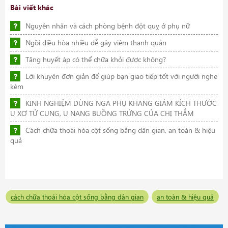
Bài viết khác
Nguyên nhân và cách phòng bệnh đột quỵ ở phụ nữ
Ngồi điều hòa nhiều dễ gây viêm thanh quản
Tăng huyết áp có thể chữa khỏi được không?
Lời khuyên đơn giản để giúp bạn giao tiếp tốt với người nghe
kém
KINH NGHIỆM DÙNG NGA PHỤ KHANG GIẢM KÍCH THƯỚC
U XƠ TỬ CUNG, U NANG BUỒNG TRỨNG CỦA CHỊ THẮM
Cách chữa thoái hóa cột sống bằng dân gian, an toàn & hiệu
quả
cách chữa thoái hóa cột sống bằng dân gian
an toàn & hiệu quả