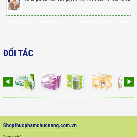
ĐỐI TÁC
Shopthucphamchucnang.com.vn
Trang chủ