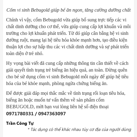
Cốm vi sinh Bebugold giúp
bé
ăn ngon
, tăng cường dưỡng chất
Chính vì vậy, cốm Bebugold vừa giúp bổ sung trực tiếp các vi
chất dinh dưỡng cho cơ thể, vừa giúp cung cấp lợi khuẩn và môi
trường cho lợi khuẩn phát triển. Từ đó giúp cân bằng hệ vi sinh
đường ruột, mang lại hệ tiêu hóa khỏe mạnh hơn, tạo điều kiện
thuận lợi cho sự hấp thu các vi chất dinh dưỡng và sự phát triển
toàn diện ở trẻ nhỏ.
Hy vọng bài viết đã cung cấp những thông tin cần thiết về cách
giải quyết tình trạng trẻ biếng ăn hiệu quả, an toàn. Đừng quên
cho bé sử dụng cốm vi sinh Bebugold mỗi ngày để giúp hệ tiêu
hóa của bé khỏe mạnh, phòng ngừa chứng biếng ăn.
Để được giải đáp mọi thắc mắc về tình trạng rối loạn tiêu hóa,
biếng ăn hoặc muốn tư vấn thêm về sản phẩm cốm
BEBUGOLD, mời bạn vui lòng liên hệ số điện thoại
0971780331 / 0947363097
Trần Công Tự
* Tác dụng có thể khác nhau tùy cơ địa của người dùng