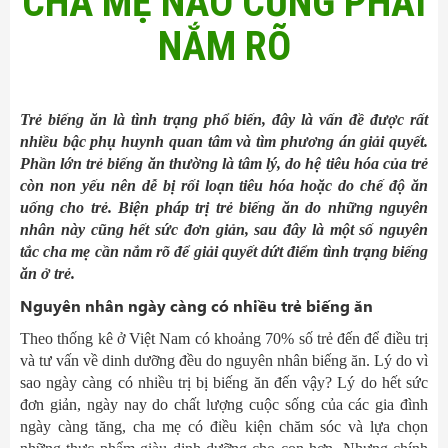
CHA MẸ NÀO CŨNG PHẢI
NẮM RÕ
Trẻ biếng ăn là tình trạng phổ biến, đây là vấn đề được rất
nhiều bậc phụ huynh quan tâm và tìm phương án giải quyết.
Phần lớn
trẻ biếng ăn
thường
là tâm lý, do hệ tiêu hóa của trẻ
còn non yếu nên dễ bị rối loạn
tiêu hóa hoặc do
chế độ ăn
uống
cho trẻ
.
Biện pháp
trị trẻ biếng ăn do những nguyên
nhân này cũng
hết sức
đơn giản,
sau đây là một số nguyên
tắc cha mẹ cần nắm rõ để giải quyết
d
ứt
điểm tình trạng biếng
ăn ở trẻ.
Nguyên nhân ngày càng có nhiều trẻ biếng ăn
Theo thống kê ở Việt Nam có khoảng 70% số trẻ đến để điều trị
và tư vấn về dinh dưỡng đều do nguyên nhân biếng ăn. Lý do vì
sao ngày càng có nhiều trị bị biếng ăn đến vậy? Lý do hết sức
đơn giản, ngày nay do chất lượng cuộc sống của các gia đình
ngày càng tăng, cha mẹ có điều kiện chăm sóc và lựa chọn