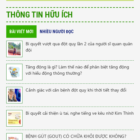
THÔNG TIN HỮU ÍCH
BÀI VIẾT MỚI
NHIỀU NGƯỜI ĐỌC
Bí quyết vượt qua đột quỵ lần 2 của người sĩ quan quân
đội
Tăng động là gì? Làm thế nào để phân biệt tăng động
với hiếu động thông thường?
Cảnh giác với căn bệnh đột quỵ khi thời tiết thay đổi
Bí quyết cải thiện ù tai, nghe tiếng ve kêu nhờ Kim Thính
BỆNH GÚT (GOUT) CÓ CHỮA KHỎI ĐƯỢC KHÔNG?