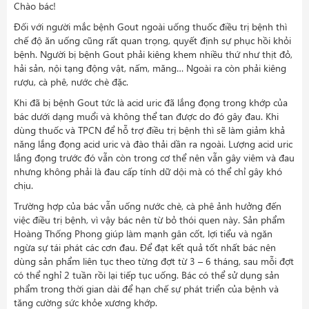
Chào bác!
Đối với người mắc bệnh Gout ngoài uống thuốc điều trị bệnh thì
chế độ ăn uống cũng rất quan trọng, quyết định sự phục hồi khỏi
bệnh. Người bị bệnh Gout phải kiêng khem nhiều thứ như thịt đỏ,
hải sản, nội tạng động vật, nấm, măng… Ngoài ra còn phải kiêng
rượu, cà phê, nước chè đặc.
Khi đã bị bệnh Gout tức là acid uric đã lắng đọng trong khớp của
bác dưới dạng muổi và không thể tan được do đó gây đau. Khi
dùng thuốc và TPCN để hỗ trợ điều trị bệnh thì sẽ làm giảm khả
năng lắng đọng acid uric và đào thải dần ra ngoài. Lượng acid uric
lắng đọng trước đó vẫn còn trong cơ thể nên vẫn gây viêm và đau
nhưng không phải là đau cấp tính dữ dội mà có thể chỉ gây khó
chịu.
Trường hợp của bác vẫn uống nước chè, cà phê ảnh hưởng đến
việc điều trị bệnh, vì vậy bác nên từ bỏ thói quen này. Sản phẩm
Hoàng Thống Phong giúp làm mạnh gân cốt, lợi tiểu và ngăn
ngừa sự tái phát các cơn đau. Để đạt kết quả tốt nhất bác nên
dùng sản phẩm liên tục theo từng đợt từ 3 – 6 tháng, sau mỗi đợt
có thể nghỉ 2 tuần rồi lại tiếp tục uống. Bác có thể sử dụng sản
phẩm trong thời gian dài để hạn chế sự phát triển của bệnh và
tăng cường sức khỏe xương khớp.