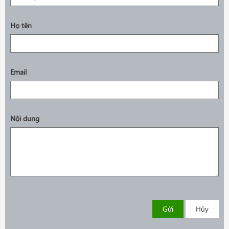
Họ tên
Email
Nội dung
Gửi
Hủy