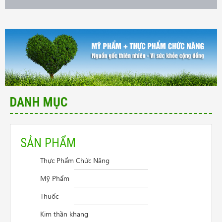
DANH MỤC
SẢN PHẨM
Thực Phẩm Chức Năng
Cần tư vấn sản phẩm trị vẩy nến da đầu
Mỹ Phẩm
Điều trị viêm thanh quản
Thuốc
Người mệt mỏi mất ngủ lo âu
Kim thần khang
Giao hàng ở Đồng Nai