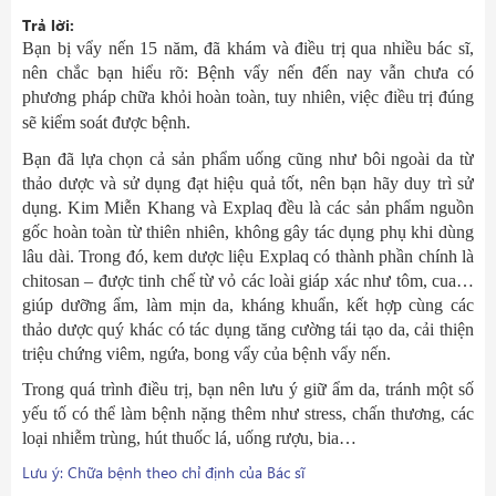
Trả lời:
Bạn bị vẩy nến 15 năm, đã khám và điều trị qua nhiều bác sĩ,
nên chắc bạn hiểu rõ: Bệnh vẩy nến đến nay vẫn chưa có
phương pháp chữa khỏi hoàn toàn, tuy nhiên, việc điều trị đúng
sẽ kiểm soát được bệnh.
Bạn đã lựa chọn cả sản phẩm uống cũng như bôi ngoài da từ
thảo dược và sử dụng đạt hiệu quả tốt, nên bạn hãy duy trì sử
dụng. Kim Miễn Khang và Explaq đều là các sản phẩm nguồn
gốc hoàn toàn từ thiên nhiên, không gây tác dụng phụ khi dùng
lâu dài. Trong đó, kem dược liệu Explaq có thành phần chính là
chitosan – được tinh chế từ vỏ các loài giáp xác như tôm, cua…
giúp dưỡng ẩm, làm mịn da, kháng khuẩn, kết hợp cùng các
thảo dược quý khác có tác dụng tăng cường tái tạo da, cải thiện
triệu chứng viêm, ngứa, bong vẩy của bệnh vẩy nến.
Trong quá trình điều trị, bạn nên lưu ý giữ ẩm da, tránh một số
yếu tố có thể làm bệnh nặng thêm như stress, chấn thương, các
loại nhiễm trùng, hút thuốc lá, uống rượu, bia…
Lưu ý: Chữa bệnh theo chỉ định của Bác sĩ