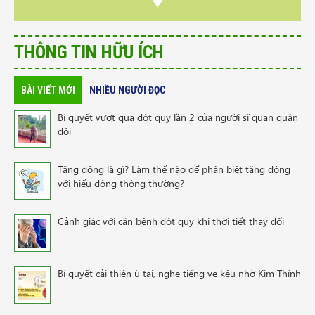
THÔNG TIN HỮU ÍCH
BÀI VIẾT MỚI
NHIỀU NGƯỜI ĐỌC
Bí quyết vượt qua đột quỵ lần 2 của người sĩ quan quân
đội
Tăng động là gì? Làm thế nào để phân biệt tăng động
với hiếu động thông thường?
Cảnh giác với căn bệnh đột quỵ khi thời tiết thay đổi
Bí quyết cải thiện ù tai, nghe tiếng ve kêu nhờ Kim Thính