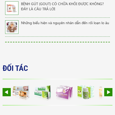
BỆNH GÚT (GOUT) CÓ CHỮA KHỎI ĐƯỢC KHÔNG?
ĐÂY LÀ CÂU TRẢ LỜI
Những biểu hiện và nguyên nhân dẫn đến rối loạn lo âu
ĐỐI TÁC