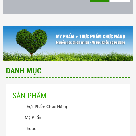
DANH MỤC
SẢN PHẨM
Thực Phẩm Chức Năng
Cần tư vấn sản phẩm trị vẩy nến da đầu
Mỹ Phẩm
Điều trị viêm thanh quản
Thuốc
Người mệt mỏi mất ngủ lo âu