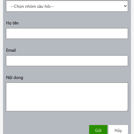
Họ tên
Email
Nội dung
Gửi
Hủy