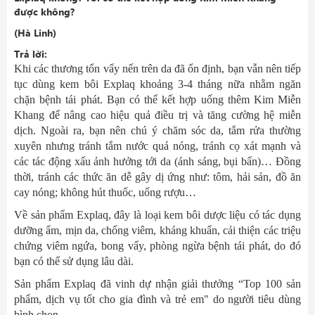
được không?
(Hà Linh)
Trả lời:
Khi các thương tổn vẩy nến trên da đã ổn định, bạn vẫn nên tiếp
tục dùng kem bôi Explaq khoảng 3-4 tháng nữa nhằm ngăn
chặn bệnh tái phát. Bạn có thể kết hợp uống thêm Kim Miễn
Khang để nâng cao hiệu quả điều trị và tăng cường hệ miễn
dịch. Ngoài ra, bạn nên chú ý chăm sóc da, tắm rửa thường
xuyên nhưng tránh tắm nước quá nóng, tránh cọ xát mạnh và
các tác động xấu ảnh hưởng tới da (ánh sáng, bụi bẩn)… Đồng
thời, tránh các thức ăn dễ gây dị ứng như: tôm, hải sản, đồ ăn
cay nóng; không hút thuốc, uống rượu…
Về sản phẩm Explaq, đây là loại kem bôi dược liệu có tác dụng
dưỡng ẩm, mịn da, chống viêm, kháng khuẩn, cải thiện các triệu
chứng viêm ngứa, bong vẩy, phòng ngừa bệnh tái phát, do đó
bạn có thể sử dụng lâu dài.
Sản phẩm Explaq đã vinh dự nhận giải thưởng “Top 100 sản
phẩm, dịch vụ tốt cho gia đình và trẻ em" do người tiêu dùng
bình chọn.