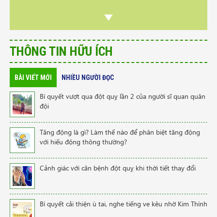
THÔNG TIN HỮU ÍCH
BÀI VIẾT MỚI
NHIỀU NGƯỜI ĐỌC
Bí quyết vượt qua đột quỵ lần 2 của người sĩ quan quân
đội
Tăng động là gì? Làm thế nào để phân biệt tăng động
với hiếu động thông thường?
Cảnh giác với căn bệnh đột quỵ khi thời tiết thay đổi
Bí quyết cải thiện ù tai, nghe tiếng ve kêu nhờ Kim Thính