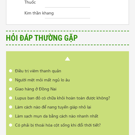
Thuốc
Người mệt mỏi mất ngủ lo âu
Kim thần khang
Giao hàng ở Đồng Nai
Lupus ban đỏ có chữa khỏi hoàn toàn được không?
Làm cách nào để nang tuyến giáp nhỏ lại
HỎI ĐÁP THƯỜNG GẶP
Làm sạch mụn da bằng cách nào nhanh nhất
Có phải bị thoái hóa cột sống khi đổi thời tiết?
Cần tư vấn sản phẩm trị vẩy nến da đầu
Điều trị viêm thanh quản
Người mệt mỏi mất ngủ lo âu
Giao hàng ở Đồng Nai
Lupus ban đỏ có chữa khỏi hoàn toàn được không?
Làm cách nào để nang tuyến giáp nhỏ lại
Làm sạch mụn da bằng cách nào nhanh nhất
Có phải bị thoái hóa cột sống khi đổi thời tiết?