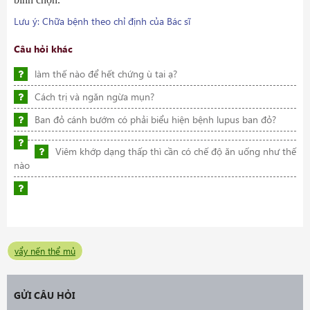
Lưu ý: Chữa bệnh theo chỉ định của Bác sĩ
Câu hỏi khác
làm thế nào để hết chứng ù tai ạ?
Cách trị và ngăn ngừa mụn?
Ban đỏ cánh bướm có phải biểu hiện bệnh lupus ban đỏ?
Viêm khớp dạng thấp thì cần có chế độ ăn uống như thế
nào
vẩy nến thể mủ
GỬI CÂU HỎI