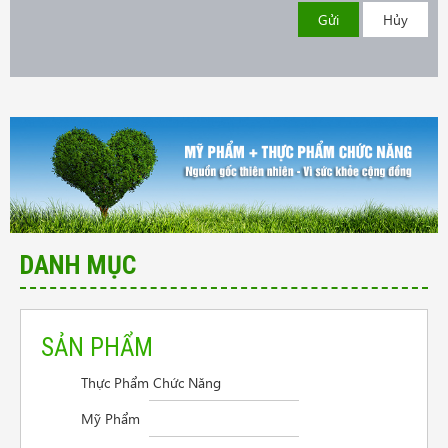
Gửi
Hủy
DANH MỤC
SẢN PHẨM
Thực Phẩm Chức Năng
Cần tư vấn sản phẩm trị vẩy nến da đầu
Mỹ Phẩm
Điều trị viêm thanh quản