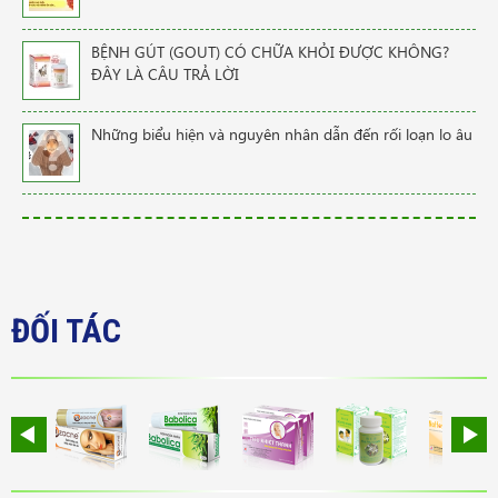
BỆNH GÚT (GOUT) CÓ CHỮA KHỎI ĐƯỢC KHÔNG?
ĐÂY LÀ CÂU TRẢ LỜI
Những biểu hiện và nguyên nhân dẫn đến rối loạn lo âu
ĐỐI TÁC