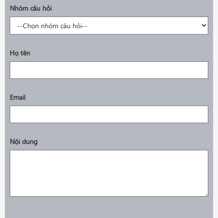
Nhóm câu hỏi
Họ tên
Email
Nội dung