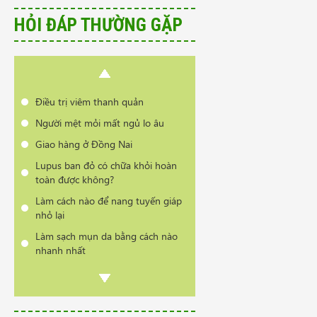
nhanh nhất
HỎI ĐÁP THƯỜNG GẶP
Có phải bị thoái hóa cột sống khi
đổi thời tiết?
Cần tư vấn sản phẩm trị vẩy nến
da đầu
Điều trị viêm thanh quản
Người mệt mỏi mất ngủ lo âu
Giao hàng ở Đồng Nai
Lupus ban đỏ có chữa khỏi hoàn
toàn được không?
Làm cách nào để nang tuyến giáp
nhỏ lại
Làm sạch mụn da bằng cách nào
nhanh nhất
Có phải bị thoái hóa cột sống khi
đổi thời tiết?