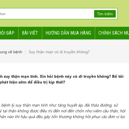
Tìm kiếm
HỎI ĐÁP
BÀI VIẾT
HƯỚNG DẪN MUA HÀNG
CHÍNH SÁCH M
hung về bệnh
Suy thận mạn có di truyền không?
nh suy thận mạn tính. Xin hỏi bệnh này có di truyền không? Bố tôi
át hiện sớm để điều trị kịp thời?
 bệnh lý suy thận mạn tính như: tăng huyết áp, đái tháo đường, sử
lý tại thận không được điều trị đến nơi đến chốn như viêm cầu thận, hội
ân nào thì hậu quả đều gây tổn thương không hồi phục các đơn vị lọc