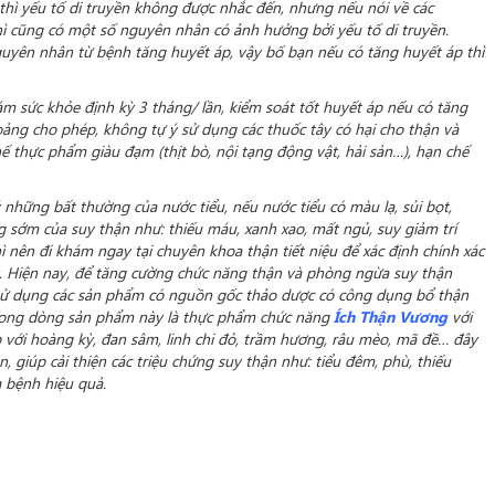
thì yếu tố di truyền không được nhắc đến, nhưng nếu nói về các
ì cũng có một số nguyên nhân có ảnh hưởng bởi yếu tố di truyền.
yên nhân từ bệnh tăng huyết áp, vậy bố bạn nếu có tăng huyết áp thì
m sức khỏe định kỳ 3 tháng/ lần, kiểm soát tốt huyết áp nếu có tăng
ảng cho phép, không tự ý sử dụng các thuốc tây có hại cho thận và
hế thực phẩm giàu đạm (thịt bò, nội tạng động vật, hải sản…), hạn chế
những bất thường của nước tiểu, nếu nước tiểu có màu lạ, sủi bọt,
 sớm của suy thận như: thiếu máu, xanh xao, mất ngủ, suy giảm trí
 nên đi khám ngay tại chuyên khoa thận tiết niệu để xác định chính xác
lý. Hiện nay, để tăng cường chức năng thận và phòng ngừa suy thận
 sử dụng các sản phẩm có nguồn gốc thảo dược có công dụng bổ thận
rong dòng sản phẩm này là thực phẩm chức năng
Ích Thận Vương
với
 với hoàng kỳ, đan sâm, linh chi đỏ, trầm hương, râu mèo, mã đề… đây
 giúp cải thiện các triệu chứng suy thận như: tiểu đêm, phù, thiếu
 bệnh hiệu quả.