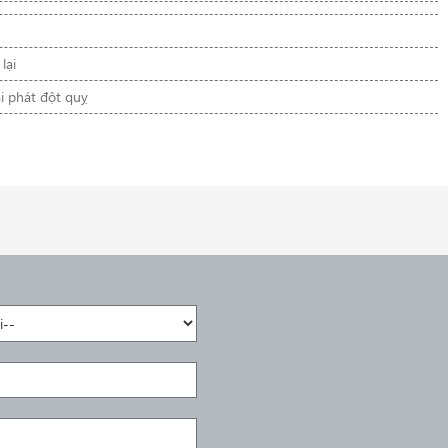
lại
ái phát đột quỵ