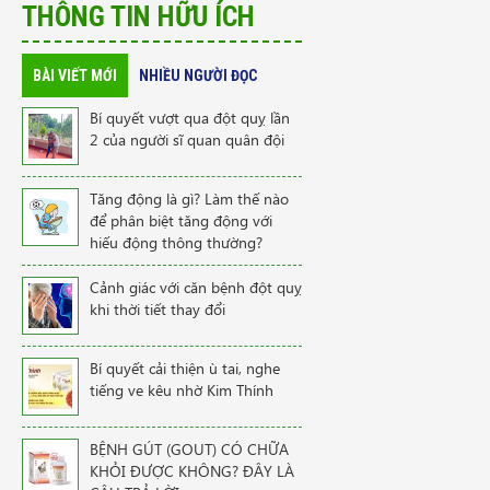
THÔNG TIN HỮU ÍCH
BÀI VIẾT MỚI
NHIỀU NGƯỜI ĐỌC
Bí quyết vượt qua đột quỵ lần
2 của người sĩ quan quân đội
Tăng động là gì? Làm thế nào
để phân biệt tăng động với
hiếu động thông thường?
Cảnh giác với căn bệnh đột quỵ
khi thời tiết thay đổi
Bí quyết cải thiện ù tai, nghe
tiếng ve kêu nhờ Kim Thính
BỆNH GÚT (GOUT) CÓ CHỮA
KHỎI ĐƯỢC KHÔNG? ĐÂY LÀ