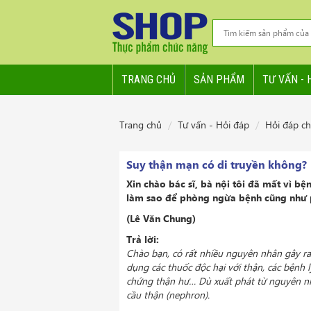
TRANG CHỦ
SẢN PHẨM
TƯ VẤN - 
Trang chủ
Tư vấn - Hỏi đáp
Hỏi đáp c
Suy thận mạn có di truyền không?
Xin chào bác sĩ, bà nội tôi đã mất vì bệ
làm sao để phòng ngừa bệnh cũng như ph
(Lê Văn Chung)
Trả lời:
Chào bạn, có rất nhiều nguyên nhân gây ra
dụng các thuốc độc hại với thận, các bệnh 
chứng thận hư… Dù xuất phát từ nguyên nh
cầu thận (nephron).