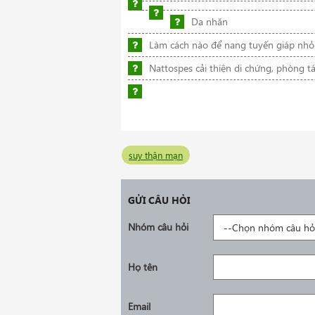
Da nhăn
Làm cách nào để nang tuyến giáp nhỏ 
Nattospes cải thiện di chứng, phòng t
suy thận mạn
GỬI CÂU HỎI
Nhóm câu hỏi
Họ tên
Email