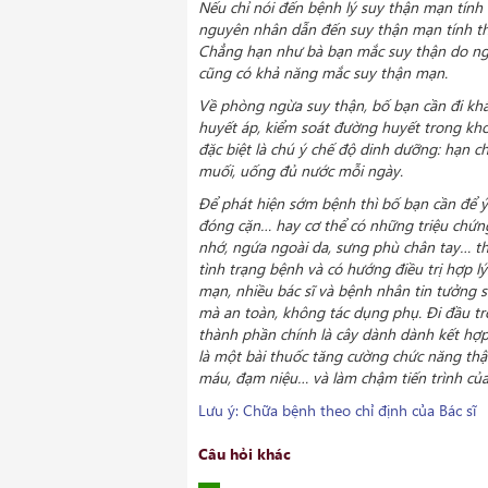
Nếu chỉ nói đến bệnh lý suy thận mạn tính 
nguyên nhân dẫn đến suy thận mạn tính th
Chẳng hạn như bà bạn mắc suy thận do ngu
cũng có khả năng mắc suy thận mạn.
Về phòng ngừa suy thận, bố bạn cần đi khá
huyết áp, kiểm soát đường huyết trong kho
đặc biệt là chú ý chế độ dinh dưỡng: hạn c
muối, uống đủ nước mỗi ngày.
Để phát hiện sớm bệnh thì bố bạn cần để ý 
đóng cặn… hay cơ thể có những triệu chứng
nhớ, ngứa ngoài da, sưng phù chân tay… thì
tình trạng bệnh và có hướng điều trị hợp 
mạn, nhiều bác sĩ và bệnh nhân tin tưởng
mà an toàn, không tác dụng phụ. Đi đầu t
thành phần chính là cây dành dành kết hợp
là một bài thuốc tăng cường chức năng thận,
máu, đạm niệu… và làm chậm tiến trình của
Lưu ý: Chữa bệnh theo chỉ định của Bác sĩ
Câu hỏi khác