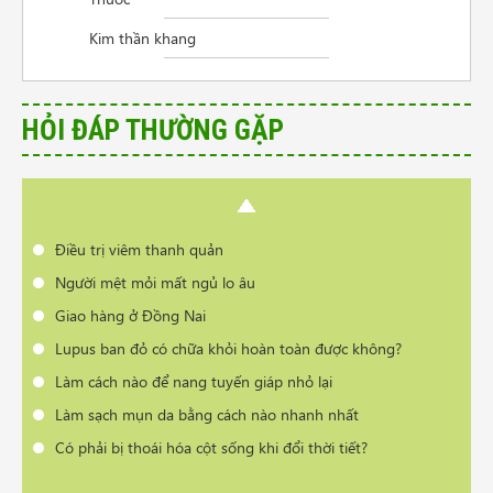
Người mệt mỏi mất ngủ lo âu
Kim thần khang
Giao hàng ở Đồng Nai
Lupus ban đỏ có chữa khỏi hoàn toàn được không?
Làm cách nào để nang tuyến giáp nhỏ lại
HỎI ĐÁP THƯỜNG GẶP
Làm sạch mụn da bằng cách nào nhanh nhất
Có phải bị thoái hóa cột sống khi đổi thời tiết?
Cần tư vấn sản phẩm trị vẩy nến da đầu
Điều trị viêm thanh quản
Người mệt mỏi mất ngủ lo âu
Giao hàng ở Đồng Nai
Lupus ban đỏ có chữa khỏi hoàn toàn được không?
Làm cách nào để nang tuyến giáp nhỏ lại
Làm sạch mụn da bằng cách nào nhanh nhất
Có phải bị thoái hóa cột sống khi đổi thời tiết?