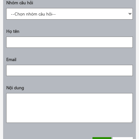
Nhóm câu hỏi
Họ tên
Email
Nội dung