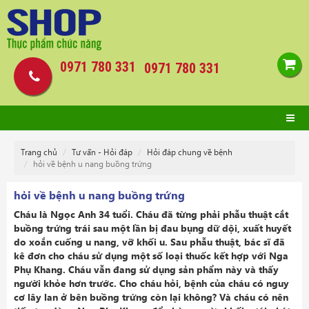
0971 780 331
0971 780 331
Trang chủ
Tư vấn - Hỏi đáp
Hỏi đáp chung về bệnh
hỏi về bệnh u nang buồng trứng
hỏi về bệnh u nang buồng trứng
Cháu là Ngọc Anh 34 tuổi. Cháu đã từng phải phẫu thuật cắt
buồng trứng trái sau một lần bị đau bụng dữ dội, xuất huyết
do xoắn cuống u nang, vỡ khối u. Sau phẫu thuật, bác sĩ đã
kê đơn cho cháu sử dụng một số loại thuốc kết hợp với Nga
Phụ Khang. Cháu vẫn đang sử dụng sản phẩm này và thấy
người khỏe hơn trước. Cho cháu hỏi, bệnh của cháu có nguy
cơ lây lan ở bên buồng trứng còn lại không? Và cháu có nên