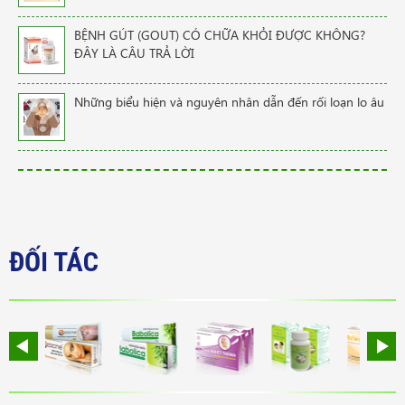
BỆNH GÚT (GOUT) CÓ CHỮA KHỎI ĐƯỢC KHÔNG?
ĐÂY LÀ CÂU TRẢ LỜI
Những biểu hiện và nguyên nhân dẫn đến rối loạn lo âu
ĐỐI TÁC