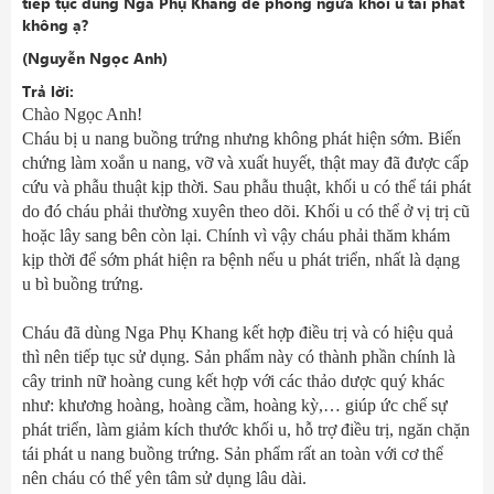
tiếp tục dùng Nga Phụ Khang để phòng ngừa khối u tái phát
không ạ?
(Nguyễn Ngọc Anh)
Trả lời:
Chào Ngọc Anh!
Cháu bị u nang buồng trứng nhưng không phát hiện sớm. Biến
chứng làm xoắn u nang, vỡ và xuất huyết, thật may đã được cấp
cứu và phẫu thuật kịp thời. Sau phẫu thuật, khối u có thể tái phát
do đó cháu phải thường xuyên theo dõi. Khối u có thể ở vị trị cũ
hoặc lây sang bên còn lại. Chính vì vậy cháu phải thăm khám
kịp thời để sớm phát hiện ra bệnh nếu u phát triển, nhất là dạng
u bì buồng trứng.
Cháu đã dùng
Nga Phụ Khang
kết hợp điều trị và có hiệu quả
thì nên tiếp tục sử dụng. Sản phẩm này có thành phần chính là
cây trinh nữ hoàng cung kết hợp với các thảo dược quý khác
như: khương hoàng, hoàng cầm, hoàng kỳ,… giúp ức chế sự
phát triển, làm giảm kích thước khối u, hỗ trợ điều trị, ngăn chặn
tái phát u nang buồng trứng. Sản phẩm rất an toàn với cơ thể
nên cháu có thể yên tâm sử dụng lâu dài.