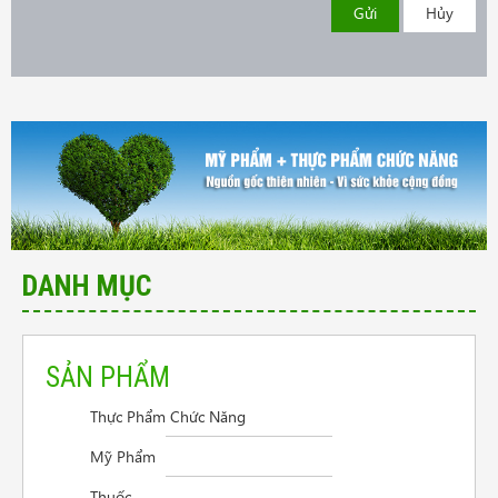
Gửi
Hủy
DANH MỤC
SẢN PHẨM
Thực Phẩm Chức Năng
Cần tư vấn sản phẩm trị vẩy nến da đầu
Mỹ Phẩm
Điều trị viêm thanh quản
Thuốc