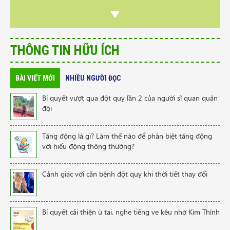
THÔNG TIN HỮU ÍCH
BÀI VIẾT MỚI
NHIỀU NGƯỜI ĐỌC
Bí quyết vượt qua đột quỵ lần 2 của người sĩ quan quân
đội
Tăng động là gì? Làm thế nào để phân biệt tăng động
với hiếu động thông thường?
Cảnh giác với căn bệnh đột quỵ khi thời tiết thay đổi
Bí quyết cải thiện ù tai, nghe tiếng ve kêu nhờ Kim Thính