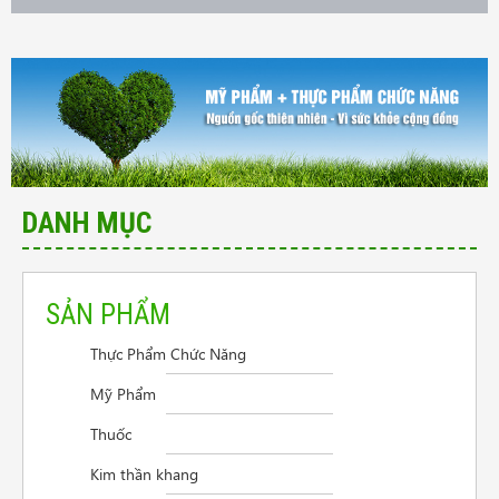
DANH MỤC
SẢN PHẨM
Thực Phẩm Chức Năng
Cần tư vấn sản phẩm trị vẩy nến da đầu
Mỹ Phẩm
Điều trị viêm thanh quản
Thuốc
Người mệt mỏi mất ngủ lo âu
Kim thần khang
Giao hàng ở Đồng Nai