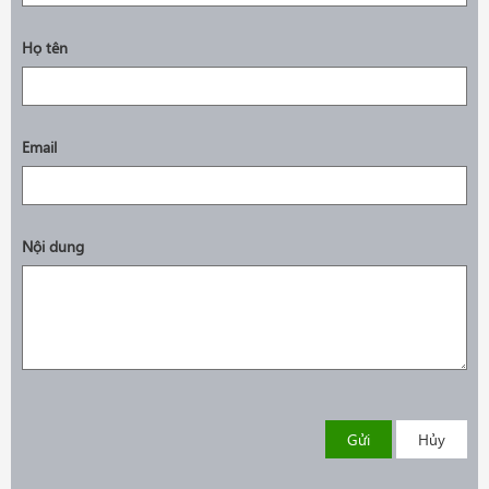
Họ tên
Email
Nội dung
Gửi
Hủy