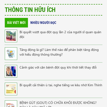
THÔNG TIN HỮU ÍCH
BÀI VIẾT MỚI
NHIỀU NGƯỜI ĐỌC
Bí quyết vượt qua đột quỵ lần 2 của người sĩ quan quân
đội
Tăng động là gì? Làm thế nào để phân biệt tăng động
với hiếu động thông thường?
Cảnh giác với căn bệnh đột quỵ khi thời tiết thay đổi
Bí quyết cải thiện ù tai, nghe tiếng ve kêu nhờ Kim Thính
BỆNH GÚT (GOUT) CÓ CHỮA KHỎI ĐƯỢC KHÔNG?