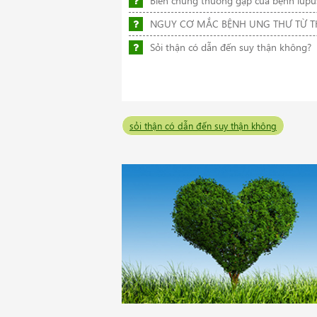
Biến chứng thường gặp của bệnh lupu
NGUY CƠ MẮC BỆNH UNG THƯ TỪ 
Sỏi thận có dẫn đến suy thận không?
sỏi thận có dẫn đến suy thận không