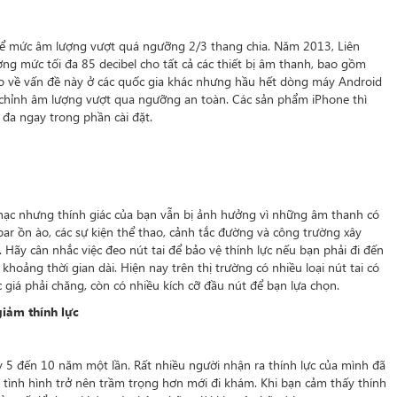
 để mức âm lượng vượt quá ngưỡng 2/3 thang chia. Năm 2013, Liên
ng mức tối đa 85 decibel cho tất cả các thiết bị âm thanh, bao gồm
o về vấn đề này ở các quốc gia khác nhưng hầu hết dòng máy Android
 chỉnh âm lượng vượt qua ngưỡng an toàn. Các sản phẩm iPhone thì
 đa ngay trong phần cài đặt.
ạc nhưng thính giác của bạn vẫn bị ảnh hưởng vì những âm thanh có
bar ồn ào, các sự kiện thể thao, cảnh tắc đường và công trường xây
 Hãy cân nhắc việc đeo nút tai để bảo vệ thính lực nếu bạn phải đi đến
hoảng thời gian dài. Hiện nay trên thị trường có nhiều loại nút tai có
 giá phải chăng, còn có nhiều kích cỡ đầu nút để bạn lựa chọn.
iảm thính lực
ỳ 5 đến 10 năm một lần. Rất nhiều người nhận ra thính lực của mình đã
 tình hình trở nên trầm trọng hơn mới đi khám. Khi bạn cảm thấy thính