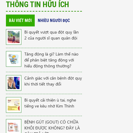
THÔNG TIN HỮU ÍCH
BÀI VIẾT MỚI
NHIỀU NGƯỜI ĐỌC
Bí quyết vượt qua đột quỵ lần
2 của người sĩ quan quân đội
Tăng động là gì? Làm thế nào
để phân biệt tăng động với
hiếu động thông thường?
Cảnh giác với căn bệnh đột quỵ
khi thời tiết thay đổi
Bí quyết cải thiện ù tai, nghe
tiếng ve kêu nhờ Kim Thính
BỆNH GÚT (GOUT) CÓ CHỮA
KHỎI ĐƯỢC KHÔNG? ĐÂY LÀ