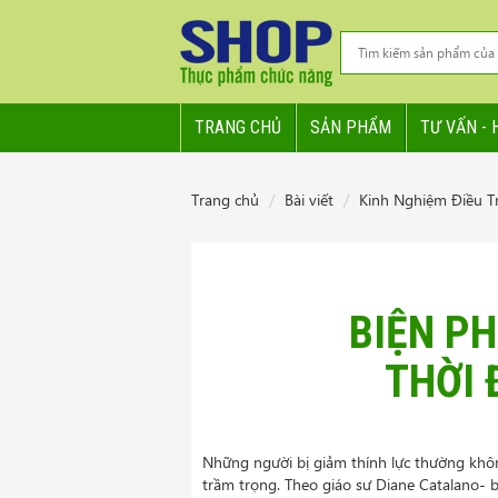
TRANG CHỦ
SẢN PHẨM
TƯ VẤN - 
Trang chủ
Bài viết
Kinh Nghiệm Điều Tr
BIỆN PH
THỜI 
Những người bị giảm thính lực thường khôn
trầm trọng. Theo giáo sư Diane Catalano- b