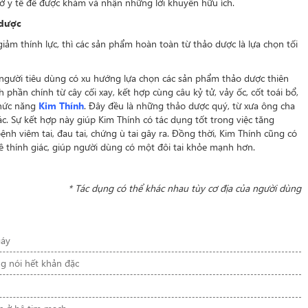
sở y tế để được khám và nhận những lời khuyên hữu ích.
 dược
iảm thính lực, thì các sản phẩm hoàn toàn từ thảo dược là lựa chọn tối
 người tiêu dùng có xu hướng lựa chọn các sản phẩm thảo dược thiên
phần chính từ cây cối xay, kết hợp cùng câu kỷ tử, vảy ốc, cốt toái bổ,
chức năng
Kim Thính
. Đây đều là những thảo dược quý, từ xưa ông cha
ác. Sự kết hợp này giúp Kim Thính có tác dụng tốt trong việc tăng
bệnh viêm tai, đau tai, chứng ù tai gây ra. Đồng thời, Kim Thính cũng có
 thính giác, giúp người dùng có một đôi tai khỏe mạnh hơn.
* Tác dụng có thể khác nhau tùy cơ địa của người dùng
gáy
ng nói hết khản đặc