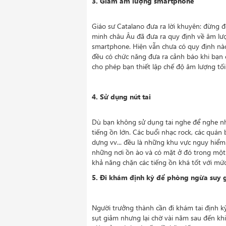
3. Giảm âm lượng smartphone
Giáo sư Catalano đưa ra lời khuyên: đừng
minh châu Âu đã đưa ra quy định về âm lượ
smartphone. Hiện vẫn chưa có quy định nà
đều có chức năng đưa ra cảnh báo khi bạn
cho phép bạn thiết lập chế độ âm lượng tối
4. Sử dụng nút tai
Dù bạn không sử dụng tai nghe để nghe nh
tiếng ồn lớn. Các buổi nhạc rock, các quán 
dựng vv... đều là những khu vực nguy hiểm.
những nơi ồn ào và có mặt ở đó trong một k
khả năng chặn các tiếng ồn khá tốt với mức
5. Đi khám định kỳ để phòng ngừa suy g
Người trưởng thành cần đi khám tai định k
sụt giảm nhưng lại chờ vài năm sau đến khi