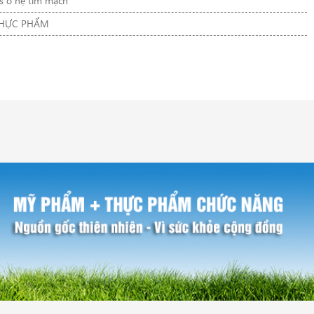
s ở hệ tim mạch
THỰC PHẨM