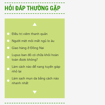
nhanh nhất
HỎI ĐÁP THƯỜNG GẶP
Có phải bị thoái hóa cột sống khi
đổi thời tiết?
Cần tư vấn sản phẩm trị vẩy nến
da đầu
Điều trị viêm thanh quản
Người mệt mỏi mất ngủ lo âu
Giao hàng ở Đồng Nai
Lupus ban đỏ có chữa khỏi hoàn
toàn được không?
Làm cách nào để nang tuyến giáp
nhỏ lại
Làm sạch mụn da bằng cách nào
nhanh nhất
Có phải bị thoái hóa cột sống khi
đổi thời tiết?