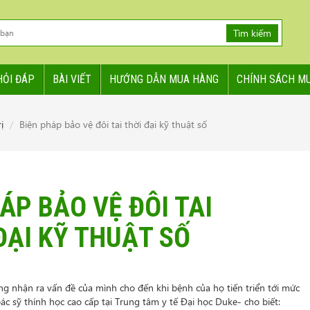
Tìm kiếm
HỎI ĐÁP
BÀI VIẾT
HƯỚNG DẪN MUA HÀNG
CHÍNH SÁCH M
ị
Biện pháp bảo vệ đôi tai thời đại kỹ thuật số
ÁP BẢO VỆ ĐÔI TAI
ĐẠI KỸ THUẬT SỐ
g nhận ra vấn đề của mình cho đến khi bệnh của họ tiến triển tới mức
ác sỹ thính học cao cấp tại Trung tâm y tế Đại học Duke- cho biết: