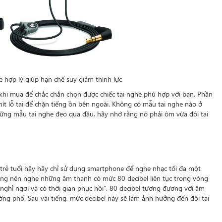
e hợp lý giúp hạn chế suy giảm thính lực
c khi mua để chắc chắn chọn được chiếc tai nghe phù hợp với bạn. Phần
hít lỗ tai để chặn tiếng ồn bên ngoài. Không có mẫu tai nghe nào ở
hững mẫu tai nghe đeo qua đầu, hãy nhớ rằng nó phải ôm vừa đôi tai
 trẻ tuổi hãy hãy chỉ sử dụng smartphone để nghe nhạc tối đa một
hông nên nghe những âm thanh có mức 80 decibel liên tục trong vòng
nghỉ ngơi và có thời gian phục hồi”. 80 decibel tương đương với âm
ng phố. Sau vài tiếng, mức decibel này sẽ làm ảnh hưởng đến đôi tai