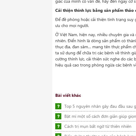
giác của mình có vấn đề, hãy đến ngay cơ 
Cải thiện thính lực bằng sản phẩm thảo
Để đề phòng hoặc cải thiện tình trạng suy g
ưu cho mọi người.
Ở Việt Nam, hiện nay, nhiều chuyên gia và
nhiên. Điển hình là dòng sản phẩm có thành 
thục địa, đan sâm… mang tên thực phẩm 
ta sử dụng để chữa trị các bệnh về thính gi
cường thính lực, cải thiện sức nghe do các 
hiệu quả cao trong phòng ngừa các bệnh về
Bài viết khác
Top 5 nguyên nhân gây đau đầu sau 
Bật mí một số cách đơn giản giúp giọ
Cách trị mụn bất ngờ từ thiên nhiên