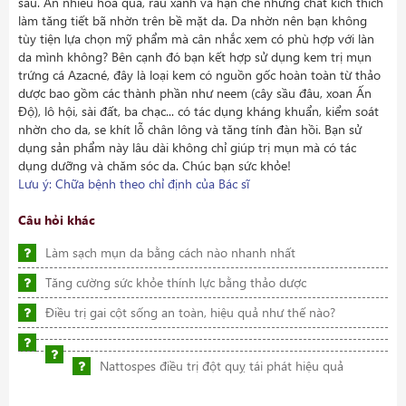
sâu. Ăn nhiều hoa quả, rau xanh và hạn chế những chất kích thích
làm tăng tiết bã nhờn trên bề mặt da. Da nhờn nên bạn không
tùy tiện lựa chọn mỹ phẩm mà cân nhắc xem có phù hợp với làn
da mình không? Bên cạnh đó bạn kết hợp sử dụng kem trị mụn
trứng cá Azacné, đây là loại kem có nguồn gốc hoàn toàn từ thảo
dược bao gồm các thành phần như neem (cây sầu đâu, xoan Ấn
Độ), lô hội, sài đất, ba chạc... có tác dụng kháng khuẩn, kiểm soát
nhờn cho da, se khít lỗ chân lông và tăng tính đàn hồi. Bạn sử
dụng sản phẩm này lâu dài không chỉ giúp trị mụn mà có tác
dụng dưỡng và chăm sóc da. Chúc bạn sức khỏe!
Lưu ý: Chữa bệnh theo chỉ định của Bác sĩ
Câu hỏi khác
Làm sạch mụn da bằng cách nào nhanh nhất
Tăng cường sức khỏe thính lực bằng thảo dược
Điều trị gai cột sống an toàn, hiệu quả như thế nào?
Nattospes điều trị đột quỵ tái phát hiệu quả