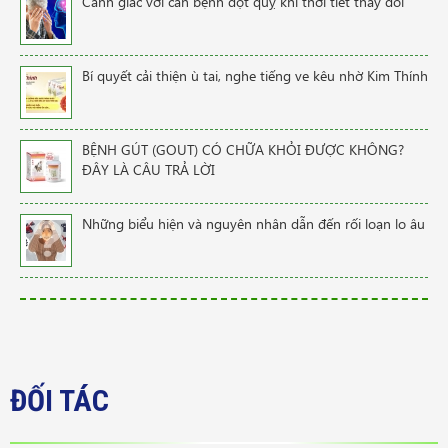
Cảnh giác với căn bệnh đột quỵ khi thời tiết thay đổi
Bí quyết cải thiện ù tai, nghe tiếng ve kêu nhờ Kim Thính
BỆNH GÚT (GOUT) CÓ CHỮA KHỎI ĐƯỢC KHÔNG?
ĐÂY LÀ CÂU TRẢ LỜI
Những biểu hiện và nguyên nhân dẫn đến rối loạn lo âu
ĐỐI TÁC