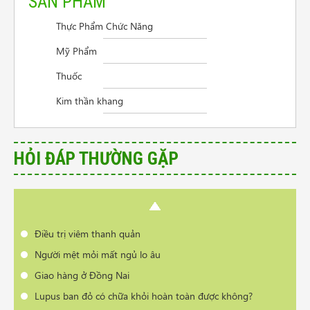
SẢN PHẨM
Thực Phẩm Chức Năng
Cần tư vấn sản phẩm trị vẩy nến da đầu
Mỹ Phẩm
Điều trị viêm thanh quản
Thuốc
Người mệt mỏi mất ngủ lo âu
Kim thần khang
Giao hàng ở Đồng Nai
Lupus ban đỏ có chữa khỏi hoàn toàn được không?
Làm cách nào để nang tuyến giáp nhỏ lại
HỎI ĐÁP THƯỜNG GẶP
Làm sạch mụn da bằng cách nào nhanh nhất
Có phải bị thoái hóa cột sống khi đổi thời tiết?
Cần tư vấn sản phẩm trị vẩy nến da đầu
Điều trị viêm thanh quản
Người mệt mỏi mất ngủ lo âu
Giao hàng ở Đồng Nai
Lupus ban đỏ có chữa khỏi hoàn toàn được không?