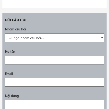
GỬI CÂU HỎI
Nhóm câu hỏi
Họ tên
Email
Nội dung