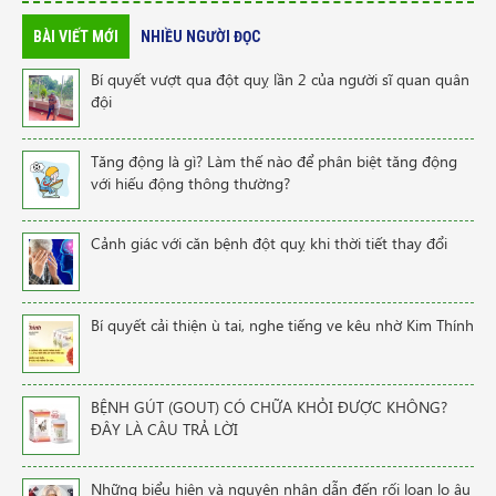
BÀI VIẾT MỚI
NHIỀU NGƯỜI ĐỌC
Bí quyết vượt qua đột quỵ lần 2 của người sĩ quan quân
đội
Tăng động là gì? Làm thế nào để phân biệt tăng động
với hiếu động thông thường?
Cảnh giác với căn bệnh đột quỵ khi thời tiết thay đổi
Bí quyết cải thiện ù tai, nghe tiếng ve kêu nhờ Kim Thính
BỆNH GÚT (GOUT) CÓ CHỮA KHỎI ĐƯỢC KHÔNG?
ĐÂY LÀ CÂU TRẢ LỜI
Những biểu hiện và nguyên nhân dẫn đến rối loạn lo âu