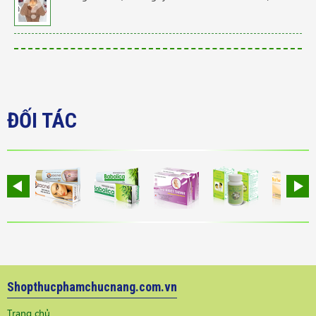
ĐỐI TÁC
Shopthucphamchucnang.com.vn
Trang chủ