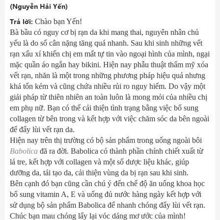
(Nguyễn Hải Yến)
Trả lời:
Chào bạn Yến!
Bà bầu có nguy cơ bị rạn da khi mang thai, nguyên nhân chủ
yếu là do số cân nặng tăng quá nhanh. Sau khi sinh những vết
rạn xấu xí khiến chị em mất tự tin vào ngoại hình của mình, ngại
mặc quần áo ngắn hay bikini. Hiện nay phẫu thuật thẩm mỹ xóa
vết rạn, nhăn là một trong những phương pháp hiệu quả nhưng
khá tốn kém và cũng chứa nhiều rủi ro nguy hiểm. Do vậy một
giải pháp từ thiên nhiên an toàn luôn là mong mỏi của nhiều chị
em phụ nữ. Bạn có thể cải thiện tình trạng bằng việc bổ sung
collagen từ bên trong và kết hợp với việc chăm sóc da bên ngoài
để đẩy lùi vết rạn da.
Hiện nay trên thị trường có bộ sản phẩm trong uống ngoài bôi
Babolica
đã ra đời. Babolica có thành phần chính chiết xuất từ
lá tre, kết hợp với collagen và một số dược liệu khác, giúp
dưỡng da, tái tạo da, cải thiện vùng da bị rạn sau khi sinh.
Bên cạnh đó bạn cũng cần chú ý đến chế độ ăn uống khoa học
bổ sung vitamin A, E và uống đủ nước hàng ngày kết hợp với
sử dụng bộ sản phẩm Babolica để nhanh chóng đẩy lùi vết rạn.
Chúc bạn mau chóng lấy lại vóc dáng mơ ước của mình!