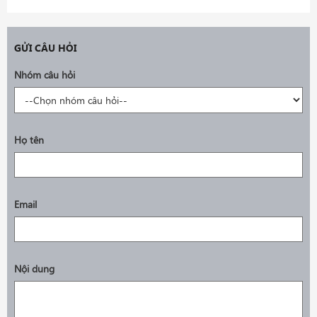
GỬI CÂU HỎI
Nhóm câu hỏi
Họ tên
Email
Nội dung