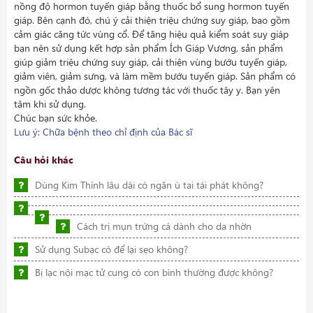
nồng độ hormon tuyến giáp bằng thuốc bổ sung hormon tuyến
giáp. Bên cạnh đó, chú ý cải thiện triệu chứng suy giáp, bao gồm
cảm giác căng tức vùng cổ. Để tăng hiệu quả kiểm soát suy giáp
bạn nên sử dụng kết hợp sản phẩm Ích Giáp Vương, sản phẩm
giúp giảm triệu chứng suy giáp, cải thiện vùng bướu tuyến giáp,
giảm viên, giảm sưng, và làm mềm bướu tuyến giáp. Sản phẩm có
ngồn gốc thảo dược không tương tác với thuốc tây y. Bạn yên
tâm khi sử dụng.
Chúc bạn sức khỏe.
Lưu ý: Chữa bệnh theo chỉ định của Bác sĩ
Câu hỏi khác
Dùng Kim Thính lâu dài có ngăn ù tai tái phát không?
Cách trị mụn trứng cá dành cho da nhờn
Sử dụng Subạc có để lại sẹo không?
Bị lạc nội mạc tử cung có con bình thường được không?