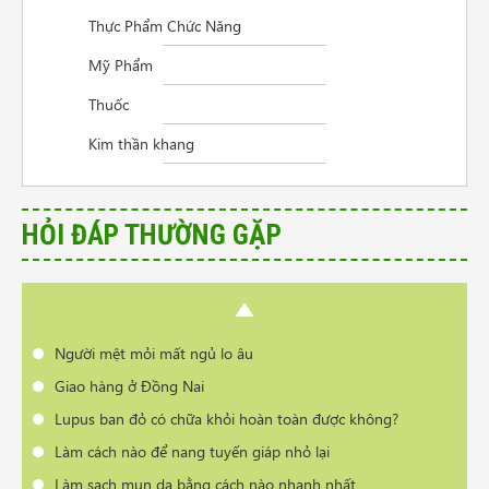
Cần tư vấn sản phẩm trị vẩy nến da đầu
Thực Phẩm Chức Năng
Điều trị viêm thanh quản
Mỹ Phẩm
Người mệt mỏi mất ngủ lo âu
Thuốc
Giao hàng ở Đồng Nai
Kim thần khang
Lupus ban đỏ có chữa khỏi hoàn toàn được không?
Làm cách nào để nang tuyến giáp nhỏ lại
Làm sạch mụn da bằng cách nào nhanh nhất
HỎI ĐÁP THƯỜNG GẶP
Có phải bị thoái hóa cột sống khi đổi thời tiết?
Cần tư vấn sản phẩm trị vẩy nến da đầu
Điều trị viêm thanh quản
Người mệt mỏi mất ngủ lo âu
Giao hàng ở Đồng Nai
Lupus ban đỏ có chữa khỏi hoàn toàn được không?
Làm cách nào để nang tuyến giáp nhỏ lại
Làm sạch mụn da bằng cách nào nhanh nhất