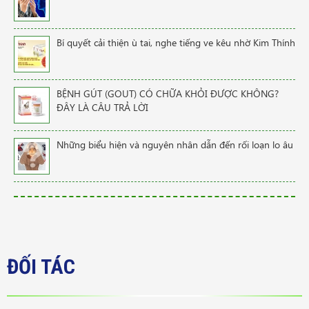
Bí quyết cải thiện ù tai, nghe tiếng ve kêu nhờ Kim Thính
BỆNH GÚT (GOUT) CÓ CHỮA KHỎI ĐƯỢC KHÔNG?
ĐÂY LÀ CÂU TRẢ LỜI
Những biểu hiện và nguyên nhân dẫn đến rối loạn lo âu
ĐỐI TÁC