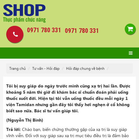
0971 780 331
0971 780 331
Trang chủ
Tư vấn - Hỏi đáp
Hỏi đáp chung về bệnh
Tôi bị suy giáp do ngày trước mình cũng xạ trị hai lần. Được
khoảng 5 năm thì giờ đi khám bác sĩ chuẩn đoán phải uống
thuốc suốt đời. Hiện tại tôi vẫn uống thuốc đều mỗi ngày 1
viện Tamidan nhưng gần đây tôi thấy hơi nghẹn ở cổ không
biết sao nữa. Bác sĩ tư vấn giúp tôi.
(Nguyễn Thị Bình)
Trả lời:
Chào bạn, biến chứng thường gặp của xạ trị là suy giáp
vĩnh viễn. Đối với suy giáp sau xạ trị mục tiêu điều trị là đảm bảo